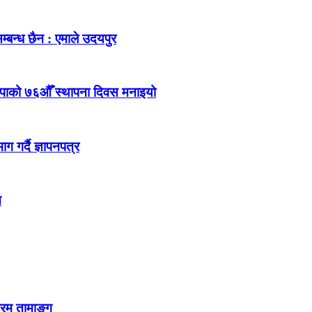
म्बन्ध छैन : एमाले उदयपुर
ेकपाको ७६औँ स्थापना दिवस मनाइयो
 गर्दै ज्ञापनपत्र
न
्रम तामाङ्ग