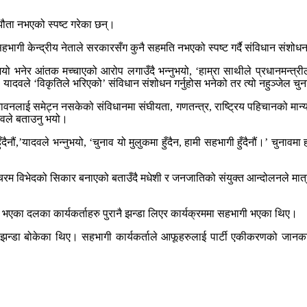
्झौता नभएको स्पष्ट गरेका छन्।
भागी केन्द्रीय नेताले सरकारसँग कुनै सहमति नभएको स्पष्ट गर्दै संविधान संशो
भयो भनेर आंतक मच्चाएको आरोप लगाउँदै भन्नुभयो, ‘हाम्रा साथीले प्रधानमन्त्री
यादवले ‘विकृतिले भरिएको’ संविधान संशोधन गर्नुहोस भनेको तर त्यो नहुञ्जेल चुन
नलाई समेट्न नसकेको संविधानमा संघीयता, गणतन्त्र, राष्ट्रिय पहिचानको मान्य
ादवले बताउनु भयो।
ैनौं,’यादवले भन्नुभयो, ‘चुनाव यो मुलुकमा हुँदैन, हामी सहभागी हुँदैनौं।’ चुन
 चरम विभेदको सिकार बनाएको बताउँदै मधेशी र जनजातिको संयुक्त आन्दोलनले मात्
भएका दलका कार्यकर्ताहरु पुरानै झन्डा लिएर कार्यक्रममा सहभागी भएका थिए।
ह भएको झन्डा बोकेका थिए। सहभागी कार्यकर्ताले आफूहरुलाई पार्टी एकीकरणको जान