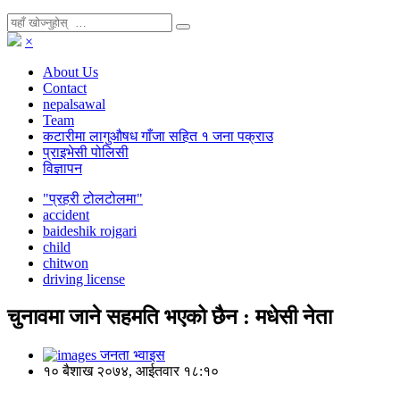
×
About Us
Contact
nepalsawal
Team
कटारीमा लागुऔषध गाँजा सहित १ जना पक्राउ
प्राइभेसी पोलिसी
विज्ञापन
"प्रहरी टोलटोलमा"
accident
baideshik rojgari
child
chitwon
driving license
चुनावमा जाने सहमति भएको छैन : मधेसी नेता
जनता भ्वाइस
१० बैशाख २०७४, आईतवार १८:१०