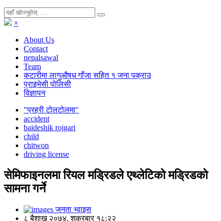
×
About Us
Contact
nepalsawal
Team
कटारीमा लागुऔषध गाँजा सहित १ जना पक्राउ
प्राइभेसी पोलिसी
विज्ञापन
"प्रहरी टोलटोलमा"
accident
baideshik rojgari
child
chitwon
driving license
सेमिफाइनलमा रियल मड्रिडले एथ्लेटिको मड्रिडको
सामना गर्ने
जनता भ्वाइस
८ बैशाख २०७४, शुक्रबार १८:२२