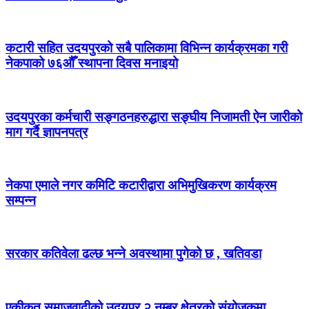
कटारी सहित उदयपुरको सबै पालिकामा विभिन्न कार्यक्रमका गरी
नेकपाको ७६औँ स्थापना दिवस मनाइयो
उदयपुरका कर्मचारी सङ्गठनहरुद्धारा सङ्घीय निजामती ऐन जारीको
माग गर्दै ज्ञापनपत्र
नेकपा एमाले नगर कमिटि कटारीद्वारा अभिमुखिकरण कार्यक्रम
सम्पन्न
सरकार कतिवेला ढल्छ भन्ने अवस्थामा पुगेको छ , खतिवडा
एकीकृत समाजवादीको उदयपुर २ नम्बर क्षेत्रको संयोजकमा