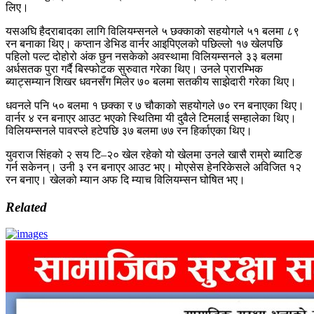
लिए।
यसअघि हैदराबादका लागि विलियम्सनले ५ छक्काको सहयोगले ५१ बलमा ८९
रन बनाका थिए। कप्तान डेभिड वार्नर आइपिएलको पछिल्लो १७ खेलपछि
पहिलो पल्ट दोहोरो अंक छुन नसकेको अवस्थामा विलियम्सनले ३३ बलमा
अर्धसतक पुरा गर्दै बिस्फोटक सुरुवात गरेका थिए। उनले प्रारम्भिक
ब्याट्सम्यान शिखर धवनसँग मिलेर ७० बलमा सतकीय साझेदारी गरेका थिए।
धवनले पनि ५० बलमा १ छक्का र ७ चौकाको सहयोगले ७० रन बनाएका थिए।
वार्नर ४ रन बनाएर आउट भएको स्थितिमा यी दुवैले टिमलाई सम्हालेका थिए।
विलियम्सनले पावरप्ले हटेपछि ३७ बलमा ७७ रन हिर्काएका थिए।
युवराज सिंहको २ सय टि–२० खेल रहेको यो खेलमा उनले खासै राम्रो ब्याटिङ
गर्न सकेनन्। उनी ३ रन बनाएर आउट भए। मोएसेस हेनरिकेसले अविजित १२
रन बनाए। खेलको म्यान अफ दि म्याच विलियम्सन घोषित भए।
Related