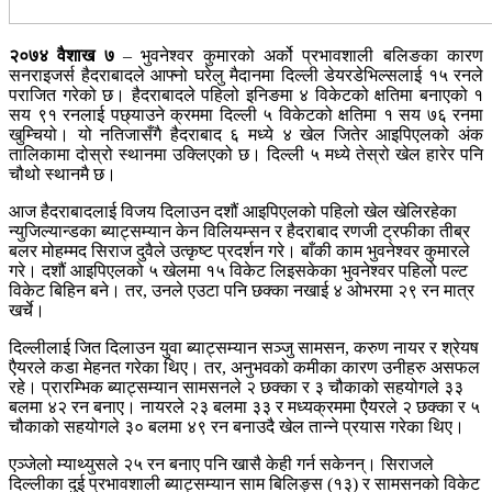
२०७४ वैशाख ७
– भुवनेश्वर कुमारको अर्को प्रभावशाली बलिङका कारण
सनराइजर्स हैदराबादले आफ्नो घरेलु मैदानमा दिल्ली डेयरडेभिल्सलाई १५ रनले
पराजित गरेको छ। हैदराबादले पहिलो इनिङमा ४ विकेटको क्षतिमा बनाएको १
सय ९१ रनलाई पछ्याउने क्रममा दिल्ली ५ विकेटको क्षतिमा १ सय ७६ रनमा
खुम्चियो। यो नतिजासँगै हैदराबाद ६ मध्ये ४ खेल जितेर आइपिएलको अंक
तालिकामा दोस्रो स्थानमा उक्लिएको छ। दिल्ली ५ मध्ये तेस्रो खेल हारेर पनि
चौथो स्थानमै छ।
आज हैदराबादलाई विजय दिलाउन दशौं आइपिएलको पहिलो खेल खेलिरहेका
न्युजिल्यान्डका ब्याट्सम्यान केन विलियम्सन र हैदराबाद रणजी ट्रफीका तीब्र
बलर मोहम्मद सिराज दुवैले उत्कृष्ट प्रदर्शन गरे। बाँकी काम भुवनेश्वर कुमारले
गरे। दशौं आइपिएलको ५ खेलमा १५ विकेट लिइसकेका भुवनेश्वर पहिलो पल्ट
विकेट बिहिन बने। तर, उनले एउटा पनि छक्का नखाई ४ ओभरमा २९ रन मात्र
खर्चे।
दिल्लीलाई जित दिलाउन युवा ब्याट्सम्यान सञ्जु सामसन, करुण नायर र श्रेयष
एैयरले कडा मेहनत गरेका थिए। तर, अनुभवको कमीका कारण उनीहरु असफल
रहे। प्रारम्भिक ब्याट्सम्यान सामसनले २ छक्का र ३ चौकाको सहयोगले ३३
बलमा ४२ रन बनाए। नायरले २३ बलमा ३३ र मध्यक्रममा एैयरले २ छक्का र ५
चौकाको सहयोगले ३० बलमा ४९ रन बनाउदै खेल तान्ने प्रयास गरेका थिए।
एञ्जेलो म्याथ्युसले २५ रन बनाए पनि खासै केही गर्न सकेनन्। सिराजले
दिल्लीका दुई प्रभावशाली ब्याट्सम्यान साम बिलिङ्स (१३) र सामसनको विकेट