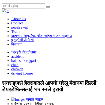
×
About Us
Contact
nepalsawal
Team
कटारीमा लागुऔषध गाँजा सहित १ जना पक्राउ
प्राइभेसी पोलिसी
विज्ञापन
"प्रहरी टोलटोलमा"
accident
baideshik rojgari
child
chitwon
driving license
सनराइजर्स हैदराबादले आफ्नो घरेलु मैदानमा दिल्ली
डेयरडेभिल्सलाई १५ रनले हरायो
जनता भ्वाइस
७ बैशाख २०७४, बिहीबार ०९:०६