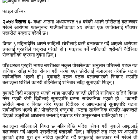
फाइल तस्बिर
२०७४ वैशाख ६-
कक्षा आठमा अध्ययनरत १४ बर्षकी आफ्नै छोरीलाई बलात्कार
गरेको आरोपमा फाल्गुनन्द गाउँपालीकाका ४२ बर्षका एक व्यक्तिलाई पाँचथर
प्रहरीले पक्राउ गरेको छ।
विगत ६ महिनादेखि आफ्नै साहिली छोरीलाई घरमै बलात्कार गर्दै आएको आरोपमा
उनलाई प्रहरीले पक्राउ गरेको हो। पक्राउ पर्ने व्यक्तिकी श्रीमती वैदेसिक
रोजगारीको क्रममा दुवैमा छिन्।
पाँचथरका प्रहरी नायब उपरीक्षक नकुल पोखरेलका अनुसार पछिल्लो पटक गत
शनिबार साँझ मदिरा सेवान गरी घरमा गएर छोरीलाई बलात्कार गरेपछि घटना
सार्वजनिक भएको हो। बुवाबाटै पटक पटक बलात्कारको सिकार भएपछि
बलात्कृत छोरीले कान्छी बहिनीलाई शनिबार साँझ सुनाएकी थिइन्।
बुवाबटै दिदी बलात्कृत भएको थाहा पाएपछि कान्छी छोरीले शानिबार रातिनै विवाह
गरेर गएकी जेठी दिदीलाई सुनाएपछि घटना सार्वजनिक भएको हो। ‘कान्छी
छोरीले मामा र बिवाह गरेर गएका दिदीहरु र आफन्तलाई सुनाएपछि घटना
सर्वाजनिक भएको हो,’ पोखरेलले भन्नुभयो, ‘घटना सार्वजनिक भएपछि आफन्तले
दिएको उजुरीको आधारमा उनलाई पक्राउ गरेर अनुसन्धान थालिएको छ।’
बलात्कृत बालिकाले विगत छ महिनादेखि मदिरा सेवन गरी बुवाले आफूलाई
बलात्कार गर्दै आएको प्रहरीलाई बताइकी छिन्। मदिराले लठ्ठ भएर घर आएपछि
बुवाको इच्छा पुरा हुन नदिदा कुटपिट गर्दै आफुलाई बलात्कार गर्ने गरेको ती