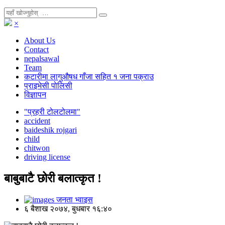
×
About Us
Contact
nepalsawal
Team
कटारीमा लागुऔषध गाँजा सहित १ जना पक्राउ
प्राइभेसी पोलिसी
विज्ञापन
"प्रहरी टोलटोलमा"
accident
baideshik rojgari
child
chitwon
driving license
बाबुबाटै छोरी बलात्कृत !
जनता भ्वाइस
६ बैशाख २०७४, बुधबार १६:४०