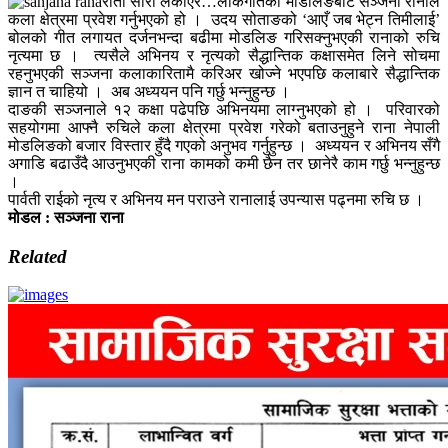
रातो सारी लर्काएर…लोकगीतको मोडलिङबाट सञ्जना रानाले
कला क्षेत्रमा प्रवेश गर्नुभएको हो । उदय सोताङको ‘आएँ जब भेट्न तिमीलाई’
बोलको गीत लगायत दर्जनभन्दा बढीमा मोडलिङ गरिसक्नुभएकी रानाको रुचि
नृत्यमा छ । त्यसैले अभिनय र नृत्यको सैद्धान्तिक कक्षासमेत लिने सोचमा
रहनुभएकी सञ्जना कलाकारितामै करिअर खोज्ने भएपछि कलाबारे सैद्धान्तिक
ज्ञान त चाहियो । अब अध्ययन पनि गर्छु भन्नुहुन्छ ।
दाङकी सञ्जनाले १२ कक्षा पढेपछि अभिनयमा लाग्नुभएको हो । परिवारको
सहयोगमा आफ्नै रुचिले कला क्षेत्रमा प्रवेश गरेको बताउनुहुने राना नेपाली
मोडलिङको बजार विस्तार हुँदै गएको अनुभव गर्नुहुन्छ । अध्ययन र अभिनय सँगै
अगाडि बढाउँदै आउनुभएकी राना कामको कमी छैन तर छानेरै काम गर्छु भन्नुहुन्छ
।
पार्वती राईको नृत्य र अभिनय मन पराउने रानालाई उपन्यास पढ्नमा रुचि छ ।
मोडल : सञ्जना राना
Related