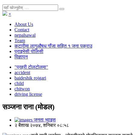
×
About Us
Contact
nepalsawal
Team
कटारीमा लागुऔषध गाँजा सहित १ जना पक्राउ
प्राइभेसी पोलिसी
विज्ञापन
"प्रहरी टोलटोलमा"
accident
baideshik rojgari
child
chitwon
driving license
सञ्जना राना (मोडल)
जनता भ्वाइस
२ बैशाख २०७४, शनिबार ०८:५८