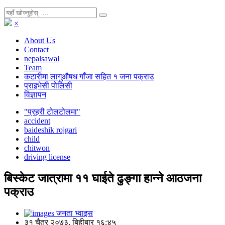
×
About Us
Contact
nepalsawal
Team
कटारीमा लागुऔषध गाँजा सहित १ जना पक्राउ
प्राइभेसी पोलिसी
विज्ञापन
"प्रहरी टोलटोलमा"
accident
baideshik rojgari
child
chitwon
driving license
बिस्केट जात्रामा ११ घाईते ढुङ्गा हान्ने आठजना
पक्राउ
जनता भ्वाइस
३१ चैत्र २०७३, बिहीबार १६:४५