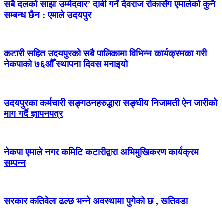
सबै दलको साझा उम्मेदवार’ दाबी गर्ने देवराज रोकासँग एमालेको कुनै
सम्बन्ध छैन : एमाले उदयपुर
कटारी सहित उदयपुरको सबै पालिकामा विभिन्न कार्यक्रमका गरी
नेकपाको ७६औँ स्थापना दिवस मनाइयो
उदयपुरका कर्मचारी सङ्गठनहरुद्धारा सङ्घीय निजामती ऐन जारीको
माग गर्दै ज्ञापनपत्र
नेकपा एमाले नगर कमिटि कटारीद्वारा अभिमुखिकरण कार्यक्रम
सम्पन्न
सरकार कतिवेला ढल्छ भन्ने अवस्थामा पुगेको छ , खतिवडा