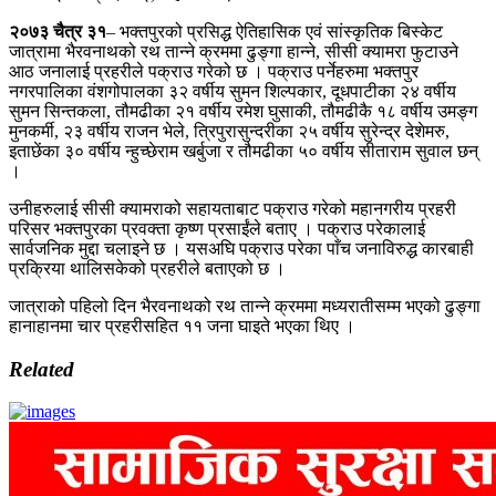
२०७३ चैत्र ३१
– भक्तपुरको प्रसिद्ध ऐतिहासिक एवं सांस्कृतिक बिस्केट
जात्रामा भैरवनाथको रथ तान्ने क्रममा ढुङ्गा हान्ने, सीसी क्यामरा फुटाउने
आठ जनालाई प्रहरीले पक्राउ गरेको छ । पक्राउ पर्नेहरुमा भक्तपुर
नगरपालिका वंशगोपालका ३२ वर्षीय सुमन शिल्पकार, दूधपाटीका २४ वर्षीय
सुमन सिन्तकला, तौमढीका २१ वर्षीय रमेश घुसाकी, तौमढीकै १८ वर्षीय उमङ्ग
मुनकर्मी, २३ वर्षीय राजन भेले, त्रिपुरासुन्दरीका २५ वर्षीय सुरेन्द्र देशेमरु,
इताछेंका ३० वर्षीय न्हुच्छेराम खर्बुजा र तौमढीका ५० वर्षीय सीताराम सुवाल छन्
।
उनीहरुलाई सीसी क्यामराको सहायताबाट पक्राउ गरेको महानगरीय प्रहरी
परिसर भक्तपुरका प्रवक्ता कृष्ण प्रसाईंले बताए । पक्राउ परेकालाई
सार्वजनिक मुद्दा चलाइने छ । यसअघि पक्राउ परेका पाँच जनाविरुद्ध कारबाही
प्रक्रिया थालिसकेको प्रहरीले बताएको छ ।
जात्राको पहिलो दिन भैरवनाथको रथ तान्ने क्रममा मध्यरातीसम्म भएको ढुङ्गा
हानाहानमा चार प्रहरीसहित ११ जना घाइते भएका थिए ।
Related