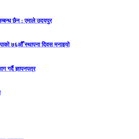
म्बन्ध छैन : एमाले उदयपुर
ेकपाको ७६औँ स्थापना दिवस मनाइयो
 गर्दै ज्ञापनपत्र
न