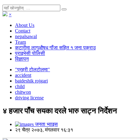
×
About Us
Contact
nepalsawal
Team
कटारीमा लागुऔषध गाँजा सहित १ जना पक्राउ
प्राइभेसी पोलिसी
विज्ञापन
"प्रहरी टोलटोलमा"
accident
baideshik rojgari
child
chitwon
driving license
४ हजार पाँच सयका दरले भारु साट्न निर्देशन
जनता भ्वाइस
२९ चैत्र २०७३, मंगलवार १६:३१