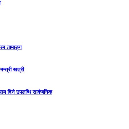
न
्रम तामाङ्ग
 मन्त्री खत्री
ो सय दिने उपलब्धि सार्वजनिक