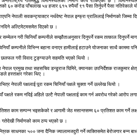
तर्राष्ट्रिय गौतमबुद्ध विमानस्थलको निर्माण कार्य रोकिएको छ । विमानस्थल 
बापतको ६० करोड पाँचलाख ५४ हजार ६१५ रुपैयाँ ९१ पैसा तिर्नुपर्ने पैसा नतिरेकाले
ाएपनि नेपाली सवकन्ट्याक्टर नर्थवेष्ट नेपाल इन्फ्रा प्रालिलाई निर्माणको जिम्मा 
ै तीनदिने अल्टिमेटमसमेत दिएको छ ।
ार सम्मेलन गरी चिनियाँ कम्पनीले सम्झौताअनुसार दिनुपर्ने रकम तत्काल दिनुपर्ने 
रुङले चिनियाँ कम्पनीले विभिन्न बहाना वनाएर हामीलाई हटाउने योजनाका साथै कामम
्षीय छलफल गरी विवाद टुङ्ग्याउने सहमति भएको थियो ।
ेपाल प्रमुख तथा सहसचिव डन्डुराज घिमिरे, क्यानका उपनिर्देशक राजकुमार क्षे
ुङले हस्ताक्षर गरेका थिए ।
त्र नेपाली पक्षलाई पूरा रकम चिनियाँ पक्षले चुक्ता गर्ने उल्लेख थियो ।
ाँ पक्षले रकम नदिई अहिले उल्टै नेपाली पक्षलाई काम गर्न अवरोध गरेको आरोप लगाएप
्रतिशत काम सम्पन्न भइसकेको र आगामी जेठ मसान्तसम्म ६० प्रतिशत काम गर्ने लक्
 गतेदेखी निर्माणको काम ठप्प भएको छ ।
ान्त्रिक साधनका ५०० जना दैनिक ज्यालामजदुरी गर्ने व्यक्तिसमेत बेरोजगार बन्न बा