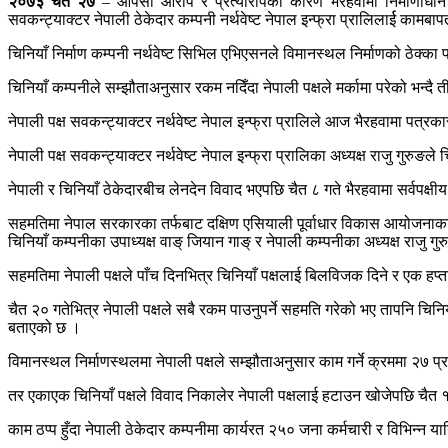
२०७३ चैत २७
– आपसी आरोप र प्रत्यारोपका कारण भैरहवामा निर्माणाधीन अन्
सवकन्ट्याक्टर नेपाली ठेकेदार कम्पनी नर्थवेष्ट नेपाल इन्फ्रा प्रालिलार्ई काम
चिनियाँ निर्माण कम्पनी नर्थवेष्ट सिभिल एभिएसनले विमानस्थल निर्माणको ठेक्का प
चिनियाँ कम्पनीले सम्झौताअनुसार रकम नदिँदा नेपाली पक्षले मर्कामा परेको भन्द
नेपाली पक्ष सवकन्ट्याक्टर नर्थवेष्ट नेपाल इन्फ्रा प्रालिले आज भैरहवामा पत्रक
नेपाली पक्ष सवकन्ट्याक्टर नर्थवेष्ट नेपाल इन्फ्रा प्रालिका अध्यक्ष राजु गु
नेपाली र चिनियाँ ठेकेदारबीच लेनदेन विवाद भएपछि चैत ८ गते भैरहवामा सर्वपक
सहमतिमा नेपाल सरकारका तर्फबाट दक्षिण एसियाली पूर्वाधार विकास आयोजनाका न
चिनियाँ कम्पनीका उपाध्यक्ष वाङ् जियान गाङ् र नेपाली कम्पनीका अध्यक्ष राजु गुर
सहमतिमा नेपाली पक्षले पाँच दिनभित्र चिनियाँ पक्षलाई बिलविजक दिने र एक हप्ताभि
चैत २० गतेभित्र नेपाली पक्षले सबै रकम पाउनुपर्ने सहमति गरेको भए तापनि चिनिय
बताएको छ ।
विमानस्थल निर्माणस्थलमा नेपाली पक्षले सम्झौताअनुसार काम गर्ने क्रममा २७ प
तर एकाएक चिनियाँ पक्षले विवाद निकालेर नेपाली पक्षलाई हटाउन खोजेपछि चैत १
काम ठप्प हुँदा नेपाली ठेकेदार कम्पनीमा कार्यरत २५० जना कर्मचारी र विभिन्न य