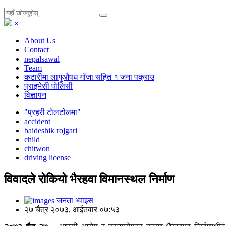
×
About Us
Contact
nepalsawal
Team
कटारीमा लागुऔषध गाँजा सहित १ जना पक्राउ
प्राइभेसी पोलिसी
विज्ञापन
"प्रहरी टोलटोलमा"
accident
baideshik rojgari
child
chitwon
driving license
विवादले रोकियो भैरहवा विमानस्थल निर्माण
जनता भ्वाइस
२७ चैत्र २०७३, आईतवार ०७:५३