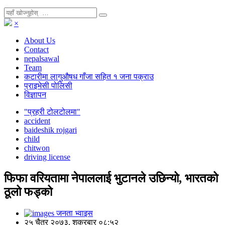
×
About Us
Contact
nepalsawal
Team
कटारीमा लागुऔषध गाँजा सहित १ जना पक्राउ
प्राइभेसी पोलिसी
विज्ञापन
"प्रहरी टोलटोलमा"
accident
baideshik rojgari
child
chitwon
driving license
फिफा वरियतामा नेपाललाई भुटानले उछिन्यो, भारतको
ठूलो फड्को
जनता भ्वाइस
२५ चैत्र २०७३, शुक्रबार ०८:५२