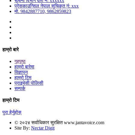
सूचना विभाग दर्ता नं: xxxxxx
प्रेसकाउन्सिल नेपाल सुचिकृत नं: xxx
मो. 9842887710, 9862859823
हाम्रो बारे
गृहपृष्ठ
हाम्रो बारेमा
विज्ञापन
हाम्रो टिम
प्राइभेसी पोलिसी
सम्पर्क
हाम्रो टिम
पुरा हेर्नुहोस्
© २०२४ सर्वाधिकार सुरक्षित www.jantavoice.com
Site By:
Nectar Digit