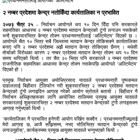
२ नम्बर प्रदेशमा केन्द्र नतोकिँदा कार्यतालिका न प्रभावित
२०७३ चैत्र २५
– निर्वाचन आयोगले थप १० दिन दिँदा पनि सरकारले
सहमतिका आधारमा २ नम्बर प्रदेशमा मतदान केन्द्रको टुंगो लगाउन नसकेको
भन्दै शुक्रवारभित्र केन्द्र तोक्न प्रधानमन्त्रीलाई ‘अल्टिमेटम’ दिएको छ ।
आयोगले चैत १० भित्र सबै जिल्लामा मतदान केन्द्र तोकिसक्ने कार्यतालिका
बनाए पनि २ नम्बर प्रदेशमा अझै मतदान केन्द्र तोकिएका छैनन् । मधेसी
मोर्चाको विरोधका कारण २ नम्बर प्रदेशमा मतदान केन्द्र तोक्न थप १० दिन
समय थपिएको थियो । तर चैत २० भित्र पनि सरकारले २ नम्बर प्रदेशमा
राजनीतिक सहमतिका आधारमा केन्द्र तोक्न नसकेपछि आयोगले ‘अल्टिमेटम’
दिएको हो ।
प्रमुख निर्वाचन आयुक्त अयोधिप्रसाद यादवले प्रधानमन्त्री पुष्पकमल
दाहाललाई बिहीवार टेलिफोन गरी शुक्रवारभित्र २ नम्बर प्रदेशमा मतदान
केन्द्रको टुंगो लगाइदिन आग्रह गरेको आयोग स्रोतले बतायो । बिहीवार नै
निर्वाचन अधिकृतहरूका लागि आयोजित तालिममा प्रमुख आयुक्त यादवले
सरकारलाई शुक्रवारभित्र २ नम्बर प्रदेशमा मतदान केन्द्रको टुंगो लगाइसक्न
आग्रह गर्नुभएको थियो ।
‘कार्यतालिका नै प्रभावित हुनेगरी आयोग पर्खिन सक्दैन । प्रधानमन्त्रीज्यूलाई
मेरो आग्रह छ, आजै साँझसम्म, नभए भोलिभित्र मतदान केन्द्रको टुंगो
लगाउनुहोस्’, कार्यक्रममा प्रमुख आयुक्त यादवले भन्नुभएको थियो ।