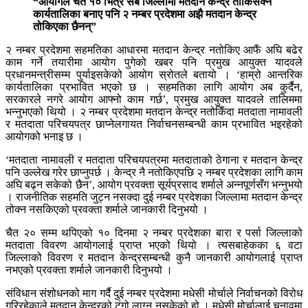
“आयोगले चैत १० भित्र सबै जिल्लामा मतदान केन्द्र तोकिसक्ने
कार्यतालिका बनाए पनि २ नम्बर प्रदेशमा अझै मतदान केन्द्र
तोकिएका छैनन्”
२ नम्बर प्रदेशमा सहमतिका आधारमा मतदान केन्द्र नतोकिए आफैं अघि बढेर
काम गर्ने तयारीमा आयोग पुगेको खबर पनि प्रमुख आयुक्त यादवले
प्रधानमन्त्रीसम्म पुर्याइसकेको आयोग स्रोतले बतायो । ‘हाम्रो आन्तरिक
कार्यतालिका प्रभावित भएको छ । सहमतिका लागि आयोग अब कुर्दैन,
सरकारले नगरे आयोग आफ्नो काम गर्छ’, प्रमुख आयुक्त यादवले तालिममा
भन्नुभएको थियो । २ नम्बर प्रदेशमा मतदान केन्द्र नतोकिँदा मतदाता नामावली
र मतदाता परिचयपत्र छाप्नेलगायत निर्वाचनसम्बन्धी काम प्रभावित भइरहेको
आयोगको भनाइ छ ।
‘मतदाता नामावली र मतदाता परिचयपत्रमा मतदाताको ठेगाना र मतदान केन्द्र
पनि उल्लेख गरेर छाप्नुपर्छ । केन्द्र नै नतोकिएपछि २ नम्बर प्रदेशका लागि काम
अघि बढ्न सकेको छैन’, आयोग प्रवक्ता सूर्यप्रसाद शर्माले अन्नपूर्णसँग भन्नुभयो
। राजनीतिक सहमति जुट्न नसक्दा दुई नम्बर प्रदेशका जिल्लामा मतदान केन्द्र
तोक्न नसकिएको प्रवक्ता शर्माले जानकारी दिनुभयो ।
चैत २० सम्म थपिएको १० दिनमा २ नम्बर प्रदेशका बारा र पर्सा जिल्लाको
मतदाता विवरण आयोगलाई प्राप्त भएको थियो । त्यसबाहेकका ६ वटा
जिल्लाको विवरण र मतदान केन्द्रसम्बन्धी कुनै जानकारी आयोगलाई प्राप्त
नभएको प्रवक्ता शर्माले जानकारी दिनुभयो ।
संविधान संशोधनको माग गर्दै दुई नम्बर प्रदेशमा मधेसी मोर्चाले निर्वाचनको विरोध
गरिरहेकाले मतदान केन्द्रको टुंगो लाग्न नसकेको हो । मधेसी मोर्चालाई चुनावमा