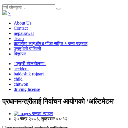
×
About Us
Contact
nepalsawal
Team
कटारीमा लागुऔषध गाँजा सहित १ जना पक्राउ
प्राइभेसी पोलिसी
विज्ञापन
"प्रहरी टोलटोलमा"
accident
baideshik rojgari
child
chitwon
driving license
प्रधानमन्त्रीलाई निर्वाचन आयोगको ‘अल्टिमेटम’
जनता भ्वाइस
२५ चैत्र २०७३, शुक्रबार ०८:१२