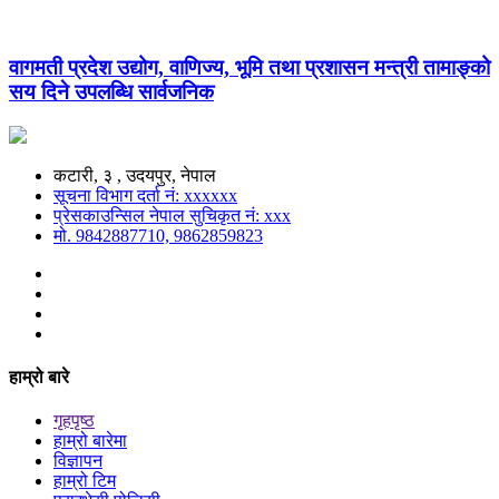
वागमती प्रदेश उद्योग, वाणिज्य, भूमि तथा प्रशासन मन्त्री तामाङ्को
सय दिने उपलब्धि सार्वजनिक
कटारी, ३ , उदयपुर, नेपाल
सूचना विभाग दर्ता नं: xxxxxx
प्रेसकाउन्सिल नेपाल सुचिकृत नं: xxx
मो. 9842887710, 9862859823
हाम्रो बारे
गृहपृष्ठ
हाम्रो बारेमा
विज्ञापन
हाम्रो टिम