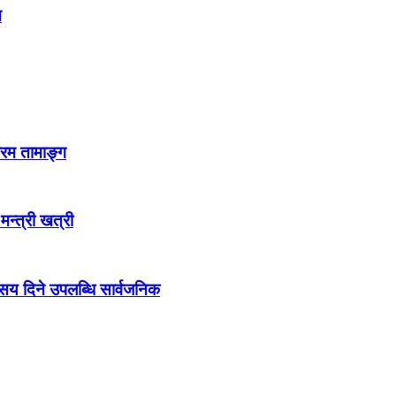
न
्रम तामाङ्ग
 मन्त्री खत्री
ो सय दिने उपलब्धि सार्वजनिक