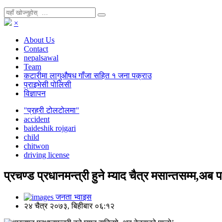
×
About Us
Contact
nepalsawal
Team
कटारीमा लागुऔषध गाँजा सहित १ जना पक्राउ
प्राइभेसी पोलिसी
विज्ञापन
"प्रहरी टोलटोलमा"
accident
baideshik rojgari
child
chitwon
driving license
प्रचण्ड प्रधानमन्त्री हुने म्याद चैत्र मसान्तसम्म,अब 
जनता भ्वाइस
२४ चैत्र २०७३, बिहीबार ०६:१२