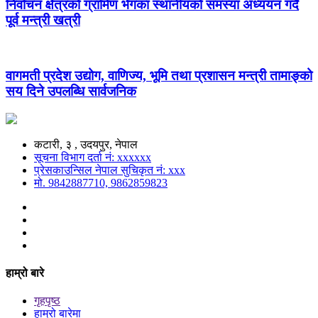
निर्वाचन क्षेत्रको ग्रामिण भेगका स्थानीयको समस्या अध्ययन गर्दै
पूर्व मन्त्री खत्री
वागमती प्रदेश उद्योग, वाणिज्य, भूमि तथा प्रशासन मन्त्री तामाङ्को
सय दिने उपलब्धि सार्वजनिक
कटारी, ३ , उदयपुर, नेपाल
सूचना विभाग दर्ता नं: xxxxxx
प्रेसकाउन्सिल नेपाल सुचिकृत नं: xxx
मो. 9842887710, 9862859823
हाम्रो बारे
गृहपृष्ठ
हाम्रो बारेमा