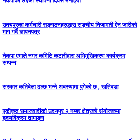
नेकपाको ७६औँ स्थापना दिवस मनाइयो
उदयपुरका कर्मचारी सङ्गठनहरुद्धारा सङ्घीय निजामती ऐन जारीको
माग गर्दै ज्ञापनपत्र
नेकपा एमाले नगर कमिटि कटारीद्वारा अभिमुखिकरण कार्यक्रम
सम्पन्न
सरकार कतिवेला ढल्छ भन्ने अवस्थामा पुगेको छ , खतिवडा
एकीकृत समाजवादीको उदयपुर २ नम्बर क्षेत्रको संयोजकमा
हृदयविक्रम तामाङ्ग