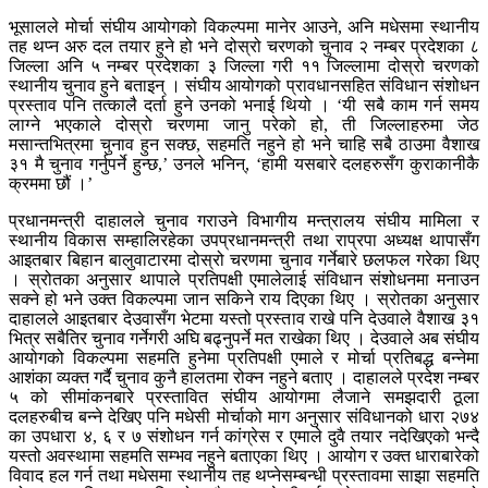
भूसालले मोर्चा संघीय आयोगको विकल्पमा मानेर आउने, अनि मधेसमा स्थानीय
तह थप्न अरु दल तयार हुने हो भने दोस्रो चरणको चुनाव २ नम्बर प्रदेशका ८
जिल्ला अनि ५ नम्बर प्रदेशका ३ जिल्ला गरी ११ जिल्लामा दोस्रो चरणको
स्थानीय चुनाव हुने बताइन् । संघीय आयोगको प्रावधानसहित संविधान संशोधन
प्रस्ताव पनि तत्कालै दर्ता हुने उनको भनाई थियो । ‘यी सबै काम गर्न समय
लाग्ने भएकाले दोस्रो चरणमा जानु परेको हो, ती जिल्लाहरुमा जेठ
मसान्तभित्रमा चुनाव हुन सक्छ, सहमति नहुने हो भने चाहि सबै ठाउमा वैशाख
३१ मै चुनाव गर्नुपर्ने हुन्छ,’ उनले भनिन्, ‘हामी यसबारे दलहरुसँग कुराकानीकै
क्रममा छौं ।’
प्रधानमन्त्री दाहालले चुनाव गराउने विभागीय मन्त्रालय संघीय मामिला र
स्थानीय विकास सम्हालिरहेका उपप्रधानमन्त्री तथा राप्रपा अध्यक्ष थापासँग
आइतबार बिहान बालुवाटारमा दोस्रो चरणमा चुनाव गर्नेबारे छलफल गरेका थिए
। स्रोतका अनुसार थापाले प्रतिपक्षी एमालेलाई संविधान संशोधनमा मनाउन
सक्ने हो भने उक्त विकल्पमा जान सकिने राय दिएका थिए । स्रोतका अनुसार
दाहालले आइतबार देउवासँग भेटमा यस्तो प्रस्ताव राखे पनि देउवाले वैशाख ३१
भित्र सबैतिर चुनाव गर्नेगरी अघि बढ्नुपर्ने मत राखेका थिए । देउवाले अब संघीय
आयोगको विकल्पमा सहमति हुनेमा प्रतिपक्षी एमाले र मोर्चा प्रतिबद्ध बन्नेमा
आशंका व्यक्त गर्दै चुनाव कुनै हालतमा रोक्न नहुने बताए । दाहालले प्रदेश नम्बर
५ को सीमांकनबारे प्रस्तावित संघीय आयोगमा लैजाने समझदारी ठूला
दलहरुबीच बन्ने देखिए पनि मधेसी मोर्चाको माग अनुसार संविधानको धारा २७४
का उपधारा ४, ६ र ७ संशोधन गर्न कांग्रेस र एमाले दुवै तयार नदेखिएको भन्दै
यस्तो अवस्थामा सहमति सम्भव नहुने बताएका थिए । आयोग र उक्त धाराबारेको
विवाद हल गर्न तथा मधेसमा स्थानीय तह थप्नेसम्बन्धी प्रस्तावमा साझा सहमति