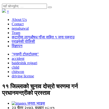
×
About Us
Contact
nepalsawal
Team
कटारीमा लागुऔषध गाँजा सहित १ जना पक्राउ
प्राइभेसी पोलिसी
विज्ञापन
"प्रहरी टोलटोलमा"
accident
baideshik rojgari
child
chitwon
driving license
११ जिल्लाको चुनाव दोस्रो चरणमा गर्न
प्रधानमन्त्रीको प्रस्ताव
जनता भ्वाइस
२३ चैत्र २०७३, बुधबार ०८:०५