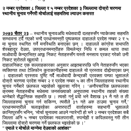
२ नम्बर प्रदेशका ८ जिल्ला र ५ नम्बर प्रदेशका ३ जिल्लामा दोस्रो चरणमा
स्थानीय चुनाव गर्नेगरी मोर्चालाई सहमतिमा ल्याउन कसरत
२०७३ चैत्र २३
– स्थानीय चुनावअघि मधेसवादी दलहरुसँग प्याकेजमा सहमति
सम्भावना टर्दै गएको भन्दै प्रधानमन्त्री पुष्पकमल दाहालले प्रदेश नम्बर २ र ५
मा चुनाव स्थगित गर्ने मनस्थिति बनाएका छन् । दाहालले कांग्रेस सभापति
शेरबहादुर देउवा, उपप्रधानमन्त्रीहरु विमलेन्द्र निधि र कमल थापा तथा
माओवादी केन्द्रभित्र आफू निकट नेताहरुसँग यस्तो मनसाय प्रकट गरेको उनी
निकट स्रोतले खुलायो ।
दाहालनिकट एक सल्लाहकारका अनुसार आइतबारपछि पनि नेताहरुसँग भएका
व्यक्तिगत तथा टेलिफोन कुराकानीहरुमा दाहालले यो प्रस्ताव दोहोर्‍याएका छन्
। दाहालको प्रस्ताव पुष्टि गर्दै माओवादी केन्द्रकी प्रवक्ता पम्फा भूसालले
दोस्रो चरणमा प्रदेश नम्बर २ र प्रदेश नम्बर ५ का तीन जिल्लाहरुमा स्थानीय
चुनाव गर्नेबारे छलफल भइरहेको खुलासा गरिन् । ‘अनौपचारिक छलफलका
क्रममा नेताहरुबीच मधेसमा जनसंख्याको अनुपातमा स्थानीय तहको संख्या
थप्नेबारे सैद्धान्तिक सहमति छ । त्यसो गर्नु पर्‍यो भने वैशाख ३१ नै गते त ती
जिल्लाहरुमा चुनाव गर्न सकिन्न, त्यसैले ३१ गते अरु ठाउमा चुनाव गर्ने,’
प्रधानमन्त्रीले चलाइरहेका अन्तरपार्टी वार्ताहरुमा सहभागी भूसालले
कान्तिपुरसँग भनिन्, ‘मोर्चा चुनावमा आउने ग्यारेन्टी हो भने २ नम्बर प्रदेशका सबै
जिल्ला अनि ५ नम्बर प्रदेशका नवलपरासी, रुपन्देही र कपिलवस्तु गरी तीन
जिल्लामा दोस्रो चरणमा गर्ने छलफल भइरहेको छ ।’
”
एमाले र मोर्चाले मान्नेमा देउवाको आशंका”