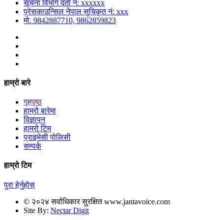
सूचना विभाग दर्ता नं: xxxxxx
प्रेसकाउन्सिल नेपाल सुचिकृत नं: xxx
मो. 9842887710, 9862859823
हाम्रो बारे
गृहपृष्ठ
हाम्रो बारेमा
विज्ञापन
हाम्रो टिम
प्राइभेसी पोलिसी
सम्पर्क
हाम्रो टिम
पुरा हेर्नुहोस्
© २०२४ सर्वाधिकार सुरक्षित www.jantavoice.com
Site By:
Nectar Digit