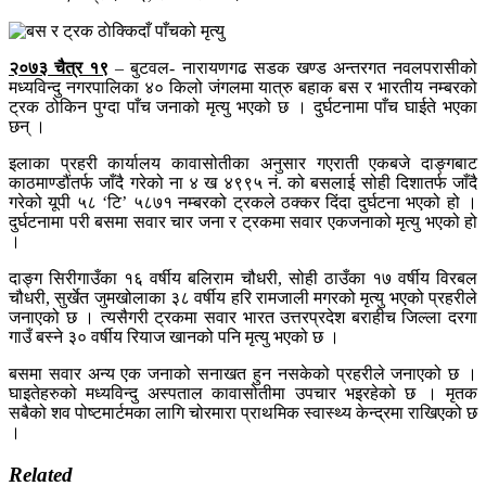
२०७३ चैत्र १९
– बुटवल- नारायणगढ सडक खण्ड अन्तरगत नवलपरासीको
मध्यविन्दु नगरपालिका ४० किलो जंगलमा यात्रु बहाक बस र भारतीय नम्बरको
ट्रक ठोकिन पुग्दा पाँच जनाको मृत्यु भएको छ । दुर्घटनामा पाँच घाईते भएका
छन् ।
इलाका प्रहरी कार्यालय कावासोतीका अनुसार गएराती एकबजे दाङ्गबाट
काठमाण्डौंतर्फ जाँदै गरेको ना ४ ख ४९९५ नं. को बसलाई सोही दिशातर्फ जाँदै
गरेको यूपी ५८ ‘टि’ ५८७१ नम्बरको ट्रकले ठक्कर दिंदा दुर्घटना भएको हो ।
दुर्घटनामा परी बसमा सवार चार जना र ट्रकमा सवार एकजनाको मृत्यु भएको हो
।
दाङ्ग सिरीगाउँका १६ वर्षीय बलिराम चौधरी, सोही ठाउँका १७ वर्षीय विरबल
चौधरी, सुर्खेत जुमखोलाका ३८ वर्षीय हरि रामजाली मगरको मृत्यु भएको प्रहरीले
जनाएको छ । त्यसैगरी ट्रकमा सवार भारत उत्तरप्रदेश बराहीच जिल्ला दरगा
गाउँ बस्ने ३० वर्षीय रियाज खानको पनि मृत्यु भएको छ ।
बसमा सवार अन्य एक जनाको सनाखत हुन नसकेको प्रहरीले जनाएको छ ।
घाइतेहरुको मध्यविन्दु अस्पताल कावासोतीमा उपचार भइरहेको छ । मृतक
सबैको शव पोष्टमार्टमका लागि चोरमारा प्राथमिक स्वास्थ्य केन्द्रमा राखिएको छ
।
Related