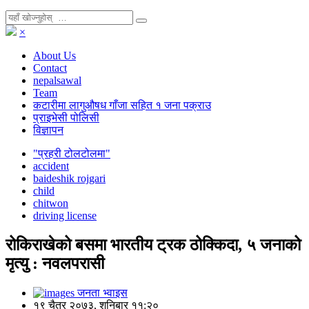
×
About Us
Contact
nepalsawal
Team
कटारीमा लागुऔषध गाँजा सहित १ जना पक्राउ
प्राइभेसी पोलिसी
विज्ञापन
"प्रहरी टोलटोलमा"
accident
baideshik rojgari
child
chitwon
driving license
रोकिराखेको बसमा भारतीय ट्रक ठोक्किदा, ५ जनाको
मृत्यु : नवलपरासी
जनता भ्वाइस
१९ चैत्र २०७३, शनिबार ११:२०