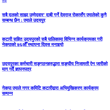
सबै
सबै दलको साझा उम्मेदवार’ दाबी गर्ने देवराज रोकासँग एमालेको कुनै
सम्बन्ध छैन : एमाले उदयपुर
कटारी सहित उदयपुरको सबै पालिकामा विभिन्न कार्यक्रमका गरी
नेकपाको ७६औँ स्थापना दिवस मनाइयो
उदयपुरका कर्मचारी सङ्गठनहरुद्धारा सङ्घीय निजामती ऐन जारीको
माग गर्दै ज्ञापनपत्र
नेकपा एमाले नगर कमिटि कटारीद्वारा अभिमुखिकरण कार्यक्रम
सम्पन्न