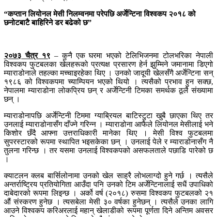
“कप्तान लियोनल मेसी निलम्वनमा परेपछि अर्जेन्टिना विश्वकप २०१८ को
छनोटबाटै बाहिरिने डर बढेको छ”
२०७३ चैत्र १९
– कुनै एक घरमा भएको टेलिभिजनमा टोलभरिका नेपाली
विश्वकप फुटबलका खेलहरूको प्रत्यक्ष प्रसारण हेर्न झुम्मिने जमानामा डिएगो
म्याराडोनाले तहल्का मच्चाइरहेका थिए । उनको जादूयी खेलसँगै अर्जेन्टिना सन्
१९८६ को विश्वकपमा च्याम्पियन भएको थियो । त्यसैको प्रभाव हुन सक्छ,
नेपालमा म्याराडोना लोकप्रिय छन् र अर्जेन्टिनी टिमका समर्थक ठूलै संख्यामा
छन् ।
म्याराडोनापछि अर्जेन्टिनी टिममा ग्याब्रियल बाटिस्टुटा खुबै छाएका थिए तर
उनलाई म्याराडोनासँग दाँज्ने गरिन्न । म्याराडोना आफैले लियोनल मेसीलाई भने
किशोर छँदै आफ्ना उत्तराधिकारी मानेका थिए । मेसी विश्व फुटबलमा
सुपरस्टारको रूपमा स्थापित भइसकेका छन् । उनलाई पेले र म्याराडोनासँग नै
तुलना गरिन्छ । तर यसमा उनलाई विश्वकपको असफलताले पछाडि पारेको छ
।
क्याटलन क्लब बार्सिलोनामा उनको खेल साह्रै लोभलाग्दो हुने गर्छ । त्यसैले
अन्तर्राष्ट्रिय प्रतियोगिता आउँदा पनि उनको टिम अर्जेन्टिनालाई सधैं उपाधिको
दाबेदारको रूपमा लिइन्छ । अर्को वर्ष (२०१८) रुसमा विश्वकप फुटबलको २१
औं संस्करण हुनेछ । त्यसबेला मेसी ३० वर्षका हुनेछन् । त्यसैले उनका लागि
आउने विश्वकप करिअरलाई महान् खेलाडीको रूपमा पूर्णता दिने अन्तिम अवसर