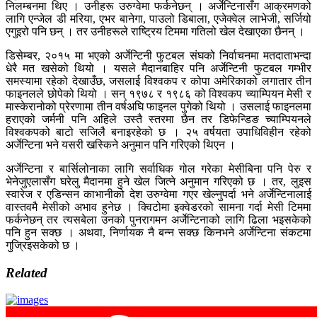
निलम्बनमा थिए । उनीहरू उरुग्वेमा फर्कनेछन् । अर्जेन्टिनासँग आक्रमणको
लागि एन्जेल डी मरिया, एभर बानेगा, पाउलो डिबाला, एजेक्वेल लाभेजी, सर्जियो
एगुइरो पनि छन् । तर उनीहरूले राष्ट्रिय टिममा गतिलो खेल देखाएका छैनन् ।
डिसेम्बर, २०१५ मा भएको अर्जेन्टिनी फुटबल संघको निर्वाचनमा मतदाताभन्दा
धेरै मत खसेको थियो । यसले मैदानबाहिर पनि अर्जेन्टिनी फुटबल गम्भीर
समस्यामा रहेको देखाउँछ, जसलाई विश्वकप र कोपा अमेरिकाको लगातार तीन
फाइनलले छोपेको थियो । सन् १९७८ र १९८६ को विश्वकप च्याम्पियन मेसी र
मास्केरानोको प्रेरणामा तीन वर्षअघि फाइनल पुगेको थियो । उसलाई फाइनलमा
हराएको जर्मनी पनि अहिले उस्तै स्तरमा छैन तर डिफेन्डिङ च्याम्पियनले
विश्वकपको बाटो सजिलै बनाइरहेको छ । २५ वर्षयता उपाधिविहीन रहेको
अर्जेन्टिना भने यसरी खस्किने अनुमान पनि गरिएको थिएन ।
अर्जेन्टिना र बार्सिलोनाका लागि सर्वाधिक गोल गरेका मेसीबिना पनि पेरु र
भेनेजुएलासँग घरेलु मैदानमा हुने खेल जित्ने अनुमान गरिएको छ । तर, लुइस
स्वारेज र एडिन्सन काभानीको देश उरुग्वेमा गएर खेल्नुपर्दा भने अर्जेन्टिनालाई
वास्तवमै मेसीको अभाव हुनेछ । क्विटोमा इक्वेडरको सामना गर्दा मेसी टिममा
फर्कनेछन् तर त्यसबेला उनको पुनरागमन अर्जेन्टिनाको लागि ढिला भइसकेको
पनि हुन सक्छ । अथवा, निर्णायक नै बन्न सक्छ किनभने अर्जेन्टिना संकटमा
गुज्रिइसकेको छ ।
Related