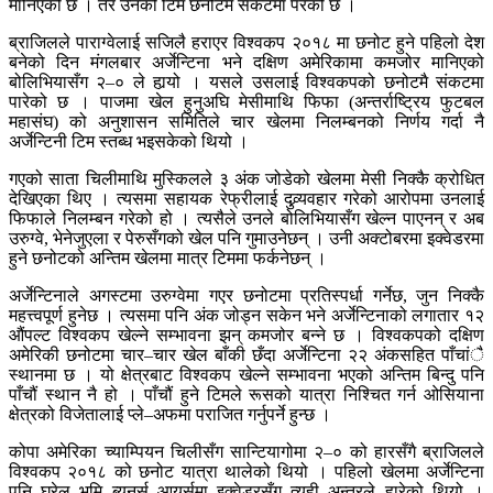
मानिएको छ । तर उनको टिम छनोटमै संकटमा परेको छ ।
ब्राजिलले पाराग्वेलाई सजिलै हराएर विश्वकप २०१८ मा छनोट हुने पहिलो देश
बनेको दिन मंगलबार अर्जेन्टिना भने दक्षिण अमेरिकामा कमजोर मानिएको
बोलिभियासँग २–० ले हार्‍यो । यसले उसलाई विश्वकपको छनोटमै संकटमा
पारेको छ । पाजमा खेल हुनुअघि मेसीमाथि फिफा (अन्तर्राष्ट्रिय फुटबल
महासंघ) को अनुशासन समितिले चार खेलमा निलम्बनको निर्णय गर्दा नै
अर्जेन्टिनी टिम स्तब्ध भइसकेको थियो ।
गएको साता चिलीमाथि मुस्किलले ३ अंक जोडेको खेलमा मेसी निक्कै क्रोधित
देखिएका थिए । त्यसमा सहायक रेफ्रीलाई दुव्र्यवहार गरेको आरोपमा उनलाई
फिफाले निलम्बन गरेको हो । त्यसैले उनले बोलिभियासँग खेल्न पाएनन् र अब
उरुग्वे, भेनेजुएला र पेरुसँगको खेल पनि गुमाउनेछन् । उनी अक्टोबरमा इक्वेडरमा
हुने छनोटको अन्तिम खेलमा मात्र टिममा फर्कनेछन् ।
अर्जेन्टिनाले अगस्टमा उरुग्वेमा गएर छनोटमा प्रतिस्पर्धा गर्नेछ, जुन निक्कै
महत्त्वपूर्ण हुनेछ । त्यसमा पनि अंक जोड्न सकेन भने अर्जेन्टिनाको लगातार १२
औंपल्ट विश्वकप खेल्ने सम्भावना झन् कमजोर बन्ने छ । विश्वकपको दक्षिण
अमेरिकी छनोटमा चार–चार खेल बाँकी छँदा अर्जेन्टिना २२ अंकसहित पाँचांै
स्थानमा छ । यो क्षेत्रबाट विश्वकप खेल्ने सम्भावना भएको अन्तिम बिन्दु पनि
पाँचौं स्थान नै हो । पाँचौं हुने टिमले रूसको यात्रा निश्चित गर्न ओसियाना
क्षेत्रको विजेतालाई प्ले–अफमा पराजित गर्नुपर्ने हुन्छ ।
कोपा अमेरिका च्याम्पियन चिलीसँग सान्टियागोमा २–० को हारसँगै ब्राजिलले
विश्वकप २०१८ को छनोट यात्रा थालेको थियो । पहिलो खेलमा अर्जेन्टिना
पनि घरेलु भूमि ब्युनर्स आयर्समा इक्वेडरसँग त्यही अन्तरले हारेको थियो ।