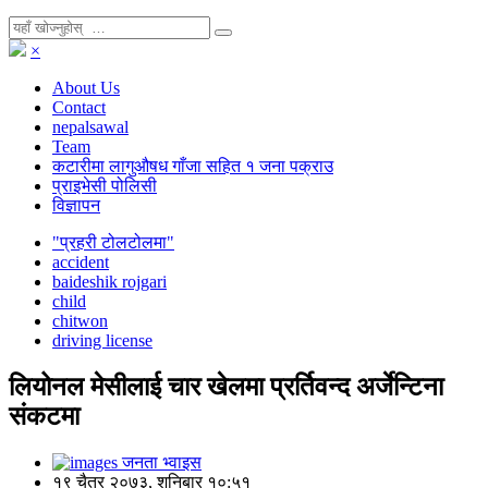
×
About Us
Contact
nepalsawal
Team
कटारीमा लागुऔषध गाँजा सहित १ जना पक्राउ
प्राइभेसी पोलिसी
विज्ञापन
"प्रहरी टोलटोलमा"
accident
baideshik rojgari
child
chitwon
driving license
लियोनल मेसीलाई चार खेलमा प्रर्तिवन्द अर्जेन्टिना
संकटमा
जनता भ्वाइस
१९ चैत्र २०७३, शनिबार १०:५१