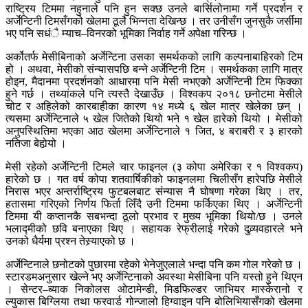
राष्ट्रिय टिममा नहुनाले पनि हुन सक्छ उनले बार्सिलोनामा गर्ने प्रदर्शन र
अर्जेन्टिनी टिमसँगको खेलमा ठूलै भिन्नता देखिन्छ । तर उनीसँग जुनसुकै जर्सीमा
भए पनि सधंै म्याच–विनरको भूमिका निर्वाह गर्ने अपेक्षा गरिन्छ ।
अर्कोतर्फ मेसीबिनाको अर्जेन्टिना उसका समर्थकको लागि कल्पनाबाहिरको टिम
हो । अथवा, मेसीको संन्यासपछि बन्ने अर्जेन्टिनी टिम । समर्थकका लागि मात्र
होइन, मैदानमा प्रदर्शनको आधारमा पनि मेसी नभएको अर्जेन्टिनी टिम फिक्का
हुने गर्छ । तथ्यांकले पनि त्यस्तै देखाउँछ । विश्वकप २०१८ छनोटमा मेसीले
चोट र अहिलेको कारबाहीका कारण १४ मध्ये ६ खेल मात्र खेलेका छन् ।
त्यसमा अर्जेन्टिनाले ५ खेल जितेको थियो भने १ खेल हारेको थियो । मेसीको
अनुपस्थितिमा भएका आठ खेलमा अर्जेन्टिनाले १ जित, ४ बराबरी र ३ हारको
नतिजा बेहोर्‍यो ।
मेसी रहेको अर्जेन्टिनी टिमले चार फाइनल (३ कोपा अमेरिका र १ विश्वकप)
हारेको छ । गत वर्ष कोपा शतवार्षिकीको फाइनलमा चिलीसँग हारेपछि मेसीले
निरास भएर अन्तर्राष्ट्रिय फुटबलबाट संन्यास नै घोषणा गरेका थिए । तर,
हतासमा गरिएको निर्णय फिर्ता लिँदै उनी टिममा फर्किएका थिए । अर्जेन्टिनी
टिममा यी कप्तानकै सबभन्दा ठूलो प्रभाव र मुख्य भूमिका थियो/छ । उनले
भलाद्मीको छवि बनाएका थिए । सहायक रेफ्रीलाई गरेको दुव्र्यवहारले भने
उनको धैर्यमा प्रश्न तेस्र्याएको छ ।
अर्जेन्टिनाले छनोटको पुछारमा रहेको भेनेजुएलाले भन्दा पनि कम गोल गरेको छ ।
स्टारडमअनुसार खेल्ने भए अर्जेन्टिनाको अवस्था मेसीबिना पनि यस्तो हुने थिएन
। सेन्टर–ब्याक निकोलस ओटामेन्डी, मिडफिल्डर जाभियर मास्केरानो र
ल्युकास बिग्लिया तथा फरवार्ड गोन्जालो हिग्वाइन पनि बोलिभियासँगको खेलमा