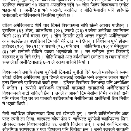
ब्राजिल त्यसयता १३ खेलमा अपराजित रहँदै १० खेल जितेर विश्वकपमा छनोट
भइसक्यो । अर्जेन्टिना भने पाराग्वे, ब्राजिल र बोलिभियासँग पनि हारेपछि
छनोटबाटै बाहिरिनसक्ने स्थितिमा पुगेको छ ।
दक्षिण अमेरिकाबाट शीर्ष चार टिमले विश्वकपमा सीधै खेल्ने अवसर पाउँछन् ।
ब्राजिल (३३ अंक), कोलम्बिया (२४), उरुग्वे (२३) र कोपा अमेरिका च्याम्पियन
चिली (२३) शीर्ष चारमा छन् । तीन टिमसँग ठूलो अन्तर नहुनुले अर्जेन्टिनाको
आस बढाउँछ तर पछाडिका टिम पनि धेरै टाढा भने छैनन् । विश्वकप पुग्ने होडमा
इक्वेडर (२०), पेरु (१८) र पाराग्वे (१८) पनि छन् । बोलिभिया (१०) र भेनेजुएला
(६) भने छनोटमै रोकिने पक्का भइसकेको छ । तर उनीहरू ठूला टिमलाई
बारम्बार दु:ख दिने गर्छन् । बोलिभियाले आठ वर्षअघिको छनोटमा त म्याराडोनाले
सम्हालेको अर्जेन्टिनालाई ६–१ ले स्तब्ध पारेको थियो ।
विश्वकपको उपाधि होडमा युरोपेली टिमलाई चुनौती दिने एक्लो महादेशको रूपमा
रहेको दक्षिण अमेरिकामा कुन टिमले कसलाई हराउँछ भन्ने अनुमान लाउन गाह्रो
हुन्छ किनभने प्रतिस्पर्धा चर्को हुन्छ । इंग्लिस प्रिमियर लिगभन्दा पनि अनपेक्षित
र कठिन । त्यसैले प्रशिक्षक एड्गार्डो बाउजाले सम्हालेको अर्जेन्टिनालाई
विश्वकपको बाटो सजिलो छैन । उनले त आफ्नो टिम मेसीमा निर्भर नरहेको दाबी
पनि गरेका थिए तर ला पाजको प्रतिस्पर्धामा मेसीबिनाको अर्जेन्टिनी टिम निरीह
नै भएको थियो ।
मेसी सर्वाधिक पाँचपल्टका विश्व वर्ष खेलाडी हुन् । उनले बार्सिलोनासँग आठ
पल्ट स्पेनी ला लिगा, चारपल्ट कोपा डेल रे, चारपल्ट युरोपेली च्याम्पियन्स लिग,
तीनपल्ट क्लब विश्वकपसहित २८ उपाधि जितेका छन् । उनले अर्जेन्टिनाबाट
ओलम्पिक स्वर्णपदक र युवा विश्वकप पनि जितेका छन् । उस्तै स्तरको सहकर्मी