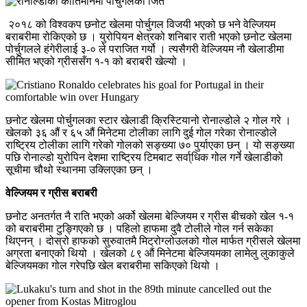
२०१८ को विश्वकप छनोट खेलमा पोर्चुगल विजयी भएको छ भने वेल्जियम
बराबरीमा रोकिएको छ । युरोपियन क्षेत्रको शनिबार राती भएको छनोट खेलमा
पोर्चुगलले हंगेरीलाई ३-० ले पराजित गर्यो । त्यसैगरी वेल्जियम नौ खेलाडीमा
सीमित भएको ग्रीससँग १-१ को बराबरी खेल्यो ।
छनोट खेलमा पोर्चुगलका स्टार खेलाडी क्रिस्टियानो रोनाल्डोले २ गोल गरे ।
खेलको ३६ औं र ६५ औं मिनेटमा टोलीका लागि दुई गोल गरेका रोनाल्डोले
राष्ट्रिय टोलीका लागि गरेको गोलको सङ्ख्या ७० पुर्याएका छन् । यो सङ्ख्या
पछि रोनाल्डो युरोपिन देशमा राष्ट्रिय टिमबाट सर्वा्धिक गोल गर्ने खेलाडीको
सूचीमा चौथो स्थानमा उक्लिएका छन् ।
वेल्जियम र ग्रीस बराबरी
छनोट अनतर्गत नै राति भएको अर्को खेलमा बेल्जियम र ग्रीस बीचको खेल १-१
को बराबरीमा टुङ्गिएको छ । पहिलो हाफमा दुवै टोलीले गोल गर्न सकेका
थिएनन् । दोस्रो हाफको सुरुवातमै मिट्रोग्लोउलको गोल मार्फत ग्रीसले खेलमा
अग्रता बनाएको थियो । खेलको ८९ औं मिनेटमा बेल्जियमका लामेलु लुकाकुले
बेल्जियमका गोल गरेपछि खेल बराबरीमा सकिएको थियो ।