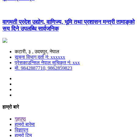
वागमती प्रदेश उद्योग, वाणिज्य, भूमि तथा प्रशासन मन्त्री तामाङ्को
सय दिने उपलब्धि सार्वजनिक
कटारी, ३ , उदयपुर, नेपाल
सूचना विभाग दर्ता नं: xxxxxx
प्रेसकाउन्सिल नेपाल सुचिकृत नं: xxx
मो. 9842887710, 9862859823
हाम्रो बारे
गृहपृष्ठ
हाम्रो बारेमा
विज्ञापन
हाम्रो टिम