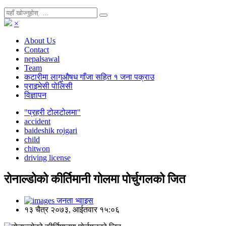
×
About Us
Contact
nepalsawal
Team
कटारीमा लागुऔषध गाँजा सहित १ जना पक्राउ
प्राइभेसी पोलिसी
विज्ञापन
"प्रहरी टोलटोलमा"
accident
baideshik rojgari
child
chitwon
driving license
रोनाल्डोको कीर्तिमानी गोलमा पोर्चुगलको जित
जनता भ्वाइस
१३ चैत्र २०७३, आईतवार १५:०६