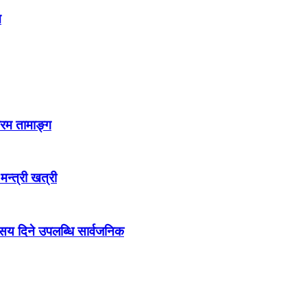
न
्रम तामाङ्ग
 मन्त्री खत्री
ो सय दिने उपलब्धि सार्वजनिक