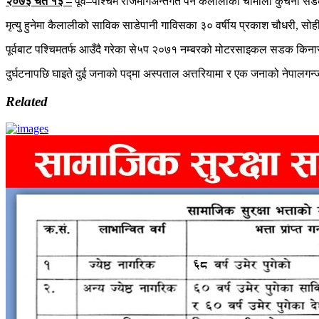
२०७३ चैत १३ –
पूर्व–पश्चिम राजमार्गअन्तर्गत पर्ने कैलालीको चौमाला कुचैन
मृत्यु हुनेमा कैलालीको साविक साडेपानी गाविसका ३० वर्षीय प्रकाश चौधरी, सो
पूर्वबाट पश्चिमतर्फ आउँदै गरेका से५प २०७१ नम्बरको मोटरसाइकल सडक किनारम
दुर्घटनापछि घाइते दुई जनाको पद्मा अस्पताल अत्तरियामा र एक जनाको नेपालगन
Related