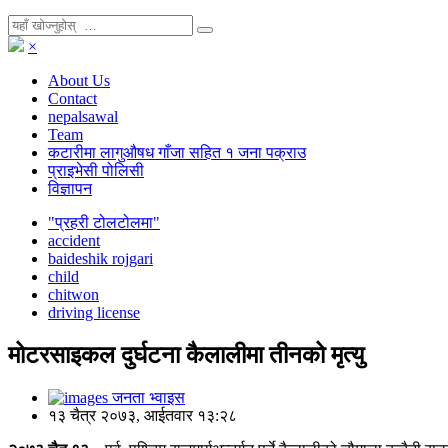
×
About Us
Contact
nepalsawal
Team
कटारीमा लागुऔषध गाँजा सहित १ जना पक्राउ
प्राइभेसी पोलिसी
विज्ञापन
"प्रहरी टोलटोलमा"
accident
baideshik rojgari
child
chitwon
driving license
मोटरसाइकल दुर्घटना कैलालीमा तीनको मृत्यु
जनता भ्वाइस
१३ चैत्र २०७३, आईतवार १३:२८