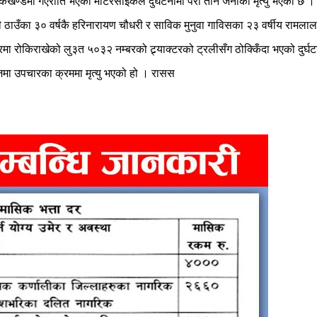
ी सडकखण्डमा गएराति भएको मोटरसाइकल दुर्घटनामा परी तीन जनाको मृत्यु भएको छ ।
ही ठाउँका ३० वर्षकै हरिनारायण चौधरी र साविक मुनुवा गाविसका २३ वर्षीय रामला
ा रोकिराखेको लु३त ५०३२ नम्बरको ट्र्याक्टरको ट्रलीसँग ठोक्किँदा भएको दुर्घ
्जमा उपचारका क्रममा मृत्यु भएको हो । रासस