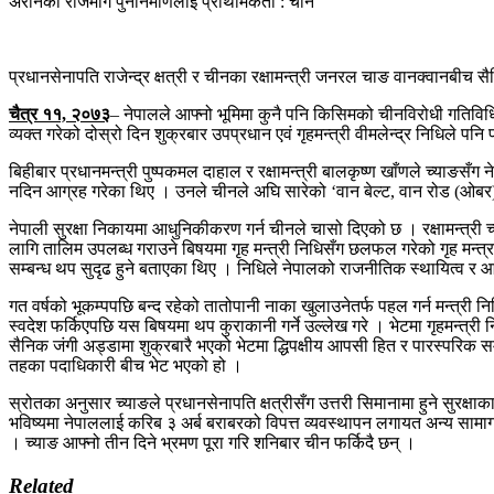
अरनिको राजमार्ग पुनर्निर्माणलाई प्राथमिकता : चीन
प्रधानसेनापति राजेन्द्र क्षत्री र चीनका रक्षामन्त्री जनरल चाङ वानक्वानबीच स
चैत्र ११, २०७३
– नेपालले आफ्नो भूमिमा कुनै पनि किसिमको चीनविरोधी गतिविधि ह
व्यक्त गरेको दोस्रो दिन शुक्रबार उपप्रधान एवं गृहमन्त्री वीमलेन्द्र निधिले पनि प्
बिहीबार प्रधानमन्त्री पुष्पकमल दाहाल र रक्षामन्त्री बालकृष्ण खाँणले च्याङस
नदिन आग्रह गरेका थिए । उनले चीनले अघि सारेको ‘वान बेल्ट, वान रोड (ओबर)’ प
नेपाली सुरक्षा निकायमा आधुनिकीकरण गर्न चीनले चासो दिएको छ । रक्षामन्त्री च
लागि तालिम उपलब्ध गराउने बिषयमा गृह मन्त्री निधिसँग छलफल गरेको गृह मन
सम्बन्ध थप सुदृढ हुने बताएका थिए । निधिले नेपालको राजनीतिक स्थायित्व र आ
गत वर्षको भूकम्पपछि बन्द रहेको तातोपानी नाका खुलाउनेतर्फ पहल गर्न मन्त्री न
स्वदेश फर्किएपछि यस बिषयमा थप कुराकानी गर्ने उल्लेख गरे । भेटमा गृहमन्त्री
सैनिक जंगी अड्डामा शुक्रबारै भएको भेटमा द्धिपक्षीय आपसी हित र पारस्परिक
तहका पदाधिकारी बीच भेट भएको हो ।
स्रोतका अनुसार च्याङले प्रधानसेनापति क्षत्रीसँग उत्तरी सिमानामा हुने सुरक्
भविष्यमा नेपाललाई करिब ३ अर्ब बराबरको विपत्त व्यवस्थापन लगायत अन्य सामाग
। च्याङ आफ्नो तीन दिने भ्रमण पूरा गरि शनिबार चीन फर्किदै छन् ।
Related