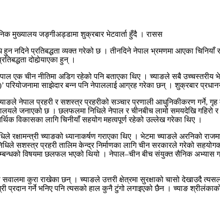
ैनिक मुख्यालय जङ्गीअड्डामा शुक्रबार भेटवार्ता हुँदै । रासस
ुन नदिने प्रतिबद्धता व्यक्त गरेको छ । तीनदिने नेपाल भ्रमणमा आएका चिनियाँ रक्षा
रतिबद्धता दोहोर्‍याएका हुन् ।
ँग नेपाल एक चीन नीतिमा अडिग रहेको पनि बताएका थिए । च्याङले सबै उच्चस्तरीय भ
रियोजनामा साझेदार बन्न पनि नेपाललाई आग्रह गरेका छन् । शुक्रबार प्रधानसेनाप
्याङले नेपाल प्रहरी र सशस्त्र प्रहरीको सञ्चार प्रणाली आधुनिकीकरण गर्ने, गृह
्त्रालयले जनाएको छ । छलफलमा निधिले नेपाल र चीनबीच लामो समयदेखि गहिरो र आ
र्थिक विकासका लागि चिनीयाँ सहयोग महत्वपूर्ण रहेको उल्लेख गरेका थिए ।
िधिले रक्षामन्त्री च्याङको ध्यानाकर्षण गराएका थिए । भेटमा च्याङले अरनिको राज
 निधिले सशस्त्र प्रहरी तालिम केन्द्र निर्माणका लागि चीन सरकारले गरेको सहयोगक
 सम्बन्धको विषयमा छलफल भएको थियो । नेपाल–चीन बीच संयुक्त सैनिक अभ्यास गर
षाका सवालमा कुरा राखेका छन् । च्याङले उत्तरी क्षेत्रमा सुरक्षाको चासो देखाउ
्री प्रदान गर्ने भनिए पनि त्यसको हाल कुनै टुंगो लगाइएको छैन । च्याङ श्रीलं