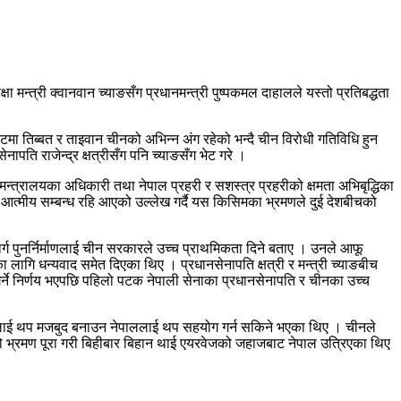
 मन्त्री क्वानवान च्याङसँग प्रधानमन्त्री पुष्पकमल दाहालले यस्तो प्रतिबद्धता
ेटमा तिब्बत र ताइवान चीनको अभिन्न अंग रहेको भन्दै चीन विरोधी गतिविधि हुन
ति राजेन्द्र क्षत्रीसँग पनि च्याङसँग भेट गरे ।
 मन्त्रालयका अधिकारी तथा नेपाल प्रहरी र सशस्त्र प्रहरीको क्षमता अभिबृद्धिका
त्मीय सम्बन्ध रहि आएको उल्लेख गर्दै यस किसिमका भ्रमणले दुई देशबीचको
मार्ग पुनर्निर्माणलाई चीन सरकारले उच्च प्राथमिकता दिने बताए । उनले आफू
ा लागि धन्यवाद समेत दिएका थिए । प्रधानसेनापति क्षत्री र मन्त्री च्याङबीच
्ने निर्णय भएपछि पहिलो पटक नेपाली सेनाका प्रधानसेनापति र चीनका उच्च
दै त्यसलाई थप मजबुद बनाउन नेपाललाई थप सहयोग गर्न सकिने भएका थिए । चीनले
काको भ्रमण पूरा गरी बिहीबार बिहान थाई एयरवेजको जहाजबाट नेपाल उत्रिएका थिए