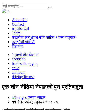
×
About Us
Contact
nepalsawal
Team
कटारीमा लागुऔषध गाँजा सहित १ जना पक्राउ
प्राइभेसी पोलिसी
विज्ञापन
"प्रहरी टोलटोलमा"
accident
baideshik rojgari
child
chitwon
driving license
एक चीन नीतिमा नेपालको पुन प्रतिबद्धता
जनता भ्वाइस
११ चैत्र २०७३, शुक्रबार १८:५०