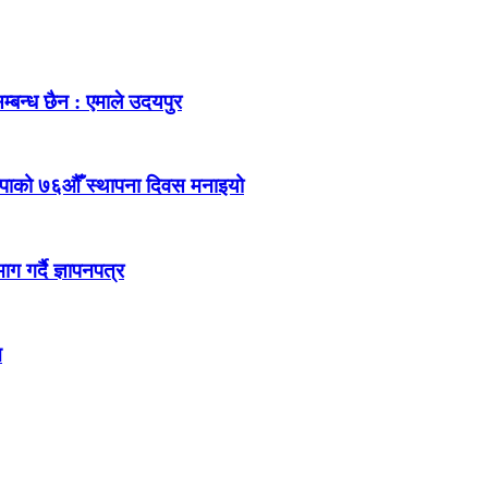
म्बन्ध छैन : एमाले उदयपुर
ेकपाको ७६औँ स्थापना दिवस मनाइयो
 गर्दै ज्ञापनपत्र
न