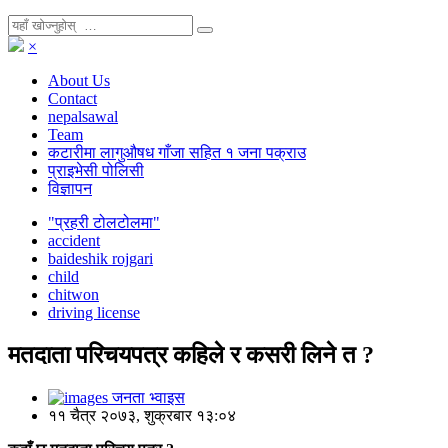
×
About Us
Contact
nepalsawal
Team
कटारीमा लागुऔषध गाँजा सहित १ जना पक्राउ
प्राइभेसी पोलिसी
विज्ञापन
"प्रहरी टोलटोलमा"
accident
baideshik rojgari
child
chitwon
driving license
मतदाता परिचयपत्र कहिले र कसरी लिने त ?
जनता भ्वाइस
११ चैत्र २०७३, शुक्रबार १३:०४