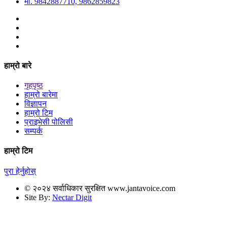
मो. 9842887710, 9862859823
हाम्रो बारे
गृहपृष्ठ
हाम्रो बारेमा
विज्ञापन
हाम्रो टिम
प्राइभेसी पोलिसी
सम्पर्क
हाम्रो टिम
पुरा हेर्नुहोस्
© २०२४ सर्वाधिकार सुरक्षित www.jantavoice.com
Site By:
Nectar Digit