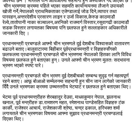
अवस्था छैन । भारतले पनि ओविओरमा सहभागी हुन अस्वीकार गर्दै आएको छ ।
चीन भ्रमणमा क्रममा पहिले भएका सहमति कार्यान्वयनमा लैजाने उपायको
खोजी गर्ने,नेपालको प्राथमिकताका एजेण्डालाई जोड दिने,व्यापार तथा
पारवहन,अन्तरदेशीय प्रसारण लाइन र उर्जा विकास,केरुङ काठमाडौ
रेल्वे,तातोपानी नाका सञ्चालन,अरनिको राजमार्ग विस्तार,रसुवागढी काठमाडौ
सडक विस्तार लगायतका बिषयमा पनि छलफल हुने सल्लाहकार अधिकारीले
जानकारी दिए ।
प्रधानमन्त्री प्रचण्डले आफ्नो चीन भ्रमणले दुई देशबीच विश्वासको वातावरण
बढाउने बताए।बालुवाटारमा बिहीबार पूर्वप्रधानमन्त्री र विज्ञहरुसँगको
छलफलमा प्रधानमन्त्री प्रचण्डले चीन भ्रमणमा नेपालको हितका लागि विविध
विषयमा छलफल हुने बताएका हुन्। उनले आफ्नो चीन भ्रमण मुलतः सदभावना
भ्रमण भएको स्पष्ट पारे।
प्रधानमन्त्री प्रचण्डले चीन भ्रमण दुई देशबीचको सम्बन्ध सुदृढ गर्न महत्वपूर्ण
रहने बताए। आफू बोआओ सम्मेलनमा सहभागी हुन चीन जान लागेको जानकारी
दिँदैै उनले भ्रमणका क्रममा उच्चस्तरीय भेटघाट र छलफल हुने बताएका थिए।
भेटमा पूर्व प्रधानमन्त्रीहरु शेरबहादुर देउवा, माधवकुमार नेपाल, झलनाथ
खनाल, पूर्व मन्त्रीहरु डा.रामशरण महत, रमेशनाथ पाण्डेसहित विज्ञहरु टंक
कार्की, राजेश्वर आचार्य, राजेशकाजी श्रेष्ठ, चन्द्र ढकाल, हरिभक्त शर्मा
लगायतले चीन भ्रमणका विषयमा आफ्ना सुझाव प्रधानमन्त्री प्रचण्डलाई
दिएका थिए।