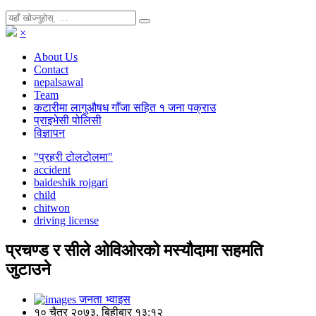
×
About Us
Contact
nepalsawal
Team
कटारीमा लागुऔषध गाँजा सहित १ जना पक्राउ
प्राइभेसी पोलिसी
विज्ञापन
"प्रहरी टोलटोलमा"
accident
baideshik rojgari
child
chitwon
driving license
प्रचण्ड र सीले ओविओरको मस्यौदामा सहमति
जुटाउने
जनता भ्वाइस
१० चैत्र २०७३, बिहीबार १३:१२