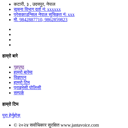
कटारी, ३ , उदयपुर, नेपाल
सूचना विभाग दर्ता नं: xxxxxx
प्रेसकाउन्सिल नेपाल सुचिकृत नं: xxx
मो. 9842887710, 9862859823
हाम्रो बारे
गृहपृष्ठ
हाम्रो बारेमा
विज्ञापन
हाम्रो टिम
प्राइभेसी पोलिसी
सम्पर्क
हाम्रो टिम
पुरा हेर्नुहोस्
© २०२४ सर्वाधिकार सुरक्षित www.jantavoice.com