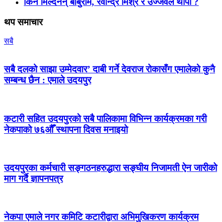
किन मिल्दैनन् बाबुराम, रवीन्द्र मिश्र र उज्जवल थापा ?
थप समाचार
सबै
सबै दलको साझा उम्मेदवार’ दाबी गर्ने देवराज रोकासँग एमालेको कुनै
सम्बन्ध छैन : एमाले उदयपुर
कटारी सहित उदयपुरको सबै पालिकामा विभिन्न कार्यक्रमका गरी
नेकपाको ७६औँ स्थापना दिवस मनाइयो
उदयपुरका कर्मचारी सङ्गठनहरुद्धारा सङ्घीय निजामती ऐन जारीको
माग गर्दै ज्ञापनपत्र
नेकपा एमाले नगर कमिटि कटारीद्वारा अभिमुखिकरण कार्यक्रम