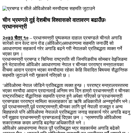
चीन भ्रमणले दुई देशबीच विश्वासको वातावरण बढाउँछः
प्रधानमन्त्री
२०७३ चैत्र १०
– प्रधानमन्त्री पुष्पकमल दाहाल प्रचण्डले चीनले अगाडि
सारेको वान वेल्ट वान रोड (ओविओर)अवधारणामा सहमति जनाउँदै सो
अवधारणामा सहकार्य गरेर अगाडि बढने गरी नेपालको प्रतिबद्धता व्यक्त गर्ने
भएका छन ।
प्रधानमन्त्री प्रचण्ड र चिनिया राष्ट्रपति सी जिनपिङवीच सोमबार वेइजिङमा
हुने भेटवार्तामा ओविओर अवधारणामा नेपाल र चीनका परराष्ट्र मन्त्रालयका
वीचमा आदान प्रदान भएका मस्यौदामा रहेका केहि विवादित बिषयमा सैद्धान्तिक
सहमति जुटाउने गरी गृहकार्य गरिएको छ ।
‘ओविओरमा नेपाल जोडिने प्रतिबद्धता व्यक्त हुन्छ । परराष्ट्र मन्त्रालयस्तरमा
भएका मस्यौदा आदान प्रदानलाई अन्तिम रुप दिन हाम्रो प्रधानमन्त्री र चीनका
राष्ट्रपतिबाट सैद्धान्तिक सहमति प्राप्त हुने अपेक्षा गरिएको छ’प्रधानमन्त्री
प्रचण्डका परराष्ट्र मामिला सल्लाहकार डा ऋषि अधिकारीले अन्नपूर्णसँग भने।
पूर्व प्रधानमन्त्री,पूर्व पराष्ट्रमन्त्री,चीनका लागि पूर्ण नेपाली राजदूत र अन्य
बिज्ञहरुले पनि ओविओरमा नेपालले प्रतिबद्धता जनाइ सहकार्य गरेर अगाडि बढनु
पर्ने सुझाव प्रधानमन्त्री प्रचण्डलाई दिएका छन । ‘भ्रमणपछि ओविओरमा
सकारात्मक कदम अगाडि बढनेछ’अधिकारीले भने ।
ओविओर अवधारणामा नेपाल पूरै प्रतिबद्धत भएर सहकार्यमा अगाडि बढेको