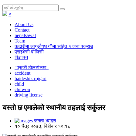
×
About Us
Contact
nepalsawal
Team
कटारीमा लागुऔषध गाँजा सहित १ जना पक्राउ
प्राइभेसी पोलिसी
विज्ञापन
"प्रहरी टोलटोलमा"
accident
baideshik rojgari
child
chitwon
driving license
यस्तो छ एमालेको स्थानीय तहलाई सर्कुलर
जनता भ्वाइस
१० चैत्र २०७३, बिहीबार १०:१६