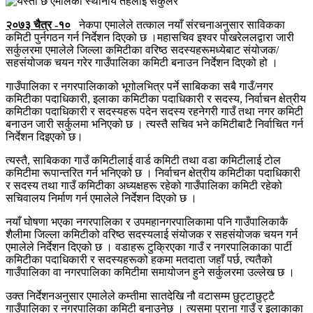
२०७३ चैत्र -१०
नेकपा एमालेले तत्काल नयाँ संरचनाअनुसार साविकका
कमिटी पुर्नगठन गर्न निर्देशन दिएको छ ।महासचिव इश्वर पोखरेललद्वारा जारी
सर्कुलरमा एमालेले जिल्ला कमिटीका वरिष्ठ सदस्यहरूमध्येबाट संयोजक/
सहसंयोजक चयन गरेर गाउँपालिका कमिटी बनाउन निर्देशन दिएको हो ।
गाउँपालिका र नगरपालिकाको भूगोलभित्र पर्ने साबिकका सबै गाउँ/नगर
कमिटीका पदाधिकारी, इलाका कमिटीका पदाधिकारी र सदस्य, निर्वाचन क्षेत्रीय
कमिटीका पदाधिकारी र सदस्यहरू पदेन सदस्य रहनेगरी गाउँ तथा नगर कमिटी
बनाउन जारी सर्कुलमा भनिएको छ । त्यस्तै सचिव भने कमिटीबाटै निर्वाचित गर्न
निर्देशन दिइएको छ।
त्यस्तै, साबिकका गाउँ कमिटीलाई वार्ड कमिटी तथा वडा कमिटीलाई टोल
कमिटीमा रूपान्तरित गर्न भनिएको छ । निर्वाचन क्षेत्रीय कमिटीका पदाधिकारी
र सदस्य तथा गाउँ कमिटीका अध्यक्षहरू रहेको गाउँपालिका कमिटी रहेको
सचिवालय निर्माण गर्न एमालेले निर्देशन दिएको छ ।
नयाँ घोषणा भएका नगरपालिका र उपमहानगरपालिकामा पनि गाउँपालिकाकै
शैलीमा जिल्ला कमिटीको वरिष्ठ सदस्यलाई संयोजक र सहसंयोजक चयन गर्न
एमालेले निर्देशन दिएको छ । वडाहरू टुक्रिएका गाउँ र नगरपालिकाका पार्टी
कमिटीका पदाधिकारी र सदस्यहरूको हकमा मतदाता जहाँ पर्छ, त्यतैको
गाउँपालिका वा नगरपालिका कमिटीमा समायोजन हुने सर्कुलरमा उल्लेख छ ।
उक्त निर्देशनअनुसार एमालेले कम्तीमा सातदेखि नौ वटासम्म छुट्टाछुट्टै
गाउँपालिका र नगरपालिका कमिटी बनाउनेछ । त्यसमा पुराना गाउँ र इलाकाका