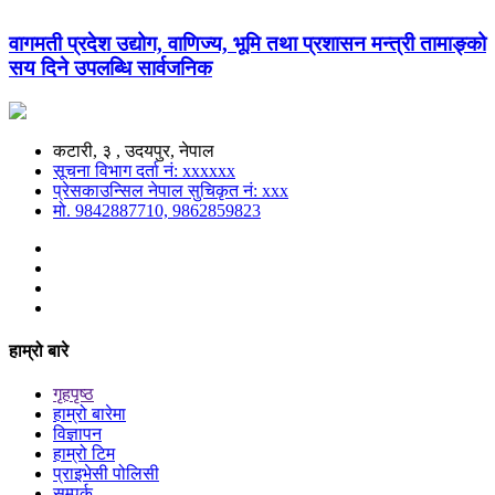
वागमती प्रदेश उद्योग, वाणिज्य, भूमि तथा प्रशासन मन्त्री तामाङ्को
सय दिने उपलब्धि सार्वजनिक
कटारी, ३ , उदयपुर, नेपाल
सूचना विभाग दर्ता नं: xxxxxx
प्रेसकाउन्सिल नेपाल सुचिकृत नं: xxx
मो. 9842887710, 9862859823
हाम्रो बारे
गृहपृष्ठ
हाम्रो बारेमा
विज्ञापन
हाम्रो टिम
प्राइभेसी पोलिसी
सम्पर्क