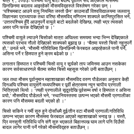
चैत्र ९ , २०७३- पश्चिमी वायु बाटो बदल्दै पूर्वतिर सर्दै आएकाले मौसममा
छिनछिनमा बदलाव आइरहेको मौसमविद्हरुले विश्लेषण गरेका छन् ।
‘पश्चिमबाट आउने वायु नियमित जस्तो छैन’ काठमाडौं विश्वविद्यालयमा जलवायु
विज्ञानका प्राध्यापक तथा वरिष्ठ मौसमविद् मणिरत्न शाक्यले कान्तिपुरसित भने,
‘उत्तरपश्चिम हुँदै आउनुपर्ने वायुले बाटो बदलेको देखिन्छ, त्यही भएर त्यसको
असर पनि फरक देखिएको छ ।’
पश्चिमी वायुले ल्याउने चिसोको मात्रा अघिल्ला समयमा भन्दा भिन्न देखिएकाले
त्यसको प्रभाव नौलो देखिएको शाक्यको बुझाइ छ । ‘चैतमा यस्तो चिसो नहुनुपर्ने
हो,’ उनले भने, ‘मौसमी गतिविधिमा छिनछिनमै फेरबदल आइरहेकाले पानी पर्ने,
असिना पर्ने र हिमपात हुने क्रम बढेको छ ।’
लगातार हिमपात र पश्चिमी चिसो वायु र सूर्यको ताप जमिनमा आउन नसकेका
कारण सर्वसाधारणले चैतमा समेत चिसो महसुस गरेको उनी बताउँछन् ।
जल तथा मौसम पूर्वानुमान महाशाखाका मौसमविद वरुण पौडेलका अनुसार केही
दिनअघि पश्चिम वायुसंगै मध्यपश्चिम र पूर्वी क्षेत्रसम्म न्युन चापीय प्रणाली
भित्रिएको थियो । ‘त्यही प्रणालीले सूदूरदेखि पूर्वसम्म वर्षा र हिमपात र असिना
पर्‍यो,’ मौसमविद पौडेलले भने, ‘स्थानियस्तरमा उत्पन्न भएको मौसमी प्रणालीका
कारण पनि मौसममा बदली भएको हो ।’
चिसो सकिने र गर्मी सुरु हुने दोसाँधमै दुई/तीन वटा मौसमी प्रणाली/गतिविधि
उत्पन्न भएका कारण मौसममा फेरबदल आएको महाशाखाको भनाइ छ । यस्तै,
प्रि मनसुनी गतिविधि पनि संगै सुरु भएकाले बिहानपख घाम लागे पनि दिउँसो
बादल लागेर पानी पर्ने गरेको मौसमविद्हरु बताउँछन् ।