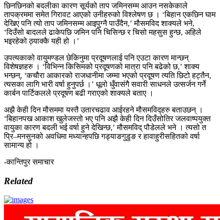
छिनछिनको बदलीका कारण सूर्यको ताप जमिनसम्म आउन नसकेकाले
तापक्रममा समेत गिरावट आएको उनीहरुको विश्लेषण छ । ‘बिहान एकछिन घाम
देखिए पनि त्यो ताप जमिनसम्म आइपुग्नै पाउँदैन,’ मौसमविद शाक्यले भने,
‘दिउँसो बादलले ढाकेपछि जमिन पनि चिसिन्छ र चिसो महसुस हुन्छ, अहिले
भइरहेको ठ्याक्कै यही हो ।’
उपत्यकाको वायुमण्डल छेकिनुमा प्रदूषणलाई पनि एउटा कारण मान्छन्
विशेषज्ञहरु । ‘विभिन्न किसिमको प्रदूषणको मात्रा पनि बढेको छ,’ शाक्य
भन्छन्, ‘कचौरा आकारको राजधानीमा जम्मा भएको प्रदूषण त्यति छिटो हट्तैन,
त्यसका लागि भारी वर्षा हुनुपर्छ ।’ धूलो धुँवासंगै सवारी साधनले उत्सर्जन गर्ने
कार्बन पार्टिकलले प्रदूषण बढी गराएको शाक्यले बताए ।
अझै केही दिन मौसममा यस्तै उतारचढाव आईरहने मौसमविद्हरु बताउछन् ।
‘बिहानपख आकाश खुलेजस्तो भए पनि अझै केही दिन दिउँसोतिर जलवाष्पयुक्त
वायुका कारण बदली भई वर्षा हुने देखिन्छ,’ मौसमविद् पौडेलले भने । त्यसो त
प्रि–मनसुनको अवधिमा मध्यान्हपछि गड्याङगुडुङ र हावाहुरीसहितको वर्षा
सामान्य हो ।
-कान्तिपुर समाचार
Related