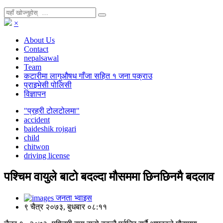
×
About Us
Contact
nepalsawal
Team
कटारीमा लागुऔषध गाँजा सहित १ जना पक्राउ
प्राइभेसी पोलिसी
विज्ञापन
"प्रहरी टोलटोलमा"
accident
baideshik rojgari
child
chitwon
driving license
पश्चिम वायुले बाटो बदल्दा मौसममा छिनछिनमै बदलाव
जनता भ्वाइस
९ चैत्र २०७३, बुधबार ०८:११