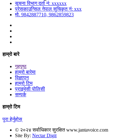
सूचना विभाग दर्ता नं: xxxxxx
प्रेसकाउन्सिल नेपाल सुचिकृत नं: xxx
मो. 9842887710, 9862859823
हाम्रो बारे
गृहपृष्ठ
हाम्रो बारेमा
विज्ञापन
हाम्रो टिम
प्राइभेसी पोलिसी
सम्पर्क
हाम्रो टिम
पुरा हेर्नुहोस्
© २०२४ सर्वाधिकार सुरक्षित www.jantavoice.com
Site By:
Nectar Digit