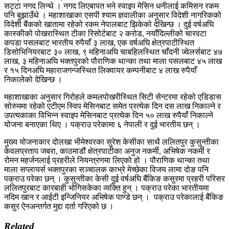
सट्टा नगद लिन्थे । नगद लिएबापत भने स्वाइप मेसिन धनीलाई कमिसन रकम
पनि बुझाउँथे । महाशाखाका एसपी श्याम ज्ञवालीका अनुसार विदेशी नागरिकको
विदेशी बैंकको खातामा रहेको रकम नेपालबाट झिकेको देखिन्छ । दुई वर्षअघि
कास्कीको पोखरास्थित टीका रिसोर्टबाट २ करोड, नयाँदिल्लीको चारवटा
कपडा पसलबाट भारतीय रुपैयाँ ३ लाख, एक वर्षअघि क्षेत्रपाटीस्थित
डिसोभिनियरबाट ३० लाख, ९ महिनाअघि चाबहिलस्थित चाँदनी ज्वेलर्सबाट ४७
लाख, ३ महिनाअघि भक्तपुरको पौराणिक थान्का तथा माला पसलबाट ४५ लाख
र १५ दिनअघि महाराजगन्जस्थित लिक्वायर कम्पनीबाट ४ लाख रुपैयाँ
निकालेको देखिन्छ ।
महाशाखाका अनुसार गिरोहले कमलपोखरीस्थित सिटी सेन्टरमा रहेको एडिडास
सोरुममा रहेको एटीएम स्विप मेसिनबाट समेत प्रत्येक दिन दस लाख निकाल्ने र
उपत्यकाका विभिन्न स्वाइप मेसिनबाट प्रत्येक दिन ५० लाख रुपैयाँ निकाल्ने
योजना बनाएका थिए । पक्राउ परेकामा ६ नेपाली र दुई भारतीय छन् ।
मुख्य योजनाकार दोलखा भीमेश्वरका सुरेश केसीका साथै ललितपुर कुसुन्तीका
केवलप्रताप जबरा, काठमाडौं क्षेत्रपाटीका अनुज नकर्मी, अभिषेक नकर्मी र
रोमन महर्जनलाई प्रहरीले नियन्त्रणमा लिएको हो । पौराणिक थान्का तथा
माला सप्लायर्स भक्तपुरका सञ्चालक काभ्रे मेच्छेका विजय लामा दोङ पनि
पक्राउ परेका छन् । कुसुन्तीका केसी दुई वर्षअघि बैंकिङ कसुरमा प्रहरी परिसर
ललितपुरबाट कारबाही भोगिसकेका व्यक्ति हुन् । पक्राउ परेका भारतीयमा
नदिम खान र आईटी इन्जिनियर अभिषेक पाण्डे छन् । पक्राउ परेकालाई बैंकिङ
कसुर ऐनअन्तर्गत मुद्दा दर्ता गरिएको छ ।
Related