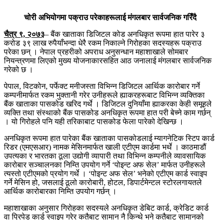
चोरी अभियोगमा पक्राउ परेकाहरूलाई मंगलबार सार्वजनिक गरिँदै
चैत्र ९, २०७३
– बैंक खाताका डिजिटल कोड अनधिकृत रूपमा हात पारेर ३
करोड ३९ लाख रुपैयाँभन्दा धेरै रकम निकाल्ने गिरोहका सदस्यहरू पक्राउ
परेका छन् । नेपाल प्रहरीको अपराध अनुसन्धान महाशाखाले सोमबार
नियन्त्रणमा लिएको मुख्य योजनाकारसहित आठ जनालाई मंगलबार सार्वजनिक
गरेको छ ।
पेपाल, विटकोन, पर्फेक्ट मनीजस्ता विभिन्न डिजिटल आर्थिक कारोबार गर्ने
कम्पनीमार्फत रकम भुक्तानी गरेर उनीहरूले ह्याकरहरूबाट विभिन्न व्यक्तिका
बैंक खाताका पासकोड खरिद गर्थे । डिजिटल दुनियाँमा ह्याकरका केही समूहले
व्यक्ति तथा संस्थाको बैंक पासकोड अनधिकृत रूपमा हात परी बेच्ने काम गर्छन्
। यो गिरोहले पनि यही तरिकाबाट पासकोड फेला पारेको देखिन्छ ।
अनधिकृत रूपमा हात पारेका बैंक खाताका पासकोडलाई म्यागनेटिक स्टिप कार्ड
रिडर (एमएसआर) नामक मेसिनमार्फत खाली एटीएम कार्डमा भर्थे । काठमाडौं
उपत्यका र भारतका ठूला उद्योगी व्यापारी तथा विभिन्न कम्पनीले व्यावसायिक
कारोबार सञ्चालनका निम्ति उपयोग गर्ने ‘पोइन्ट अफ सेल’ मार्फत उनीहरूले
त्यस्तो एटीएमको प्रयोग गर्थे । ‘पोइन्ट अफ सेल’ भनेको एटीएम कार्ड स्वाइप
गर्ने मेसिन हो, जसलाई ठूलो कारोबारी, होटल, डिपार्टमेन्टल स्टोरलगायतले
आर्थिक कारोबारका निम्ति उपयोग गर्छन् ।
महाशाखाका अनुसार गिरोहका सदस्यले अनधिकृत डेबिट कार्ड, क्रेडिट कार्ड
वा प्रिपेड कार्ड स्वाइप गरेर कतैबाट सामान नै किन्थे भने कतैबाट सामानको