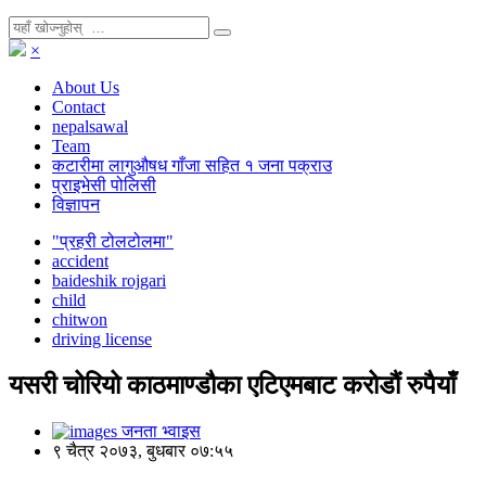
×
About Us
Contact
nepalsawal
Team
कटारीमा लागुऔषध गाँजा सहित १ जना पक्राउ
प्राइभेसी पोलिसी
विज्ञापन
"प्रहरी टोलटोलमा"
accident
baideshik rojgari
child
chitwon
driving license
यसरी चोरियो काठमाण्डौका एटिएमबाट करोडौं रुपैयाँ
जनता भ्वाइस
९ चैत्र २०७३, बुधबार ०७:५५