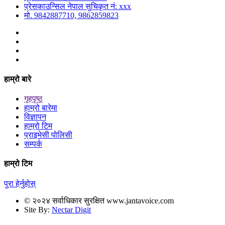
प्रेसकाउन्सिल नेपाल सुचिकृत नं: xxx
मो. 9842887710, 9862859823
हाम्रो बारे
गृहपृष्ठ
हाम्रो बारेमा
विज्ञापन
हाम्रो टिम
प्राइभेसी पोलिसी
सम्पर्क
हाम्रो टिम
पुरा हेर्नुहोस्
© २०२४ सर्वाधिकार सुरक्षित www.jantavoice.com
Site By:
Nectar Digit