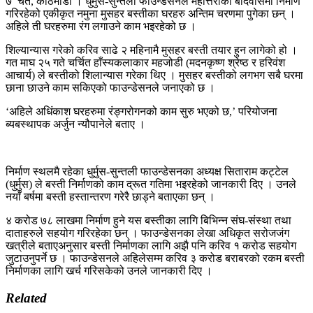
७ चैत, काठमाडौं । धुर्मुस-सुन्तली फाउन्डेसनले महोत्तरीको बर्दिवासमा निर्माण
गरिरहेको एकीकृत नमुना मुसहर बस्तीका घरहरु अन्तिम चरणमा पुगेका छन् ।
अहिले ती घरहरुमा रंग लगाउने काम भइरहेको छ ।
शिल्यान्यास गरेको करिव साढे २ महिनामै मुसहर बस्ती तयार हुन लागेको हो ।
गत माघ २५ गते चर्चित हाँस्यकलाकार महजोडी (मदनकृष्ण श्रेष्ठ र हरिवंश
आचार्य) ले बस्तीको शिलान्यास गरेका थिए । मुसहर बस्तीको लगभग सबै घरमा
छाना छाउने काम सकिएको फाउन्डेसनले जनाएको छ ।
‘अहिले अधिंकाश घरहरुमा रंङ्गरोगनको काम सुरु भएको छ,’ परियोजना
ब्यबस्थापक अर्जुन न्यौपानेले बताए ।
निर्माण स्थलमै रहेका धुर्मुस-सुन्तली फाउन्डेसनका अध्यक्ष सिताराम कट्टेल
(धुर्मुस) ले बस्ती निर्माणको काम द्रूत गतिमा भइरहेको जानकारी दिए । उनले
नयाँ बर्षमा बस्ती हस्तान्तरण गरेरै छाड्ने बताएका छन् ।
४ करोड ७८ लाखमा निर्माण हुने यस बस्तीका लागि बिभिन्न संघ-संस्था तथा
दाताहरुले सहयोग गरिरहेका छन् । फाउन्डेसनका लेखा अधिकृत सरोजजंग
खत्रीले बताएअनुसार बस्ती निर्माणका लागि अझै पनि करिव १ करोड सहयोग
जुटाउनुपर्ने छ । फाउन्डेसनले अहिलेसम्म करिव ३ करोड बराबरको रकम बस्ती
निर्माणका लागि खर्च गरिसकेको उनले जानकारी दिए ।
Related