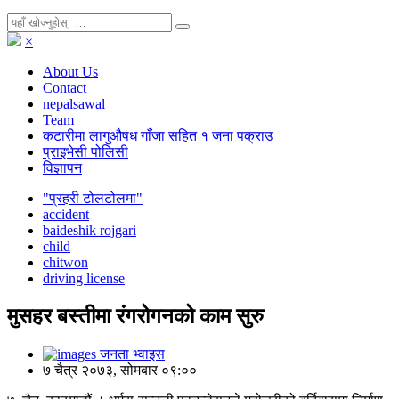
×
About Us
Contact
nepalsawal
Team
कटारीमा लागुऔषध गाँजा सहित १ जना पक्राउ
प्राइभेसी पोलिसी
विज्ञापन
"प्रहरी टोलटोलमा"
accident
baideshik rojgari
child
chitwon
driving license
मुसहर बस्तीमा रंगरोगनको काम सुरु
जनता भ्वाइस
७ चैत्र २०७३, सोमबार ०९:००