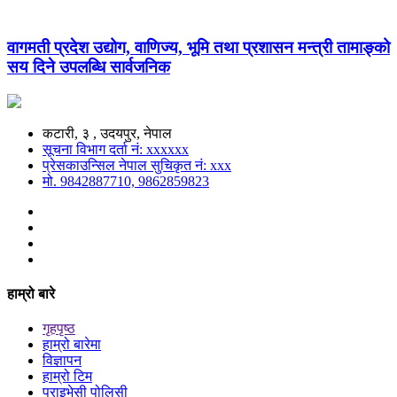
वागमती प्रदेश उद्योग, वाणिज्य, भूमि तथा प्रशासन मन्त्री तामाङ्को
सय दिने उपलब्धि सार्वजनिक
कटारी, ३ , उदयपुर, नेपाल
सूचना विभाग दर्ता नं: xxxxxx
प्रेसकाउन्सिल नेपाल सुचिकृत नं: xxx
मो. 9842887710, 9862859823
हाम्रो बारे
गृहपृष्ठ
हाम्रो बारेमा
विज्ञापन
हाम्रो टिम
प्राइभेसी पोलिसी