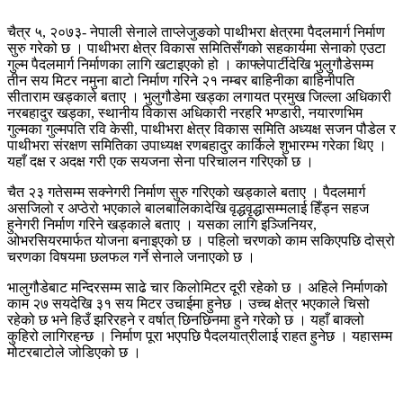
चैत्र ५, २०७३- नेपाली सेनाले ताप्लेजुङको पाथीभरा क्षेत्रमा पैदलमार्ग निर्माण
सुरु गरेको छ । पाथीभरा क्षेत्र विकास समितिसँगको सहकार्यमा सेनाको एउटा
गुल्म पैदलमार्ग निर्माणका लागि खटाइएको हो । काफ्लेपार्टीदेखि भुलुगौडेसम्म
तीन सय मिटर नमुना बाटो निर्माण गरिने २१ नम्बर बाहिनीका बाहिनीपति
सीताराम खड्काले बताए । भुलुगौडेमा खड्का लगायत प्रमुख जिल्ला अधिकारी
नरबहादुर खड्का, स्थानीय विकास अधिकारी नरहरि भण्डारी, नयारणभिम
गुल्मका गुल्मपति रवि केसी, पाथीभरा क्षेत्र विकास समिति अध्यक्ष सजन पौडेल र
पाथीभरा संरक्षण समितिका उपाध्यक्ष रणबहादुर कार्किले शुभारम्भ गरेका थिए ।
यहाँ दक्ष र अदक्ष गरी एक सयजना सेना परिचालन गरिएको छ ।
चैत २३ गतेसम्म सक्नेगरी निर्माण सुरु गरिएको खड्काले बताए । पैदलमार्ग
असजिलो र अप्ठेरो भएकाले बालबालिकादेखि वृद्धवृद्धासम्मलाई हिँड्न सहज
हुनेगरी निर्माण गरिने खड्काले बताए । यसका लागि इञ्जिनियर,
ओभरसियरमार्फत योजना बनाइएको छ । पहिलो चरणको काम सकिएपछि दोस्रो
चरणका विषयमा छलफल गर्ने सेनाले जनाएको छ ।
भालुगौडेबाट मन्दिरसम्म साढे चार किलोमिटर दूरी रहेको छ । अहिले निर्माणको
काम २७ सयदेखि ३१ सय मिटर उचाईमा हुनेछ । उच्च क्षेत्र भएकाले चिसो
रहेको छ भने हिउँ झरिरहने र वर्षात् छिनछिनमा हुने गरेको छ । यहाँ बाक्लो
कुहिरो लागिरहन्छ । निर्माण पूरा भएपछि पैदलयात्रीलाई राहत हुनेछ । यहासम्म
मोटरबाटोले जोडिएको छ ।