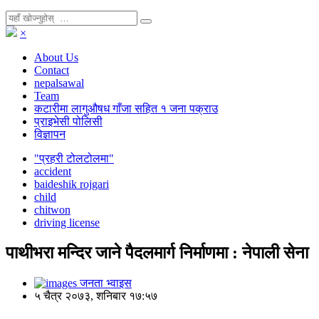
×
About Us
Contact
nepalsawal
Team
कटारीमा लागुऔषध गाँजा सहित १ जना पक्राउ
प्राइभेसी पोलिसी
विज्ञापन
"प्रहरी टोलटोलमा"
accident
baideshik rojgari
child
chitwon
driving license
पाथीभरा मन्दिर जाने पैदलमार्ग निर्माणमा : नेपाली सेना
जनता भ्वाइस
५ चैत्र २०७३, शनिबार १७:५७