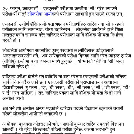
२० फागुन, काठमाडौं । एसएलसी परीक्षामा कम्तीमा ‘सी’ ग्रेड ल्याउने
परीक्षार्थी मात्रै
लोकसेवा आयोग
को परीक्षामा सहभागी हुन पाउने भएका छन् ।
एसएलसी उत्तीर्ण शैक्षिक योग्यता भएका परीक्षार्थीहरु खरिदार वा सो सरहको
परीक्षाका लागि सामान्यतः योग्य ठहरिन्छन् । लोकसेवा आयोगले हालै शिक्षा
मन्त्रालयसँग समन्वय गरेर खरिदार परीक्षाका लागि शैक्षिक योग्यता निर्धारण
गरेको हो ।
लोकसेवा आयोगका सहसचिव एवम् प्रवक्ता लक्ष्मीविलास कोइरालाले
अनलाइनखबरसँग भने, ‘अब खरिदारको परीक्षा दिनका लागि ग्रेड प्वाइन्ट एभरेज
(जीपीए) कम्तीमा २ वा २ भन्दा माथि हुनुपर्छ । यो भनेको ‘सी’ वा ‘सी’ भन्दा
माथिको ग्रेड हो ।’
राष्ट्रिय परीक्षा बोर्डले गत वर्षदेखि नौ वटा ग्रेडमा एसएलसी परीक्षाको नतिजा
सार्वजनिक गर्दै आएको छ । एसएलसी परीक्षाको प्राप्ताङ्कका आधारमा
विद्यार्थीहरुले ‘ए प्लस’, ‘ए’, ‘बी प्लस’, ‘बी’, ‘सी प्लस’, ‘सी’, ‘डी प्लस’, ‘डी’
र ‘ई’ ग्रेड पाउँछन् । तर, खरिदार पदका लागि शैक्षिक योग्यता के हो भन्ने
अन्योल थियो ।
अब भने त्यो अन्योल अन्त्य भएकोले खरिदार पदको विज्ञापन खुलाउने तयारी
गरेको लोकसेवा आयोगले जनाएको छ ।
आयोगका प्रवक्ता कोइरालाले भने, ‘आगामी बुधबार खरिदार पदको विज्ञापन
खोल्छौं । यो ग्रेड सिस्टमको पहिलो परीक्षा हुनेछ, जसमा सहभागी हुन