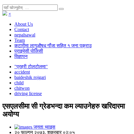
×
About Us
Contact
nepalsawal
Team
कटारीमा लागुऔषध गाँजा सहित १ जना पक्राउ
प्राइभेसी पोलिसी
विज्ञापन
"प्रहरी टोलटोलमा"
accident
baideshik rojgari
child
chitwon
driving license
एसएलसीमा सी ग्रेडभन्दा कम ल्याउनेहरु खरिदारमा
अयोग्य
जनता भ्वाइस
२० फाल्गुन २०७३, शुक्रबार ०२:०५