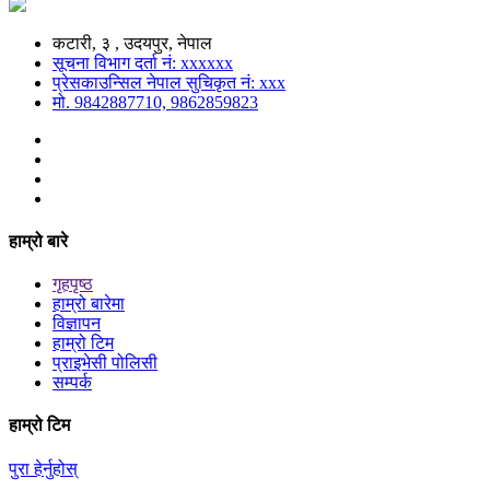
कटारी, ३ , उदयपुर, नेपाल
सूचना विभाग दर्ता नं: xxxxxx
प्रेसकाउन्सिल नेपाल सुचिकृत नं: xxx
मो. 9842887710, 9862859823
हाम्रो बारे
गृहपृष्ठ
हाम्रो बारेमा
विज्ञापन
हाम्रो टिम
प्राइभेसी पोलिसी
सम्पर्क
हाम्रो टिम
पुरा हेर्नुहोस्