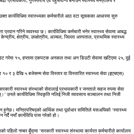
बढी प्रभावकारी, गुणस्तरीय एवं पहुँचयोग्य बनाउन स्वास्थ्य मन्त्रालय र
 उक्त कार्यविधिमा स्वास्थ्यका कर्मचारीले आठ वटा सूचकका आधारमा सुरु
्रदान गरिने व्यवस्था छ। कार्यविधिमा कर्मचारी भनेर स्वास्थ्य सेवामा आबद्ध
ेन्द्रीय, क्षेत्रीय, उपक्षेत्रीय, अञ्चल, जिल्ला अस्पताल, प्राथमिक स्वास्थ्य
अडिट गरेमा १५, हप्तामा एकपटक अनकल तथा अन डिउटी सेवामा खटिएमा २५, दुई
 १० र ३ देखि ५ बजेसम्म सेवा विस्तार वा विस्तारित स्वास्थ्य सेवा (इएचएस)
ए। ‘सरकारी स्वास्थ्य संस्थाको सेवालाई प्रभावकारी र जनताले सहज रुपमा सेवा
ेछन्।’ उनले कार्यविधिमा स्विकृति नलिई निजी व्यावसाय सञ्चालन तथा निजी
न हुनेछ। मन्त्रिपरिषद्को आर्थिक तथा पूर्वाधार समितिले यसअघिको ‘स्वास्थ्य
न गर्दै नयाँ कार्यविधि पास गरेको हो।
पहिलो नम्बर बुँदामा ‘सरकारी स्वास्थ्य संस्थामा कार्यरत कर्मचारीले कार्यालय