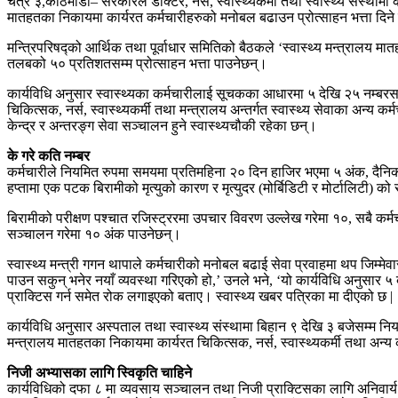
चैत्र ३,काठमाडौं– सरकारले डाक्टर, नर्स, स्वास्थ्यकर्मी तथा स्वास्थ्य संस्थाम
मातहतका निकायमा कार्यरत कर्मचारीहरुको मनोबल बढाउन प्रोत्साहन भत्ता दिने 
मन्त्रिपरिषद्को आर्थिक तथा पूर्वाधार समितिको बैठकले ‘स्वास्थ्य मन्त्रालय 
तलबको ५० प्रतिशतसम्म प्रोत्साहन भत्ता पाउनेछन्।
कार्यविधि अनुसार स्वास्थ्यका कर्मचारीलाई सूचकका आधारमा ५ देखि २५ नम्बरसम्म
चिकित्सक, नर्स, स्वास्थ्यकर्मी तथा मन्त्रालय अन्तर्गत स्वास्थ्य सेवाका अन्य कर
केन्द्र र अन्तरङ्ग सेवा सञ्चालन हुने स्वास्थ्यचौकी रहेका छन्।
के गरे कति नम्बर
कर्मचारीले नियमित रुपमा समयमा प्रतिमहिना २० दिन हाजिर भएमा ५ अंक, द
हप्तामा एक पटक बिरामीको मृत्युको कारण र मृत्युदर (मोर्बिडिटी र मोर्टालिटी) को
बिरामीको परीक्षण पश्चात रजिस्ट्ररमा उपचार विवरण उल्लेख गरेमा १०, सबै कर्मच
सञ्चालन गरेमा १० अंक पाउनेछन्।
स्वास्थ्य मन्त्री गगन थापाले कर्मचारीको मनोबल बढाई सेवा प्रवाहमा थप जिम्मेव
पाउन सकुन् भनेर नयाँ व्यवस्था गरिएको हो,’ उनले भने, ‘यो कार्यविधि अनुसार 
प्राक्टिस गर्न समेत रोक लगाइएको बताए। स्वास्थ्य खबर पत्रिका मा दीएको छ |
कार्यविधि अनुसार अस्पताल तथा स्वास्थ्य संस्थामा बिहान ९ देखि ३ बजेसम्म निय
मन्त्रालय मातहतका निकायमा कार्यरत चिकित्सक, नर्स, स्वास्थ्यकर्मी तथा अन्य कर्म
निजी अभ्यासका लागि स्विकृति चाहिने
कार्यविधिको दफा ८ मा व्यवसाय सञ्चालन तथा निजी प्राक्टिसका लागि अनिवार्य रु