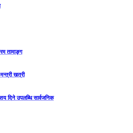
न
्रम तामाङ्ग
 मन्त्री खत्री
ो सय दिने उपलब्धि सार्वजनिक