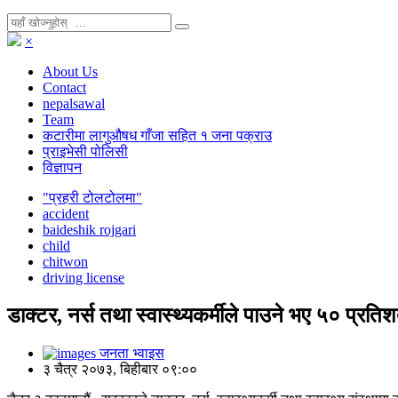
×
About Us
Contact
nepalsawal
Team
कटारीमा लागुऔषध गाँजा सहित १ जना पक्राउ
प्राइभेसी पोलिसी
विज्ञापन
"प्रहरी टोलटोलमा"
accident
baideshik rojgari
child
chitwon
driving license
डाक्टर, नर्स तथा स्वास्थ्यकर्मीले पाउने भए ५० प्रतिश
जनता भ्वाइस
३ चैत्र २०७३, बिहीबार ०९:००