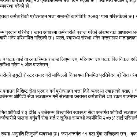
ा कार्यरत कर्मचारीलाई ५० प्रतिशतसम्म भत्ता दिने भएको छ । स्वास्थ्य सेवालाई अझ 
व्यवस्था गरेको हो।
मातहतका कर्मचारीको प्रोत्साहन भत्ता सम्बन्धी कार्यविधि २०७३’ पास गरिसकेको छ।
 प्रदान गरिनेछ। उक्त आधारमा कर्मचारीले प्राप्त गरेको अंकभारका आधारमा भत्ता प
्मचारी भनेर परिभाषित गरिएको छ। यस्तै, स्वास्थ्य संस्था भनेर मन्त्रालय माताहतका क
ैनिक २ पटक वार्ड वा आकस्मिक राउन्ड लिएमा २०, महिनामा २० पटक क्लिनिकल 
 समीक्षा गरेमा ५ अंक पाउनेछन्।
ारीको ड्युटी रोस्टर तयार गरी माथिल्लो निकायमा नियमित प्रतिवेदन प्रेसित गरेमा
ार बनाउन विशिष्ट सेवा प्रदान गर्न प्रोत्साहन भत्ता दिने व्यवस्था ल्याइएको बता
५ बजेसम्म ओपिडी सेवा सञ्चालन गर्ने संस्थामा कार्यरत कर्मचारीले थप रकम पाउन
मित ओपिडी र ३ देखि ५ बजेसम्म विस्तारित स्वास्थ्य सेवा अन्तर्गत ओपिडी सञ्चाल
चारीले पालना गर्नुपर्ने सेवा शर्त र सुविधा सम्बन्धी कार्यविधि २०७३’ लाई परिमार्ज
पमा अनुमति लिनुपर्ने व्यवस्था छ। जसअन्तर्गत ११ वटा बुँदा राखिएका छन्। दफाको 