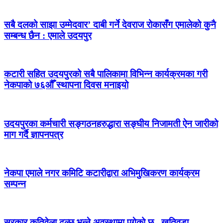
सबै दलको साझा उम्मेदवार’ दाबी गर्ने देवराज रोकासँग एमालेको कुनै
सम्बन्ध छैन : एमाले उदयपुर
कटारी सहित उदयपुरको सबै पालिकामा विभिन्न कार्यक्रमका गरी
नेकपाको ७६औँ स्थापना दिवस मनाइयो
उदयपुरका कर्मचारी सङ्गठनहरुद्धारा सङ्घीय निजामती ऐन जारीको
माग गर्दै ज्ञापनपत्र
नेकपा एमाले नगर कमिटि कटारीद्वारा अभिमुखिकरण कार्यक्रम
सम्पन्न
सरकार कतिवेला ढल्छ भन्ने अवस्थामा पुगेको छ , खतिवडा