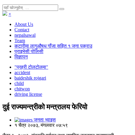
×
About Us
Contact
nepalsawal
Team
कटारीमा लागुऔषध गाँजा सहित १ जना पक्राउ
प्राइभेसी पोलिसी
विज्ञापन
"प्रहरी टोलटोलमा"
accident
baideshik rojgari
child
chitwon
driving license
दुई राज्यमन्त्रीको मन्त्रालय फेरियो
जनता भ्वाइस
१ चैत्र २०७३, मंगलवार ०७:५९