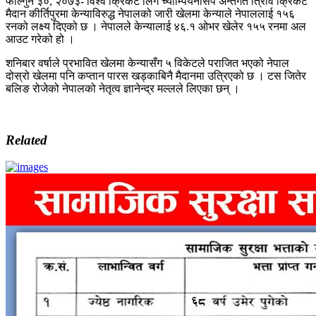
फाल्गुन ३०, २०७३- विश्व क्रिकेट लिग च्याम्पियनसिप अन्तर्गत त्रिवि क्रिकेट
मैदान कीर्तिपुरमा केन्याविरुद्ध नेपालको जारी खेलमा केन्याले नेपाललाई १५६
रनको लक्ष्य दिएको छ । नेपालले केन्यालाई ४६.१ ओभर खेलेर १५५ रनमा अल
आउट गरेको हो ।
शनिबार वर्षाले प्रभावित खेलमा केन्यासँग ५ विकेटले पराजित भएको नेपाल
दोस्रो खेलमा पनि कप्तान पारस खड्काबिनै मैदानमा उत्रिएको छ । टस जितेर
बलिङ रोजेको नेपालको नेतृत्व ज्ञानेन्द्र मल्लले लिएका छन् ।
Related