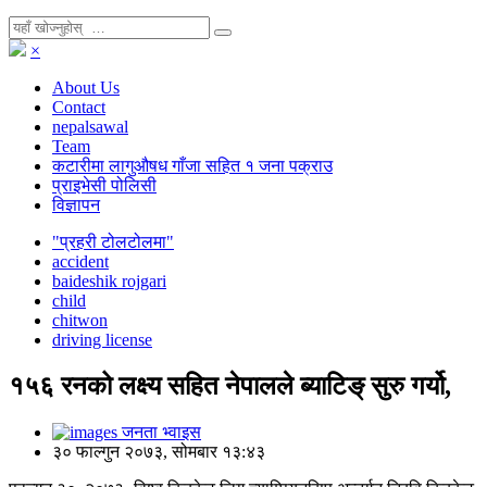
×
About Us
Contact
nepalsawal
Team
कटारीमा लागुऔषध गाँजा सहित १ जना पक्राउ
प्राइभेसी पोलिसी
विज्ञापन
"प्रहरी टोलटोलमा"
accident
baideshik rojgari
child
chitwon
driving license
१५६ रनको लक्ष्य सहित नेपालले ब्याटिङ् सुरु गर्यो,
जनता भ्वाइस
३० फाल्गुन २०७३, सोमबार १३:४३