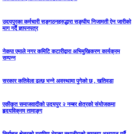
उदयपुरका कर्मचारी सङ्गठनहरुद्धारा सङ्घीय निजामती ऐन जारीको
माग गर्दै ज्ञापनपत्र
नेकपा एमाले नगर कमिटि कटारीद्वारा अभिमुखिकरण कार्यक्रम
सम्पन्न
सरकार कतिवेला ढल्छ भन्ने अवस्थामा पुगेको छ , खतिवडा
एकीकृत समाजवादीको उदयपुर २ नम्बर क्षेत्रको संयोजकमा
हृदयविक्रम तामाङ्ग
निर्वाचन क्षेत्रको ग्रामिण भेगका स्थानीयको समस्या अध्ययन गर्दै