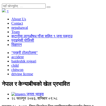
×
About Us
Contact
nepalsawal
Team
कटारीमा लागुऔषध गाँजा सहित १ जना पक्राउ
प्राइभेसी पोलिसी
विज्ञापन
"प्रहरी टोलटोलमा"
accident
baideshik rojgari
child
chitwon
driving license
नेपाल र केन्याबीचको खेल प्रभावित
जनता भ्वाइस
२८ फाल्गुन २०७३, शनिबार ०९:५८