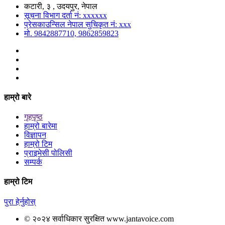
कटारी, ३ , उदयपुर, नेपाल
सूचना विभाग दर्ता नं: xxxxxx
प्रेसकाउन्सिल नेपाल सुचिकृत नं: xxx
मो. 9842887710, 9862859823
हाम्रो बारे
गृहपृष्ठ
हाम्रो बारेमा
विज्ञापन
हाम्रो टिम
प्राइभेसी पोलिसी
सम्पर्क
हाम्रो टिम
पुरा हेर्नुहोस्
© २०२४ सर्वाधिकार सुरक्षित www.jantavoice.com