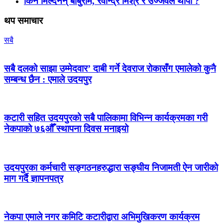
किन मिल्दैनन् बाबुराम, रवीन्द्र मिश्र र उज्जवल थापा ?
थप समाचार
सबै
सबै दलको साझा उम्मेदवार’ दाबी गर्ने देवराज रोकासँग एमालेको कुनै
सम्बन्ध छैन : एमाले उदयपुर
कटारी सहित उदयपुरको सबै पालिकामा विभिन्न कार्यक्रमका गरी
नेकपाको ७६औँ स्थापना दिवस मनाइयो
उदयपुरका कर्मचारी सङ्गठनहरुद्धारा सङ्घीय निजामती ऐन जारीको
माग गर्दै ज्ञापनपत्र
नेकपा एमाले नगर कमिटि कटारीद्वारा अभिमुखिकरण कार्यक्रम