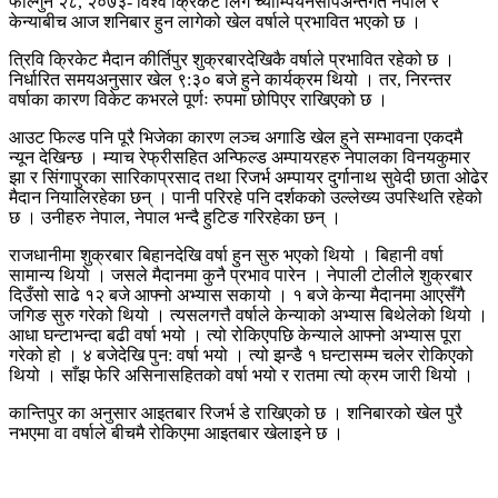
फाल्गुन २८, २०७३- विश्व क्रिकेट लिग च्याम्पियनसीपअन्तर्गत नेपाल र
केन्याबीच आज शनिबार हुन लागेको खेल वर्षाले प्रभावित भएको छ ।
त्रिवि क्रिकेट मैदान कीर्तिपुर शुक्रबारदेखिकै वर्षाले प्रभावित रहेको छ ।
निर्धारित समयअनुसार खेल ९:३० बजे हुने कार्यक्रम थियो । तर, निरन्तर
वर्षाका कारण विकेट कभरले पूर्णः रुपमा छोपिएर राखिएको छ ।
आउट फिल्ड पनि पूरै भिजेका कारण लञ्च अगाडि खेल हुने सम्भावना एकदमै
न्यून देखिन्छ । म्याच रेफ्रीसहित अन्फिल्ड अम्पायरहरु नेपालका विनयकुमार
झा र सिंगापुरका सारिकाप्रसाद तथा रिजर्भ अम्पायर दुर्गानाथ सुवेदी छाता ओढेर
मैदान नियालिरहेका छन् । पानी परिरहे पनि दर्शकको उल्लेख्य उपस्थिति रहेको
छ । उनीहरु नेपाल, नेपाल भन्दै हुटिङ गरिरहेका छन् ।
राजधानीमा शुक्रबार बिहानदेखि वर्षा हुन सुरु भएको थियो । बिहानी वर्षा
सामान्य थियो । जसले मैदानमा कुनै प्रभाव पारेन । नेपाली टोलीले शुक्रबार
दिउँसो साढे १२ बजे आफ्नो अभ्यास सकायो । १ बजे केन्या मैदानमा आएसँगै
जगिङ सुरु गरेको थियो । त्यसलगत्तै वर्षाले केन्याको अभ्यास बिथेलेको थियो ।
आधा घन्टाभन्दा बढी वर्षा भयो । त्यो रोकिएपछि केन्याले आफ्नो अभ्यास पूरा
गरेको हो । ४ बजेदेखि पुन: वर्षा भयो । त्यो झन्डै १ घन्टासम्म चलेर रोकिएको
थियो । साँझ फेरि असिनासहितको वर्षा भयो र रातमा त्यो क्रम जारी थियो ।
कान्तिपुर का अनुसार आइतबार रिजर्भ डे राखिएको छ । शनिबारको खेल पुरै
नभएमा वा वर्षाले बीचमै रोकिएमा आइतबार खेलाइने छ ।