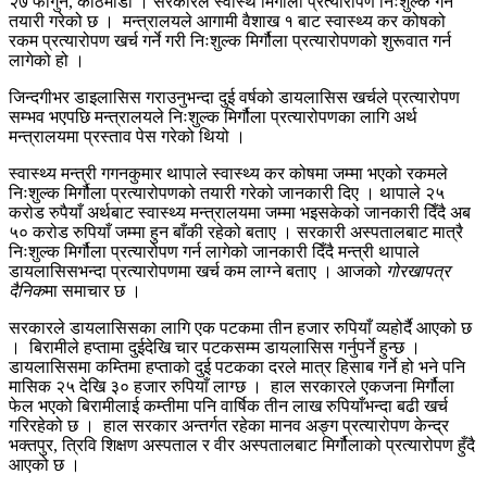
२७ फागुन, काठमाडौं । सरकारले स्वास्थ मिर्गौला प्रत्यारोपण निःशुल्क गर्ने
तयारी गरेको छ । मन्त्रालयले आगामी वैशाख १ बाट स्वास्थ्य कर कोषको
रकम प्रत्यारोपण खर्च गर्ने गरी निःशुल्क मिर्गौला प्रत्यारोपणको शुरूवात गर्न
लागेको हो ।
जिन्दगीभर डाइलासिस गराउनुभन्दा दुई वर्षको डायलासिस खर्चले प्रत्यारोपण
सम्भव भएपछि मन्त्रालयले निःशुल्क मिर्गौला प्रत्यारोपणका लागि अर्थ
मन्त्रालयमा प्रस्ताव पेस गरेको थियो ।
स्वास्थ्य मन्त्री गगनकुमार थापाले स्वास्थ्य कर कोषमा जम्मा भएको रकमले
निःशुल्क मिर्गौला प्रत्यारोपणको तयारी गरेको जानकारी दिए । थापाले २५
करोड रुपैयाँ अर्थबाट स्वास्थ्य मन्त्रालयमा जम्मा भइसकेको जानकारी दिँदै अब
५० करोड रुपियाँ जम्मा हुन बाँकी रहेको बताए । सरकारी अस्पतालबाट मात्रै
निःशुल्क मिर्गौला प्रत्यारोपण गर्न लागेको जानकारी दिँदै मन्त्री थापाले
डायलासिसभन्दा प्रत्यारोपणमा खर्च कम लाग्ने बताए । आजको
गोरखापत्र
दैनिक
मा समाचार छ ।
सरकारले डायलासिसका लागि एक पटकमा तीन हजार रुपियाँ व्यहोर्दै आएको छ
। बिरामीले हप्तामा दुईदेखि चार पटकसम्म डायलासिस गर्नुपर्ने हुन्छ ।
डायलासिसमा कम्तिमा हप्ताको दुई पटकका दरले मात्र हिसाब गर्ने हो भने पनि
मासिक २५ देखि ३० हजार रुपियाँ लाग्छ । हाल सरकारले एकजना मिर्गौला
फेल भएको बिरामीलाई कम्तीमा पनि वार्षिक तीन लाख रुपियाँभन्दा बढी खर्च
गरिरहेको छ । हाल सरकार अन्तर्गत रहेका मानव अङ्ग प्रत्यारोपण केन्द्र
भक्तपुर, त्रिवि शिक्षण अस्पताल र वीर अस्पतालबाट मिर्गौलाको प्रत्यारोपण हुँदै
आएको छ ।