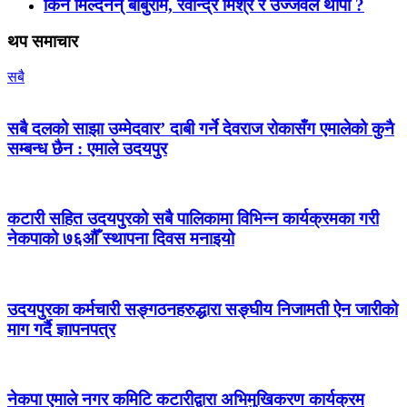
किन मिल्दैनन् बाबुराम, रवीन्द्र मिश्र र उज्जवल थापा ?
थप समाचार
सबै
सबै दलको साझा उम्मेदवार’ दाबी गर्ने देवराज रोकासँग एमालेको कुनै
सम्बन्ध छैन : एमाले उदयपुर
कटारी सहित उदयपुरको सबै पालिकामा विभिन्न कार्यक्रमका गरी
नेकपाको ७६औँ स्थापना दिवस मनाइयो
उदयपुरका कर्मचारी सङ्गठनहरुद्धारा सङ्घीय निजामती ऐन जारीको
माग गर्दै ज्ञापनपत्र
नेकपा एमाले नगर कमिटि कटारीद्वारा अभिमुखिकरण कार्यक्रम