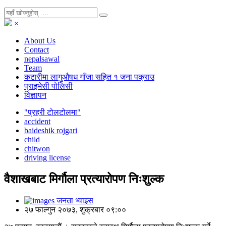
×
About Us
Contact
nepalsawal
Team
कटारीमा लागुऔषध गाँजा सहित १ जना पक्राउ
प्राइभेसी पोलिसी
विज्ञापन
"प्रहरी टोलटोलमा"
accident
baideshik rojgari
child
chitwon
driving license
वैशाखबाट मिर्गौला प्रत्यारोपण निःशुल्क
जनता भ्वाइस
२७ फाल्गुन २०७३, शुक्रबार ०९:००