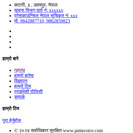
कटारी, ३ , उदयपुर, नेपाल
सूचना विभाग दर्ता नं: xxxxxx
प्रेसकाउन्सिल नेपाल सुचिकृत नं: xxx
मो. 9842887710, 9862859823
हाम्रो बारे
गृहपृष्ठ
हाम्रो बारेमा
विज्ञापन
हाम्रो टिम
प्राइभेसी पोलिसी
सम्पर्क
हाम्रो टिम
पुरा हेर्नुहोस्
© २०२४ सर्वाधिकार सुरक्षित www.jantavoice.com