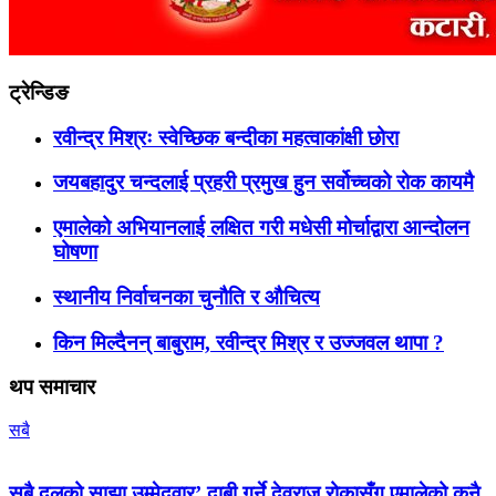
ट्रेन्डिङ
रवीन्द्र मिश्रः स्वेच्छिक बन्दीका महत्वाकांक्षी छोरा
जयबहादुर चन्दलाई प्रहरी प्रमुख हुन सर्वोच्चको रोक कायमै
एमालेको अभियानलाई लक्षित गरी मधेसी मोर्चाद्वारा आन्दोलन
घोषणा
स्थानीय निर्वाचनका चुनौति र औचित्य
किन मिल्दैनन् बाबुराम, रवीन्द्र मिश्र र उज्जवल थापा ?
थप समाचार
सबै
सबै दलको साझा उम्मेदवार’ दाबी गर्ने देवराज रोकासँग एमालेको कुनै