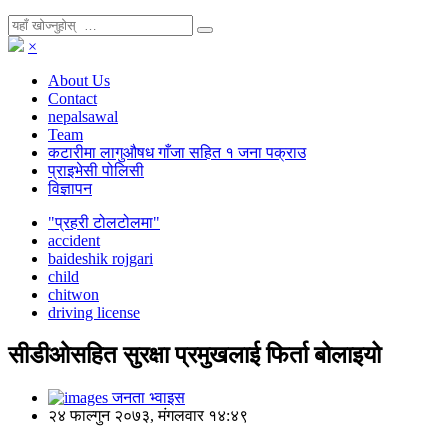
×
About Us
Contact
nepalsawal
Team
कटारीमा लागुऔषध गाँजा सहित १ जना पक्राउ
प्राइभेसी पोलिसी
विज्ञापन
"प्रहरी टोलटोलमा"
accident
baideshik rojgari
child
chitwon
driving license
सीडीओसहित सुरक्षा प्रमुखलाई फिर्ता बोलाइयो
जनता भ्वाइस
२४ फाल्गुन २०७३, मंगलवार १४:४९