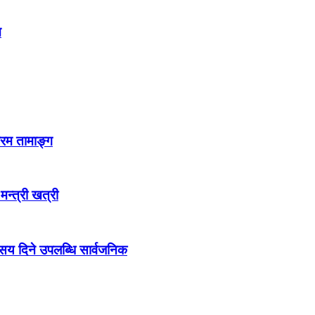
न
्रम तामाङ्ग
 मन्त्री खत्री
ो सय दिने उपलब्धि सार्वजनिक