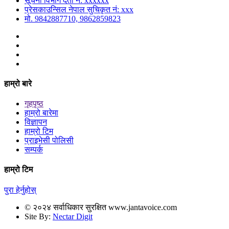
सूचना विभाग दर्ता नं: xxxxxx
प्रेसकाउन्सिल नेपाल सुचिकृत नं: xxx
मो. 9842887710, 9862859823
हाम्रो बारे
गृहपृष्ठ
हाम्रो बारेमा
विज्ञापन
हाम्रो टिम
प्राइभेसी पोलिसी
सम्पर्क
हाम्रो टिम
पुरा हेर्नुहोस्
© २०२४ सर्वाधिकार सुरक्षित www.jantavoice.com
Site By:
Nectar Digit