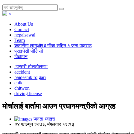
×
About Us
Contact
nepalsawal
Team
कटारीमा लागुऔषध गाँजा सहित १ जना पक्राउ
प्राइभेसी पोलिसी
विज्ञापन
"प्रहरी टोलटोलमा"
accident
baideshik rojgari
child
chitwon
driving license
मोर्चालाई बार्तामा आउन प्रधानमन्त्रीको आग्रह
जनता भ्वाइस
२४ फाल्गुन २०७३, मंगलवार १२:१३