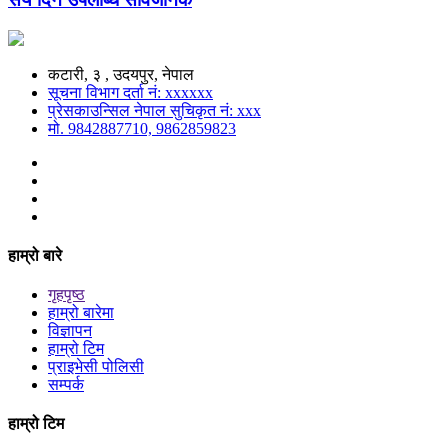
कटारी, ३ , उदयपुर, नेपाल
सूचना विभाग दर्ता नं: xxxxxx
प्रेसकाउन्सिल नेपाल सुचिकृत नं: xxx
मो. 9842887710, 9862859823
हाम्रो बारे
गृहपृष्ठ
हाम्रो बारेमा
विज्ञापन
हाम्रो टिम
प्राइभेसी पोलिसी
सम्पर्क
हाम्रो टिम