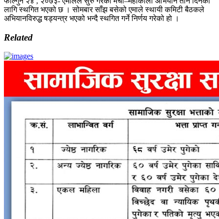
फाल्गुन २४ , २०७३- एमालेले सुरु गरेको मेची–महाकाली अभियान तीन दिनका
लागि स्थगित भएको छ । सोमबार साँझ बसेको एमाले स्थायी कमिटी बैठकले
अभियानविरुद्ध षड्यन्त्र भएको भन्दै स्थगित गर्ने निर्णय गरेको हो ।
Related