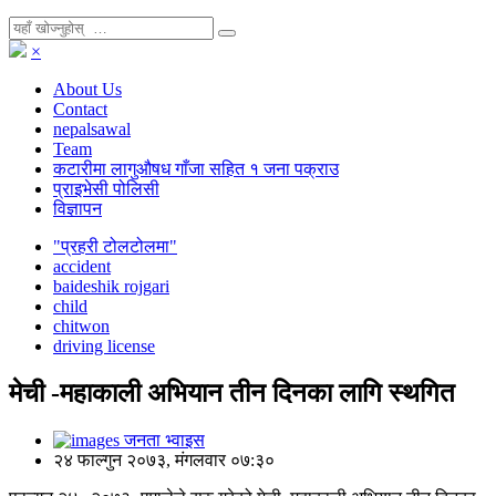
×
About Us
Contact
nepalsawal
Team
कटारीमा लागुऔषध गाँजा सहित १ जना पक्राउ
प्राइभेसी पोलिसी
विज्ञापन
"प्रहरी टोलटोलमा"
accident
baideshik rojgari
child
chitwon
driving license
मेची -महाकाली अभियान तीन दिनका लागि स्थगित
जनता भ्वाइस
२४ फाल्गुन २०७३, मंगलवार ०७:३०