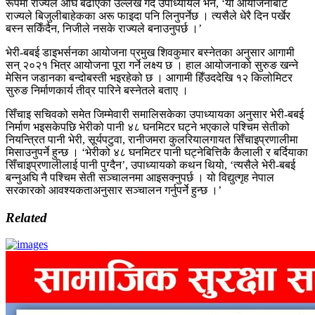
रूपमा राज्यले अघि बढाएको उल्लेख गर्दै उपाध्यायले भने, ‘यो आयोजनाबाट
राज्यले बिजुलीबाहेकका अरू फाइदा पनि लिनुपर्नेछ । त्यसैले धेरै दिन पर्खेर
बस्न सकिँदैन, निजीले नसके राज्यले बनाउनुपर्छ ।’
भेरी-बबई डाइभर्सनका आयोजना प्रमुख शिवकुमार बस्नेतका अनुसार आगामी
सन् २०२१ भित्र आयोजना पूरा गर्ने लक्ष्य छ । हाल आयोजनाको सुरुङ खन्ने
मेसिन जडानका बन्दोबस्ती भइरहेको छ । आगामी हिँउददेखि १२ किलोमिटर
सुरुङ निर्माणकार्य तीव्र पारिने बस्नेतले बताए ।
सिँचाइ सचिवको समेत जिम्मेवारी समालिसकेका उपाध्यायका अनुसार भेरी-बबई
निर्माण भइसकेपछि भेरीको पानी ४८ घनमिटर घट्ने भएकाले पश्चिम सेतीको
नियन्त्रित पानी भेरी, सूर्यपटुवा, रानीजमरा कुलरियालगायत सिँचाइप्रणालीमा
मिसाउनुपर्ने हुन्छ । ‘भेरीको ४८ घनमिटर पानी घट्नेबित्तिकै कैलाली र बर्दियाका
सिँचाइप्रणालीलाई पानी पुग्दैन’, उपाध्यायको कथन थियो, ‘त्यसैले भेरी-बबई
बन्नुअघि नै पश्चिम सेती सञ्चालनमा आइसक्नुपर्छ । यो विद्युत्गृह नेपाल
सरकारको आवश्यकताअनुसार सञ्चालन गर्नुपर्ने हुन्छ ।’
Related