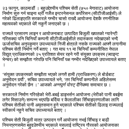
२३ फागुन, काठमाडौं । बहुउद्देश्यीय पश्चिम सेती (७५० मेगावाट) आयोजना
निर्माण सुरु गर्न चाइना थ्री गर्जेज इन्टरनेसनल कर्पोरेसन (सीटीजीआईसी) ले
गरेको ढिलाइप्रति सरकारले गम्भीर चासो राख्दै आयोजना देशकै रणनीतिक
महत्ववको भएकाले धेरै नकुर्ने जनाएको छ ।
राज्यले प्रसारण लाइन र आयोजनाबाट उत्पादित बिजुली खपतको ग्यारेन्टी
गरिसक्दा पनि चिनियाँ कम्पनी सीटीजीआईसीले तदारुकता नदेखाएको भन्दै
ऊर्जासचिव अनुपकुमार उपाध्यायले निजी क्षेत्रले नसके राज्यको आफ्नै लगानीमा
पश्चिम सेती निर्माण गर्ने बताए । गत माघ ११ मा चिनियाँ कम्पनीसित नेपाल
विद्युत् प्राधिकरणको २५ प्रतिशत सेयर रहने गरी संयुक्त उपक्रम (ज्वाइन्ट
भेन्चर) को सम्झौता गरेपछि पनि चिनियाँ पक्ष गम्भीर नदेखिएको उपाध्यायले बताए
।
‘संयुक्त उपक्रमको सम्झौता भएको लगत्तै हामी (प्राधिकरण) ले बोर्डबाट
अनुमोदन गर्‍यौं’, सचिव उपाध्यायले भने, ‘तर चिनियाँ कम्पनीले अहिलेसम्म
अनुमोदन गरेको छैन ।’ आजको
अन्नपूर्ण पोस्ट् दैनिक
मा समाचार छ ।
सरकारले निर्माण गरिरहेको भेरी-बबई डाइभर्सन आयोजना (भेरीको पानी बबईमा
लगेर मिसाउने) सम्पन्न भएपछि बर्दिया र कैलालीका सिँचाइप्रणालीका लागि
पश्चिम सेतीको पानी अमृतसमान हुने भएकाले पश्चिम सेतीको ढिलाइ राज्यलाई
स्वीकार्य नहुने सचिव उपाध्यायले बताए ।
पश्चिम सेती बिजुली मात्र उत्पादन गर्ने आयोजना नभई सिँचाइ र बाढी
नियन्त्रणसमेत बहुद्दउेश्यीय भएकाले यसलाई राष्ट्रिय गौरवको आयोजनाका