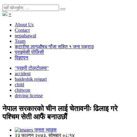
×
About Us
Contact
nepalsawal
Team
कटारीमा लागुऔषध गाँजा सहित १ जना पक्राउ
प्राइभेसी पोलिसी
विज्ञापन
"प्रहरी टोलटोलमा"
accident
baideshik rojgari
child
chitwon
driving license
नेपाल सरकारको चीन लाई चेतावनीः ढिलाइ गरे
पश्चिम सेती आफैं बनाउछौं
जनता भ्वाइस
२३ फाल्गुन २०७३, सोमबार ०८:१४