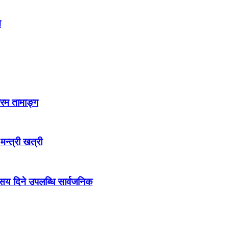
न
्रम तामाङ्ग
 मन्त्री खत्री
ो सय दिने उपलब्धि सार्वजनिक