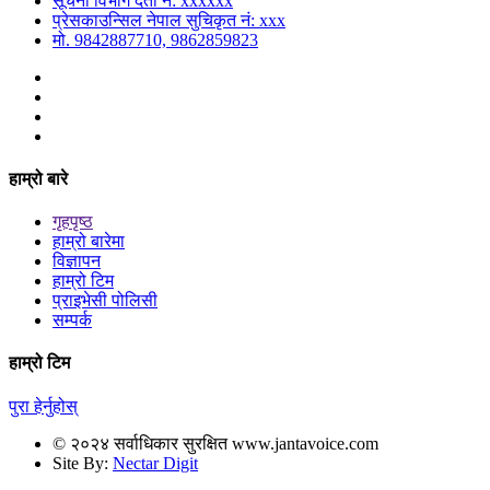
सूचना विभाग दर्ता नं: xxxxxx
प्रेसकाउन्सिल नेपाल सुचिकृत नं: xxx
मो. 9842887710, 9862859823
हाम्रो बारे
गृहपृष्ठ
हाम्रो बारेमा
विज्ञापन
हाम्रो टिम
प्राइभेसी पोलिसी
सम्पर्क
हाम्रो टिम
पुरा हेर्नुहोस्
© २०२४ सर्वाधिकार सुरक्षित www.jantavoice.com
Site By:
Nectar Digit