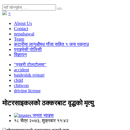
×
About Us
Contact
nepalsawal
Team
कटारीमा लागुऔषध गाँजा सहित १ जना पक्राउ
प्राइभेसी पोलिसी
विज्ञापन
"प्रहरी टोलटोलमा"
accident
baideshik rojgari
child
chitwon
driving license
मोटरसाइकलको ठक्करबाट वृद्धको मृत्यु
जनता भ्वाइस
१८ चैत्र २०७३, शुक्रबार ११:४२