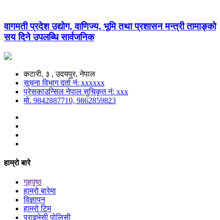
वागमती प्रदेश उद्योग, वाणिज्य, भूमि तथा प्रशासन मन्त्री तामाङ्को
सय दिने उपलब्धि सार्वजनिक
कटारी, ३ , उदयपुर, नेपाल
सूचना विभाग दर्ता नं: xxxxxx
प्रेसकाउन्सिल नेपाल सुचिकृत नं: xxx
मो. 9842887710, 9862859823
हाम्रो बारे
गृहपृष्ठ
हाम्रो बारेमा
विज्ञापन
हाम्रो टिम
प्राइभेसी पोलिसी