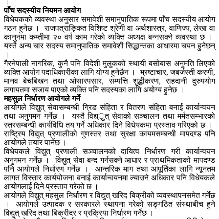
।
पाँच सदस्यीय नियमन आयोग
विधेयकको व्यवस्था अनुसार समावेशी समानुपातिक रूपमा पाँच सदस्यीय आयोग
गठन हुनेछ । राजपत्राङ्कित विशिष्ट श्रेणी वा अर्थशास्त्र, वाणिज्य, लेखा वा
कानुनमा कम्तीमा २० वर्ष काम गरेको व्यक्ति अध्यक्ष बन्नसक्ने व्यवस्था छ ।
यस्तै अन्य चार सदस्य समानुपातिक समावेशी सिद्धान्तका आधारमा चयन हुनेछन्
।
गैरनेपाली नागरिक, कुनै पनि विदेशी मुलुकको स्थायी बसोबास अनुमति लिएको
व्यक्ति आयोग पदाधिकारीका लागि योग्य हुनेछैन । भ्रष्टाचार, जबर्जस्ती करणी,
मानव बेचबिखन तथा ओसारपसार, सम्पत्ति शुद्धीकरण, राहदानी दुरुपयोग
लगायतमा सजाय पाएको व्यक्ति पनि सदस्यका लागि अयोग्य हुनेछ ।
महसुल निर्धारण आयोगले गर्ने
आयोगले विद्युत् सेवासम्बन्धी ग्रिड संहिता र वितरण संहिता बनाई कार्यान्वयन
तथा अनुगमन गर्नेछ । यस्तै विद्य्ुत् सेवाको सञ्चालन तथा मर्मतसम्भारको
स्तरसम्बन्धी कार्यविधि तय गर्ने अधिकार दिने विधेयकमा प्रस्ताव गरिएको छ ।
राष्ट्रिय विद्युत् प्रणालीको गुणस्तर तथा सुरक्षा कायमसम्बन्धी मापदण्ड पनि
आयोगले तयार पार्नेछ ।
विधेयकले विद्युत् प्रणाली सञ्चालनको दायित्व निर्धारण गरी कार्यान्वयन
अनुगमन गर्नेछ । विद्युत् सेवा बन्द गर्नसक्ने आधार र प्राथमिकताको मापदण्ड
पनि आयोगले निर्धारण गर्नेछ । आन्तरिक माग तथा आपूर्तिका लागि न्यूनतम
लागत विस्तार कार्ययोजना बनाई कार्यान्वयनमा ल्याउने अधिकार पनि विधेयकले
आयोगलाई दिने प्रस्ताव गरेको छ ।
आयोगले विद्युत् महसुल निर्धारण र विद्युत् खरिद बिक्रीको व्यवस्थापनसमेत गर्नेछ
। आयोगले उत्पादक र सरकारले स्थापना गरेको सङ्गठित संस्थाबीच हुने
विद्युत् खरिद तथा बिक्रीदर र प्रक्रिया निर्धारण गर्नेछ ।