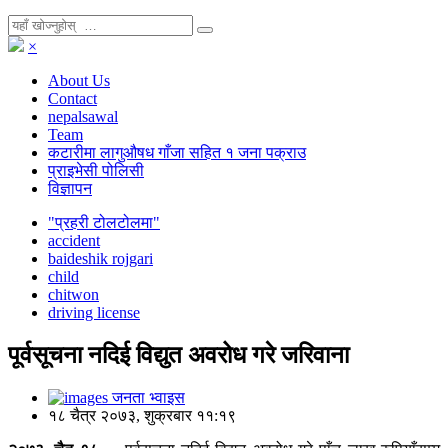
×
About Us
Contact
nepalsawal
Team
कटारीमा लागुऔषध गाँजा सहित १ जना पक्राउ
प्राइभेसी पोलिसी
विज्ञापन
"प्रहरी टोलटोलमा"
accident
baideshik rojgari
child
chitwon
driving license
पूर्वसूचना नदिई विद्युत अवरोध गरे जरिवाना
जनता भ्वाइस
१८ चैत्र २०७३, शुक्रबार ११:१९