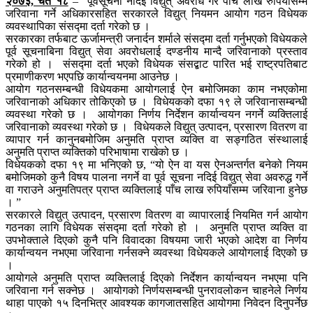
२०७३, चैत १८
– पूर्वसूचना नदिई विद्युत् अवरोध गरे पाँच लाख रुपियाँसम्म
जरिवाना गर्ने अधिकारसहित सरकारले विद्युत् नियमन आयोग गठन विधेयक
व्यवस्थापिका संसद्मा दर्ता गरेको छ ।
सरकारका तर्फबाट ऊर्जामन्त्री जनार्दन शर्माले संसद्मा दर्ता गर्नुभएको विधेयकले
पूर्व सूचनाबिना विद्युत् सेवा अवरोधलाई दण्डनीय मान्दै जरिवानाको प्रस्ताव
गरेको हो । संसद्मा दर्ता भएको विधेयक संसद्बाट पारित भई राष्ट्रपतिबाट
प्रमाणीकरण भएपछि कार्यान्वयनमा आउनेछ ।
आयोग गठनसम्बन्धी विधेयकमा आयोगलाई ऐन बमोजिमका काम नभएकोमा
जरिवानाको अधिकार तोकिएको छ । विधेयकको दफा १९ ले जरिवानासम्बन्धी
व्यवस्था गरेको छ । आयोगका निर्णय निर्देशन कार्यान्वयन नगर्ने व्यक्तिलाई
जरिवानाको व्यवस्था गरेको छ । विधेयकले विद्युत् उत्पादन, प्रसारण वितरण वा
व्यापार गर्न कानुनबमोजिम अनुमति प्राप्त व्यक्ति वा सङ्गठित संस्थालाई
अनुमति प्राप्त व्यक्तिको परिभाषामा राखेको छ ।
विधेयकको दफा १९ मा भनिएको छ, “यो ऐन वा यस ऐनअन्तर्गत बनेको नियम
बमोजिमको कुनै विषय पालना नगर्ने वा पूर्व सूचना नदिई विद्युत् सेवा अवरुद्ध गर्ने
वा गराउने अनुमतिपत्र प्राप्त व्यक्तिलाई पाँच लाख रुपियाँसम्म जरिवाना हुनेछ
। ”
सरकारले विद्युत् उत्पादन, प्रसारण वितरण वा व्यापारलाई नियमित गर्न आयोग
गठनका लागि विधेयक संसद्मा दर्ता गरेको हो । अनुमति प्राप्त व्यक्ति वा
उपभोक्ताले दिएको कुनै पनि विवादका विषयमा जारी भएको आदेश वा निर्णय
कार्यान्वयन नभएमा जरिवाना गर्नसक्ने व्यवस्था विधेयकले आयोगलाई दिएको छ
।
आयोगले अनुमति प्राप्त व्यक्तिलाई दिएको निर्देशन कार्यान्वयन नभएमा पनि
जरिवाना गर्न सक्नेछ । आयोगको निर्णयसम्बन्धी पुनरावलोकन चाहनेले निर्णय
थाहा पाएको १५ दिनभित्र आवश्यक कागजातसहित आयोगमा निवेदन दिनुपर्नेछ