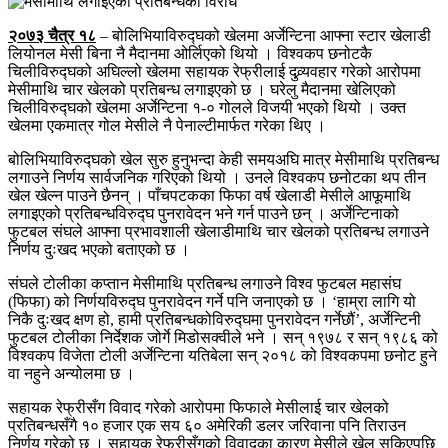
२०७३ चैत्र १८
– बोलिभियाविरुद्घको खेलमा अर्जेन्टिना आफ्ना स्टार खेलाडी
लियोनल मेसी बिना नै मैदानमा ओर्लिएको थियो । विश्वकप छनोटकै
चिलीविरुद्घको अघिल्लो खेलमा सहायक रेफ्रीलाई दुव्र्यवहार गरेको आरोपमा
मेसीमाथि चार खेलको प्रतिबन्ध लगाइएको छ । घरेलु मैदानमा खेलिएको
चिलीविरुद्घको खेलमा अर्जेन्टिना १-० गोलले विजयी भएको थियो । उक्त
खेलमा एकमात्र गोल मेसीले नै पेनाल्टीमार्फत गरेका थिए ।
बोलिभियाविरुद्घको खेल सुरु हुनुभन्दा केही समयअघि मात्र मेसीमाथि प्रतिबन्ध
लगाउने निर्णय सार्वजनिक गरिएको थियो । उनले विश्वकप छनोटका थप तीन
खेल खेल्न पाउने छैनन् । पाँचपटकका फिफा वर्ष खेलाडी मेसीले आफूमाथि
लगाइएको प्रतिबन्धविरुद्घ पुनरावेदन भने गर्न पाउने छन् । अर्जेन्टिनाको
फुटबल संघले आफ्ना प्रभावशाली खेलाडीमाथि चार खेलको प्रतिबन्ध लगाउने
निर्णय दुःखद भएको बताएको छ ।
संघले टोलीका कप्तान मेसीमाथि प्रतिबन्ध लगाउने विश्व फुटबल महासंघ
(फिफा) को निर्णयविरुद्घ पुनरावेदन गर्ने पनि जनाएको छ । ‘हाम्रा लागि यो
निकै दुःखद क्षण हो, हामी प्रतिबन्धकोविरुद्घमा पुनरावेदन गर्नेछौं’, अर्जेन्टिनी
फुटबल टोलीका निर्देशक जोर्गे मिडोसक्वीले भने । सन् १९७८ र सन् १९८६ को
विश्वकप विजेता टोली अर्जेन्टिना यतिबेला सन् २०१८ को विश्वकपमा छनोट हुने
वा नहुने अन्योलमा छ ।
सहायक रेफ्रीसँग विवाद गरेको आरोपमा फिफाले मेसीलाई चार खेलको
प्रतिबन्धसँगै १० हजार एक सय ६० अमेरिकी डलर जरिवाना पनि तिराउन
निर्णय गरेको छ । सहायक रेफ्रीसँगको विवादका कारण मेसीले खेल सकिएपछि