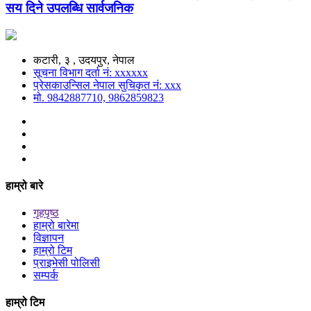
सय दिने उपलब्धि सार्वजनिक
कटारी, ३ , उदयपुर, नेपाल
सूचना विभाग दर्ता नं: xxxxxx
प्रेसकाउन्सिल नेपाल सुचिकृत नं: xxx
मो. 9842887710, 9862859823
हाम्रो बारे
गृहपृष्ठ
हाम्रो बारेमा
विज्ञापन
हाम्रो टिम
प्राइभेसी पोलिसी
सम्पर्क
हाम्रो टिम