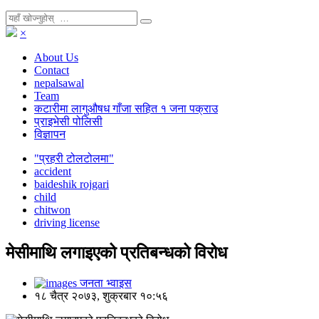
×
About Us
Contact
nepalsawal
Team
कटारीमा लागुऔषध गाँजा सहित १ जना पक्राउ
प्राइभेसी पोलिसी
विज्ञापन
"प्रहरी टोलटोलमा"
accident
baideshik rojgari
child
chitwon
driving license
मेसीमाथि लगाइएको प्रतिबन्धको विरोध
जनता भ्वाइस
१८ चैत्र २०७३, शुक्रबार १०:५६