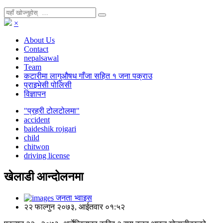
×
About Us
Contact
nepalsawal
Team
कटारीमा लागुऔषध गाँजा सहित १ जना पक्राउ
प्राइभेसी पोलिसी
विज्ञापन
"प्रहरी टोलटोलमा"
accident
baideshik rojgari
child
chitwon
driving license
खेलाडी आन्दोलनमा
जनता भ्वाइस
२२ फाल्गुन २०७३, आईतवार ०१:५२