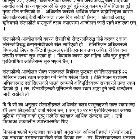
फाल्गुन २२ , २०७३- अर्जेन्टिनाका करिब २ सय क्लब आवद्ध खेलाडीहरुको
आन्दोलनको कारण शुक्रबारदेखि सुरु हुने दुई घरेलु क्लब प्रतियोगिताका दुई
मुख्य खेल सारिएको छ । अधिकांश क्लबले आर्थिक संकट व्यहोरिरहेका कारण
खेलाडीहरुलाई केही महिनायता तलब दिन सकेको छैनन् । खेलाडी आवद्ध
यूनियनले खेलाडीले पाउनुपर्ने तलब नपाएसम्म आन्दोलन जारी रहने बताएका छन्
।
खेलाडीको आन्दोलनको कारण रोसारियो सेन्ट्रलविरुद्ध गोडे क्रुज र सान
लोरेन्जोविरुद्ध बेल्ग्रानोबीचको खेल सारिएको हो । टेलिभिजन अधिकारको
बिषयलाई लिएर अर्जेन्टिनी फुटबल एसोसिएसनका उच्च अधिकारी विवादमा
परेपछि समस्या सुरु भएको हो । विवादकै कारण एक महिना अघि सुरु हुनुपर्ने
प्रतियोगिता अहिलेसम्म सुरु भएको छैन् ।
खेलाडीको आन्दोलन रोक्न सरकारले बिहीबार फुटबल एसोसिएसनलाई २२
मिलियन डलर रकम सहयोग गर्ने निर्णय गरेको थियो । टेलिभिजन प्रशारण
अधिकारबाट एसोसिएसनले पाउने रकमको क्षतिपूर्तिस्वरुप सरकारले उक्त रकम
दिएको हो । तर, खेलाडीहरुको यूनियनले उक्त रकम अपूग हुने भन्दै आन्दोलन
जारी राखेको हो ।
बि बि सी का अनुसार खेलाडीहरुले अधिकांश क्लब प्रमुखहरुले उक्त रकमभन्दा
धेरै ऋण लिइसकेको दाबी गरेका छन् । सन् २०१४ मा एसोसिएसनका अध्यक्ष
जुलियो ग्रोन्डोनाको मृत्यु भएदेखि क्लबहरु आर्थिक संकटमा छन् । उनी
फिफाका तत्कालीन उपाध्यक्षसमेत थिए ।
फिफामा भएको भ्रष्टाचार काण्डबारे अनुसन्धान अधिकारीहरुले ग्रोन्डोनालाई
एक नम्बरका षड्यन्त्रकारीको संज्ञा दिएका छन् । तर, विश्लेषकहरुका अनुसार