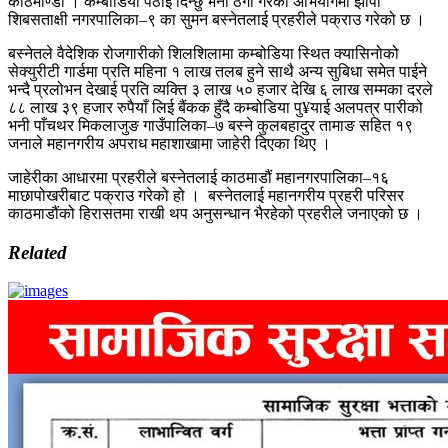
काठमाण्डौ । कम्बोडिया पठाई दिन्छु भनी ठगी गरेको अभियोगमा झापा
शिबसताक्षी नगरपालिका–९ का सुमन बस्नेतलाई प्रहरीले पक्राउ गरेको छ ।
बस्नेतले वैदेशिक रोजगारीको शिलशिलामा कम्बोडिया स्थित क्यासिनोको
सेक्युरीटी गार्डमा प्रति महिना १ लाख तलब हुने साथै अन्य सुबिधा समेत पाईने
भन्दै प्रलोभन देखाई प्रति व्यक्ति ३ लाख ५० हजार देखि ६ लाख सम्मका दरले
८८ लाख ३९ हजार रुपैयाँ लिई बैंकक हुँदै कम्बोडिया पु¥याई अलपत्र पारीको
भनी पाँचथर मिकलाजुङ गाउँपालिका–७ बस्ने कुलबहादुर तामाङ सहित १९
जनाले महानगरीय अपराध महाशाखामा जाहेरी दिएका थिए ।
जाहेरीका आधारमा प्रहरीले बस्नेतलाई काठमाडौं महानगरपालिका–१६
माछापोखरीबाट पक्राउ गरेको हो । बस्नेतलाई महानगरीय प्रहरी परिसर
काठमाडौंको हिरासतमा राखी थप अनुसन्धान भैरहेको प्रहरीले जनाएको छ ।
Related