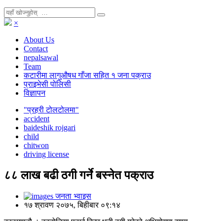
×
About Us
Contact
nepalsawal
Team
कटारीमा लागुऔषध गाँजा सहित १ जना पक्राउ
प्राइभेसी पोलिसी
विज्ञापन
"प्रहरी टोलटोलमा"
accident
baideshik rojgari
child
chitwon
driving license
८८ लाख बढी ठगी गर्ने बस्नेत पक्राउ
जनता भ्वाइस
१७ श्रावण २०७५, बिहीबार ०९:१४