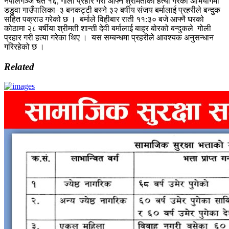
नेपालगंञ्ज चैत १६, गोली प्रहार गरी आफ्नै श्रीमतीको हत्या गरेको अभियोगमा
डडुवा गाउँपालिका–३ बनकट्टी बस्ने ३२ बर्षीय संजय बर्मालाई प्रहरीले बन्दुक
सहित पक्राउ गरेको छ । बर्माले विहीबार राती ११:३० बजे आफ्नै घरको
कोठामा २८ बर्षीया श्रीमती शान्ती देवी बर्मालाई बाह्र बोरको बन्दुकले गोली
प्रहार गरी हत्या गरेका थिए । यस सम्बन्धमा प्रहरीले आवश्यक अनुसन्धान
गरिरहेको छ ।
Related