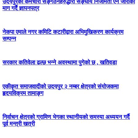
उदयपुरका कर्मचारी सङ्गठनहरुद्धारा सङ्घीय निजामती ऐन जारीको
माग गर्दै ज्ञापनपत्र
नेकपा एमाले नगर कमिटि कटारीद्वारा अभिमुखिकरण कार्यक्रम
सम्पन्न
सरकार कतिवेला ढल्छ भन्ने अवस्थामा पुगेको छ , खतिवडा
एकीकृत समाजवादीको उदयपुर २ नम्बर क्षेत्रको संयोजकमा
हृदयविक्रम तामाङ्ग
निर्वाचन क्षेत्रको ग्रामिण भेगका स्थानीयको समस्या अध्ययन गर्दै
पूर्व मन्त्री खत्री