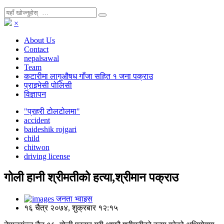
×
About Us
Contact
nepalsawal
Team
कटारीमा लागुऔषध गाँजा सहित १ जना पक्राउ
प्राइभेसी पोलिसी
विज्ञापन
"प्रहरी टोलटोलमा"
accident
baideshik rojgari
child
chitwon
driving license
गोली हानी श्रीमतीको हत्या,श्रीमान पक्राउ
जनता भ्वाइस
१६ चैत्र २०७४, शुक्रबार १२:१५