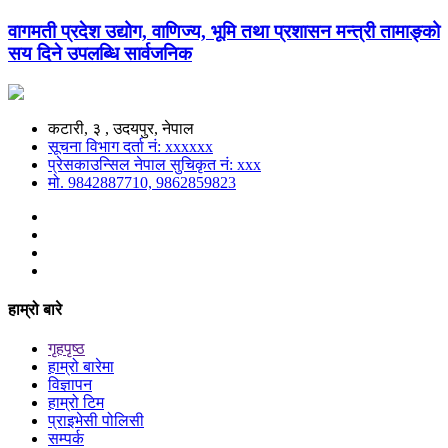
वागमती प्रदेश उद्योग, वाणिज्य, भूमि तथा प्रशासन मन्त्री तामाङ्को
सय दिने उपलब्धि सार्वजनिक
कटारी, ३ , उदयपुर, नेपाल
सूचना विभाग दर्ता नं: xxxxxx
प्रेसकाउन्सिल नेपाल सुचिकृत नं: xxx
मो. 9842887710, 9862859823
हाम्रो बारे
गृहपृष्ठ
हाम्रो बारेमा
विज्ञापन
हाम्रो टिम
प्राइभेसी पोलिसी
सम्पर्क