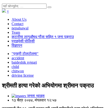
×
About Us
Contact
nepalsawal
Team
कटारीमा लागुऔषध गाँजा सहित १ जना पक्राउ
प्राइभेसी पोलिसी
विज्ञापन
"प्रहरी टोलटोलमा"
accident
baideshik rojgari
child
chitwon
driving license
श्रीमती हत्या गरेको अभियोगमा श्रीमान पक्राउ
जनता भ्वाइस
१३ चैत्र २०७४, मंगलवार १२:५७