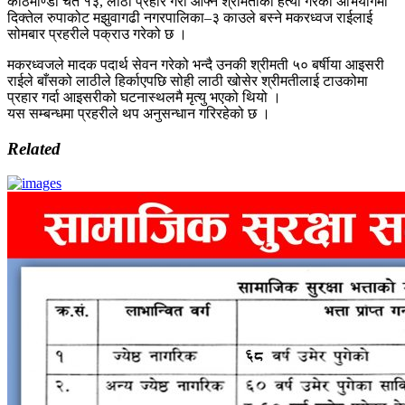
काठमाण्डौ चैत १३, लाठी प्रहार गरी आफ्नै श्रीमतीको हत्या गरेको अभियोगमा
दिक्तेल रुपाकोट मझुवागढी नगरपालिका–३ काउले बस्ने मकरध्वज राईलाई
सोमबार प्रहरीले पक्राउ गरेको छ ।
मकरध्वजले मादक पदार्थ सेवन गरेको भन्दै उनकी श्रीमती ५० बर्षीया आइसरी
राईले बाँसको लाठीले हिर्काएपछि सोही लाठी खोसेर श्रीमतीलाई टाउकोमा
प्रहार गर्दा आइसरीको घटनास्थलमै मृत्यु भएको थियो ।
यस सम्बन्धमा प्रहरीले थप अनुसन्धान गरिरहेको छ ।
Related