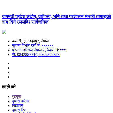
वागमती प्रदेश उद्योग, वाणिज्य, भूमि तथा प्रशासन मन्त्री तामाङ्को
सय दिने उपलब्धि सार्वजनिक
कटारी, ३ , उदयपुर, नेपाल
सूचना विभाग दर्ता नं: xxxxxx
प्रेसकाउन्सिल नेपाल सुचिकृत नं: xxx
मो. 9842887710, 9862859823
हाम्रो बारे
गृहपृष्ठ
हाम्रो बारेमा
विज्ञापन
हाम्रो टिम