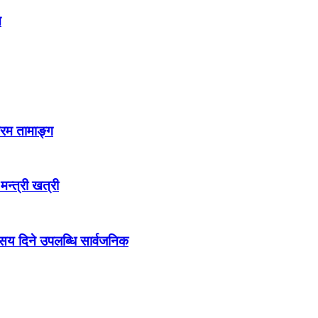
न
्रम तामाङ्ग
 मन्त्री खत्री
ो सय दिने उपलब्धि सार्वजनिक