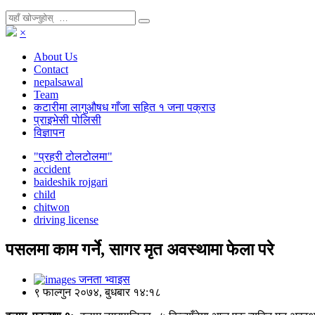
×
About Us
Contact
nepalsawal
Team
कटारीमा लागुऔषध गाँजा सहित १ जना पक्राउ
प्राइभेसी पोलिसी
विज्ञापन
"प्रहरी टोलटोलमा"
accident
baideshik rojgari
child
chitwon
driving license
पसलमा काम गर्ने, सागर मृत अवस्थामा फेला परे
जनता भ्वाइस
९ फाल्गुन २०७४, बुधबार १४:१८