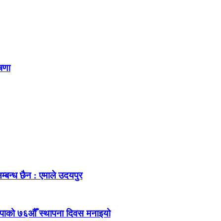
ोषणा
म्बन्ध छैन : एमाले उदयपुर
ेकपाको ७६औँ स्थापना दिवस मनाइयो