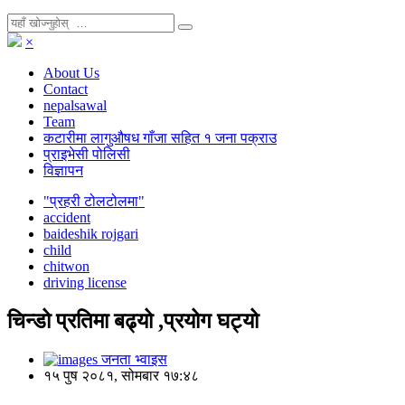
×
About Us
Contact
nepalsawal
Team
कटारीमा लागुऔषध गाँजा सहित १ जना पक्राउ
प्राइभेसी पोलिसी
विज्ञापन
"प्रहरी टोलटोलमा"
accident
baideshik rojgari
child
chitwon
driving license
चिन्डो प्रतिमा बढ्यो ,प्रयोग घट्यो
जनता भ्वाइस
१५ पुष २०८१, सोमबार १७:४८