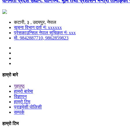
वागमती प्रदेश उद्योग, वाणिज्य, भूमि तथा प्रशासन मन्त्री तामाङ्क
कटारी, ३ , उदयपुर, नेपाल
सूचना विभाग दर्ता नं: xxxxxx
प्रेसकाउन्सिल नेपाल सुचिकृत नं: xxx
मो. 9842887710, 9862859823
हाम्रो बारे
गृहपृष्ठ
हाम्रो बारेमा
विज्ञापन
हाम्रो टिम
प्राइभेसी पोलिसी
सम्पर्क
हाम्रो टिम