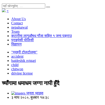
×
About Us
Contact
nepalsawal
Team
कटारीमा लागुऔषध गाँजा सहित १ जना पक्राउ
प्राइभेसी पोलिसी
विज्ञापन
"प्रहरी टोलटोलमा"
accident
baideshik rojgari
child
chitwon
driving license
च्याँगामा धमाधम जग्गा नापी हुँदै
जनता भ्वाइस
३ माघ २०८०, बुधबार १७:३८