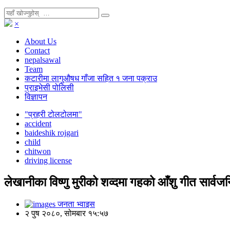
×
About Us
Contact
nepalsawal
Team
कटारीमा लागुऔषध गाँजा सहित १ जना पक्राउ
प्राइभेसी पोलिसी
विज्ञापन
"प्रहरी टोलटोलमा"
accident
baideshik rojgari
child
chitwon
driving license
लेखानीका विष्णु मुरीको शव्दमा गहको आँशु गीत सार्वज
जनता भ्वाइस
२ पुष २०८०, सोमबार १५:५७