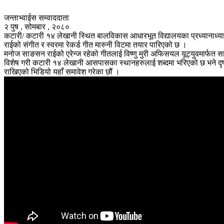
जन्ताभ्वाईस सम्वाददाता
२ पुष , सोमबार , २०८०
कटारी/ कटारी १४ लेखानी स्थित बालविकास आधारभूत विद्यालयका प्रध्यानाध्या
राईको संगीत र स्वरमा रेकर्ड गीत मारुनी विटमा तयार पारिएको छ ।
मनोज साङसन राईको एरेन्ज रहेको गीतलाई विष्णु मुरी अफिसयल यूट्युवमार्फत स
विशेष गरी कटारी १४ लेखानी आसपासका स्थानहरुलाई शब्दमा भरिएको छ भने दृष्यम
राखिएको भिडियो यहाँ समावेश गरेका छौं ।