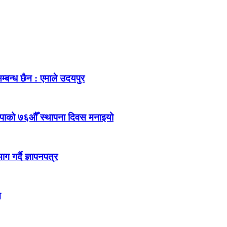
म्बन्ध छैन : एमाले उदयपुर
ेकपाको ७६औँ स्थापना दिवस मनाइयो
 गर्दै ज्ञापनपत्र
न