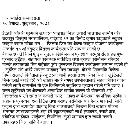
जन्ताभ्वाईस सम्बाददाता
१० वैशाख , शुक्रबार , २०७८
ईटहरी /चौधरी ग्रुपको उत्पादन ‘वाइवाइ जिङ’ तयारी चाउचाउ उपभोग गरेर
उदयपुर त्रियुगा नगरपालिका, गाईघाट ११ का बिनोद कुमार खड्काले स्कुटर
उपहार प्राप्त गरेका छन् । ‘जिङमा जित उपभोक्ता उपहार योजना’ कार्यक्रम
अन्तर्गत १० औ स्कुटर बितरण कार्यक्रम पनि सम्पन्न भएको छ ।
बैशाख ७ गते सिजि फुड्स नुडल्स डिभिजनका प्रदेश १ प्रमुख सेल्स हेड पुण्य
प्रसाद लुइँटेल, सहायक प्रबन्धक मार्केटिङ तथा ब्राण्ड प्रोमोसन रबिन्द्र
मास्के लगायतको टिम गाईघाट पुगेर पुरस्कार बितरण कार्यक्रम सम्पन्न भएको हो
।लुइँटेल संगै भर्खरै सम्पन्न ‘वाइवाइ मिस उदयपुर’ दोश्रो सिजनकि बिजेता
निष्मा राउतले बिजेतालाई स्कुटरको चाबी हस्तान्तरण गरेका थिए । लुइँटेलले
बिजेतालाई बधाई दिदै ‘यो उपहार मात्रै नभएर उपभोक्तालाई सहज जीवन यापन
गर्नको लागि कम्पनीले यो एक किसिमको सहुलियत प्रदान गरेको पनि बताए ।
यस्तै लुइँटेलले उपभोक्ताको अत्याधिक मागका कारण यो योजनाले अझै
निरन्तरता पाउने समेत जानकारी गराए । उक्त कार्यक्रममा कम्पनिका प्रदेश १
सहायक प्रबन्धक ९मार्केटिङ तथा ब्राण्ड प्रोमोसन० रबिन्द्र मास्केले सिजि
फुड्स द्वारा उत्पादित वाइवाइ जिङ चाउचाउको जिङमा जित उपहार योजना
अन्तर्गत उपभोक्ताहरुले अझ धेरै स्कुटरहरुको साथै ट्याब्लेट, स्मार्ट वाच,
स्केटिङ साईकल, साईकल, स्पिनिनर, लुडो लगायत हात खाली नजाने
उपहारहरु जित्न सकिने बताए ।