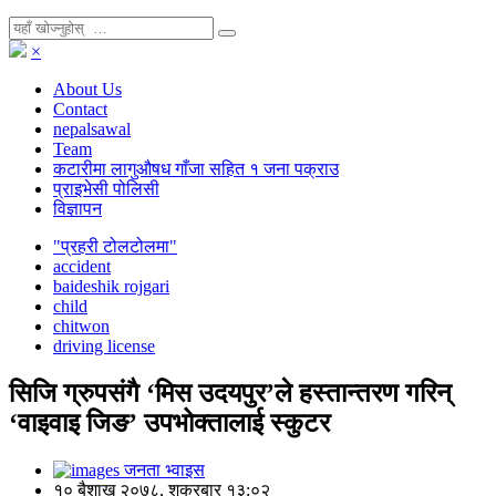
×
About Us
Contact
nepalsawal
Team
कटारीमा लागुऔषध गाँजा सहित १ जना पक्राउ
प्राइभेसी पोलिसी
विज्ञापन
"प्रहरी टोलटोलमा"
accident
baideshik rojgari
child
chitwon
driving license
सिजि ग्रुपसंगै ‘मिस उदयपुर’ले हस्तान्तरण गरिन्
‘वाइवाइ जिङ’ उपभोक्तालाई स्कुटर
जनता भ्वाइस
१० बैशाख २०७८, शुक्रबार १३:०२