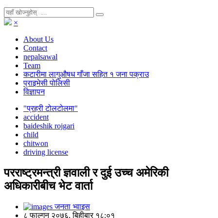
×
About Us
Contact
nepalsawal
Team
कटारीमा लागुऔषध गाँजा सहित १ जना पक्राउ
प्राइभेसी पोलिसी
विज्ञापन
"प्रहरी टोलटोलमा"
accident
baideshik rojgari
child
chitwon
driving license
परराष्ट्रमन्त्री ज्ञवाली र दुई उच्च अमेरिकी
अधिकारीबीच भेट वार्ता
जनता भ्वाइस
८ फाल्गुन २०७६, बिहीबार १८:०१