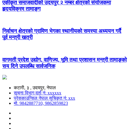
एकीकृत समाजवादीको उदयपुर २ नम्बर क्षेत्रको संयोजकमा
हृदयविक्रम तामाङ्ग
निर्वाचन क्षेत्रको ग्रामिण भेगका स्थानीयको समस्या अध्ययन गर्दै
पूर्व मन्त्री खत्री
वागमती प्रदेश उद्योग, वाणिज्य, भूमि तथा प्रशासन मन्त्री तामाङ्को
सय दिने उपलब्धि सार्वजनिक
कटारी, ३ , उदयपुर, नेपाल
सूचना विभाग दर्ता नं: xxxxxx
प्रेसकाउन्सिल नेपाल सुचिकृत नं: xxx
मो. 9842887710, 9862859823