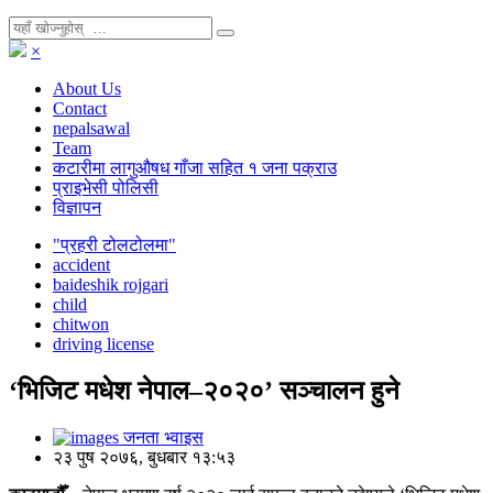
×
About Us
Contact
nepalsawal
Team
कटारीमा लागुऔषध गाँजा सहित १ जना पक्राउ
प्राइभेसी पोलिसी
विज्ञापन
"प्रहरी टोलटोलमा"
accident
baideshik rojgari
child
chitwon
driving license
‘भिजिट मधेश नेपाल–२०२०’ सञ्चालन हुने
जनता भ्वाइस
२३ पुष २०७६, बुधबार १३:५३