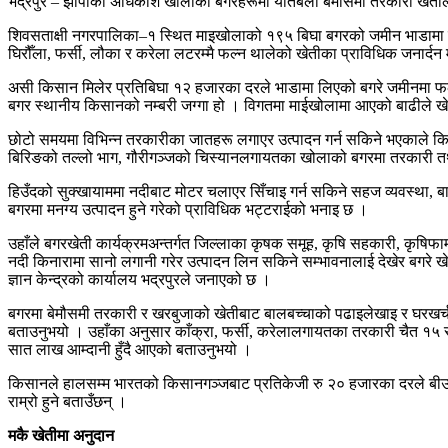
भद्रपुर – झापाका अधिकांश खोलाका बगरहरूमा यतिबेला बेमौसमी तरकारी खेती
शिवसताक्षी नगरपालिका–१ स्थित माइखोलाको १९५ बिघा बगरको जमीन भाडामा लिएर 
घिरौँला, फर्सी, लौका र करेला लटरम्मै फल्न थालेको खेतीका प्राविधिक जनार्द
असी किसान मिलेर प्रतिबिघा १२ हजारका दरले भाडामा लिएको बगरे जमीनमा फलेक
बगर स्थानीय किसानको नम्बरी जग्गा हो । विगतमा माईखोलामा आएको बाढीले खेत
छोटो समयमा विभिन्न तरकारीका जातहरू लगाएर उत्पादन गर्न सकिने भएकाले किस
बिरिङको तल्लो भाग, गौरीगञ्जको चिस्यानलगायतका खोलाको बगरमा तरकारी
हिउँदको सुक्खायाममा नदीबाट मोटर चलाएर सिँचाइ गर्न सकिने सहज व्यवस्था, ब
बगरमा मनग्य उत्पादन हुने गरेको प्राविधिक भट्टराईको भनाइ छ ।
उहाँले बगरखेती कार्यक्रमअन्तर्गत जिल्लाका कृषक समूह, कृषि सहकारी, कृषिफा
नदी किनारामा सानो लगानी गरेर उत्पादन लिन सकिने सम्भावनालाई देखेर बगरे 
ज्ञान केन्द्रको कार्यालय भद्रपुरले जनाएको छ ।
बगरमा बेमौसमी तरकारी र खरबुजाको खेतीबाट बालबच्चाको पढाइलेखाइ र घरखर्
बताउनुभयो । उहाँका अनुसार काँक्रा, फर्सी, करेलालगायतका तरकारी चैत १५ सम्
सात लाख आम्दानी हुँदै आएको बताउनुभयो ।
किसानले हालसम्म भारतको किसानगञ्जबाट प्रतिकेजी रु २० हजारका दरले बीउबि
राम्रो हुने बताउँछन् ।
मकै खेतीमा अनुदान