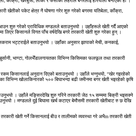
ला, काँक्रा, खरबुजा, लौका र फर्सीका लहराले बगरलाई हरियाली बनाएको हो ।
तीको पकेट क्षेत्र नै घोषणा गरेर शुरु गरेको बगरमा यतिबेला, काँक्रा,
न शुरु गरेको प्राविधिक मण्डलले बताउनुभयो । उहाँहरूले खेती गर्दै आएको
लिएर किसानले विगत पाँच वर्षदेखि बगरे तरकारी खेती शुरु गरेका हुन् ।
शालिकराम भट्टराईले बताउनुभयो । उहाँका अनुसार झापाको मेची, कनकाई,
 खुर्सानी, भाण्टा, गोलभेँडालगायतका विभिन्न किसिमका फलफूल तथा तरकारी
जार रकम किसानलाई अनुदान दिएको बताउनुभयो । उहाँले भन्नुभयो, “खेर गइरहेको
पाका विभिन्न खोलाकिनारको ५०० बिघाभन्दा बढी जमीनमा बगर खेती भइरहेको कृषि
ो । उहाँले मङ्सिरदेखि शुरु गरिने तरकारी जेठ १५ सम्ममा बिक्री भइसक्ने
उनुभयो । मण्डलले दुई बिघामा खर्च कटाएर बेमौसमी तरकारी खेतीबाट रु छ देखि
रकारी खेती गर्ने किसानलाई बीउ र तालीमको व्यवस्था गरे अभैm तरकारी खेती