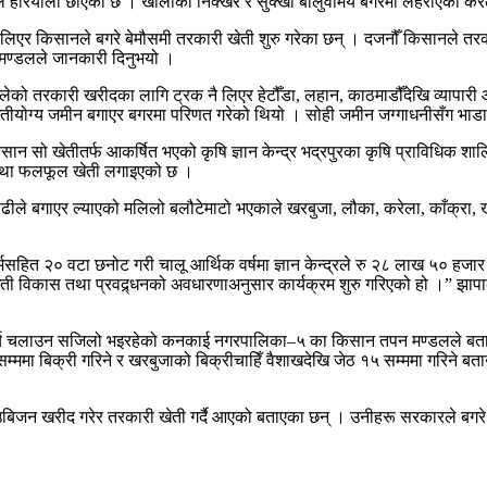
ले हरियाली छाएको छ । खोलाका निक्खर र सुक्खा बालुवामय बगरमा लहराएको करे
किसानले बगरे बेमौसमी तरकारी खेती शुरु गरेका छन् । दजनौँ किसानले तरकारी खे
न मण्डलले जानकारी दिनुभयो ।
ो तरकारी खरीदका लागि ट्रक नै लिएर हेटौँडा, लहान, काठमाडौँदेखि व्यापारी आउ
ीयोग्य जमीन बगाएर बगरमा परिणत गरेको थियो । सोही जमीन जग्गाधनीसँग भाडामा 
ान सो खेतीतर्फ आकर्षित भएको कृषि ज्ञान केन्द्र भद्रपुरका कृषि प्राविधिक 
 तथा फलफूल खेती लगाइएको छ ।
ाढीले बगाएर ल्याएको मलिलो बलौटेमाटो भएकाले खरबुजा, लौका, करेला, काँक्रा,
र्मसहित २० वटा छनोट गरी चालू आर्थिक वर्षमा ज्ञान केन्द्रले रु २८ लाख ५० ह
खेती विकास तथा प्रवद्र्धनको अवधारणाअनुसार कार्यक्रम शुरु गरिएको हो ।” झा
च चलाउन सजिलो भइरहेको कनकाई नगरपालिका–५ का किसान तपन मण्डलले बताउनुभय
ममा बिक्री गरिने र खरबुजाको बिक्रीचाहिँ वैशाखदेखि जेठ १५ सम्ममा गरिने बता
जन खरीद गरेर तरकारी खेती गर्दै आएको बताएका छन् । उनीहरू सरकारले बगरे त