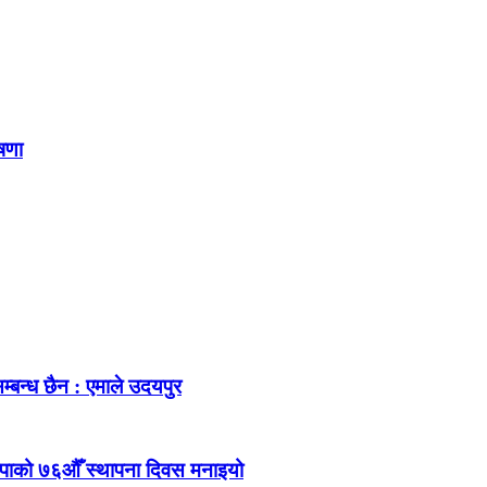
ोषणा
म्बन्ध छैन : एमाले उदयपुर
ेकपाको ७६औँ स्थापना दिवस मनाइयो