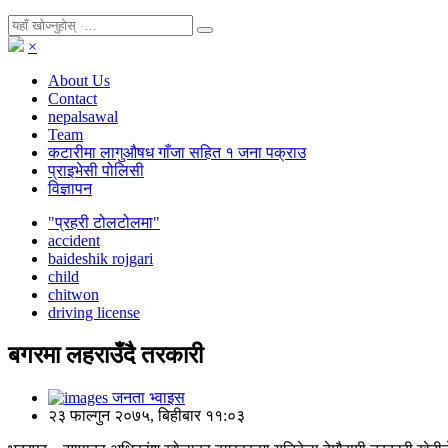
×
About Us
Contact
nepalsawal
Team
कटारीमा लागुऔषध गाँजा सहित १ जना पक्राउ
प्राइभेसी पोलिसी
विज्ञापन
"प्रहरी टोलटोलमा"
accident
baideshik rojgari
child
chitwon
driving license
बगरमा लहराउँदै तरकारी
जनता भ्वाइस
२३ फाल्गुन २०७५, बिहीबार ११:०३