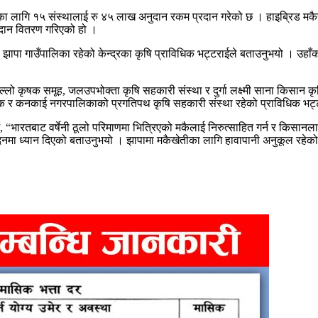
तारका लागि १५ संस्थालाई रु ४५ लाख अनुदान रकम प्रदान गरेको छ । हाइब्रिड मकैख
नुदान वितरण गरिएको हो ।
ा गाउँपालिका रहेको केन्द्रका कृषि प्राविधिक भट्टराईले बताउनुभयो । उहाँका
 कृषक समूह, जलउपभोक्ता कृषि सहकारी संस्था र दुर्गा लक्ष्मी साना किसान कृष
 कृषक र कनकाई नगरपालिकाको प्रगतिपथ कृषि सहकारी संस्था रहेको प्राविधिक भट
्छ, “भारतबाट वर्षेनी ठूलो परिमाणमा भित्रिएको मकैलाई निरुत्साहित गर्न र किसान
ादनमा ध्यान दिएको बताउनुभयो । झापामा मकैखेतीका लागि हावापानी अनुकूल रहेको ह