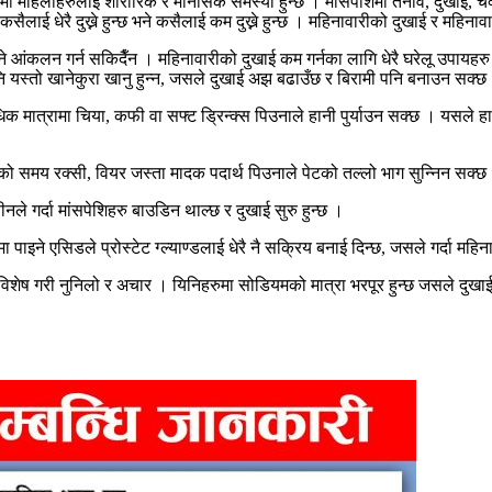
मा महिलाहरुलाई शारीरिक र मानसिक समस्या हुन्छ । मांसपेशिमा तनाव, दुखाई, चक
ई धेरै दुख्ने हुन्छ भने कसैलाई कम दुख्ने हुन्छ । महिनावारीको दुखाई र महिनावा
 आंकलन गर्न सकिदैँन । महिनावारीको दुखाई कम गर्नका लागि धेरै घरेलू उपायह
 यस्तो खानेकुरा खानु हुन्न, जसले दुखाई अझ बढाउँछ र बिरामी पनि बनाउन सक्छ
मात्रामा चिया, कफी वा सफ्ट ड्रिन्क्स पिउनाले हानी पुर्याउन सक्छ । यसले ह
ीको समय रक्सी, वियर जस्ता मादक पदार्थ पिउनाले पेटको तल्लो भाग सुन्निन सक्छ
नले गर्दा मांसपेशिहरु बाउडिन थाल्छ र दुखाई सुरु हुन्छ ।
 पाइने एसिडले प्रोस्टेट ग्ल्याण्डलाई धेरै नै सक्रिय बनाई दिन्छ, जसले गर्दा मह
विशेष गरी नुनिलो र अचार । यिनिहरुमा सोडियमको मात्रा भरपूर हुन्छ जसले दुखाई