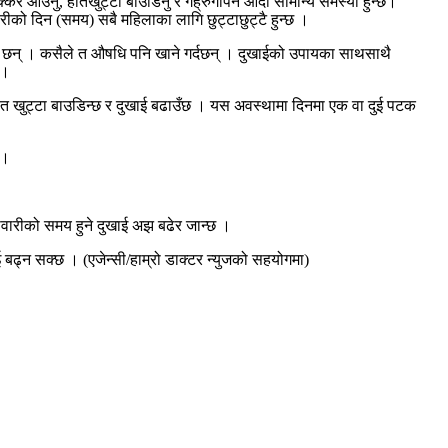
्कर आउनु, हातखुट्टा बाउडिनु र गह्रुगोपन आदी सामान्य समस्या हुन्छ।
रीको दिन (समय) सबै महिलाका लागि छुट्टाछुट्टै हुन्छ ।
रु छन् । कसैले त औषधि पनि खाने गर्दछन् । दुखाईको उपायका साथसाथै
 ।
ात खुट्टा बाउडिन्छ र दुखाई बढाउँछ । यस अवस्थामा दिनमा एक वा दुई पटक
 ।
िनावारीको समय हुने दुखाई अझ बढेर जान्छ ।
 बढ्न सक्छ । (एजेन्सी/हाम्रो डाक्टर न्युजको सहयोगमा)