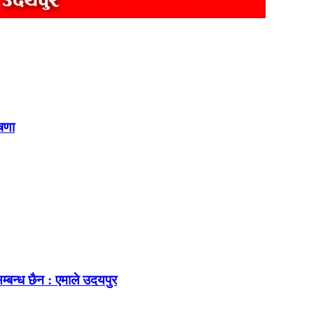
ोषणा
म्बन्ध छैन : एमाले उदयपुर