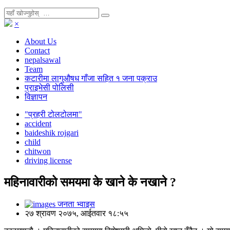
×
About Us
Contact
nepalsawal
Team
कटारीमा लागुऔषध गाँजा सहित १ जना पक्राउ
प्राइभेसी पोलिसी
विज्ञापन
"प्रहरी टोलटोलमा"
accident
baideshik rojgari
child
chitwon
driving license
महिनावारीको समयमा के खाने के नखाने ?
जनता भ्वाइस
२७ श्रावण २०७५, आईतवार १८:५५