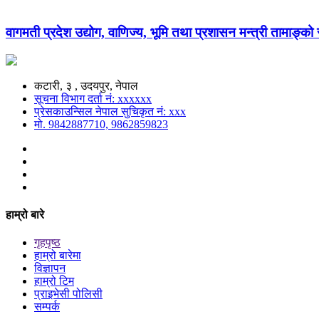
वागमती प्रदेश उद्योग, वाणिज्य, भूमि तथा प्रशासन मन्त्री तामाङ्क
कटारी, ३ , उदयपुर, नेपाल
सूचना विभाग दर्ता नं: xxxxxx
प्रेसकाउन्सिल नेपाल सुचिकृत नं: xxx
मो. 9842887710, 9862859823
हाम्रो बारे
गृहपृष्ठ
हाम्रो बारेमा
विज्ञापन
हाम्रो टिम
प्राइभेसी पोलिसी
सम्पर्क