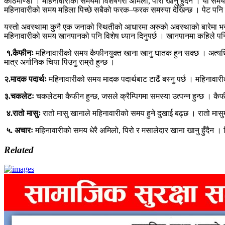
काठमाण्डौ । महिनावारीको समयमा विशेषगरी अमिलो, पीरो खानु हुँदैन । यो समय
महिनावारीको समय महिला पिच्छे सबैको फरक–फरक समस्या देखिन्छ । पेट पनि कसैला
यस्तो अवस्थामा कुनै एक जनाको स्थितीको आधारमा अरुको अवस्थाको बारेमा भने
महिनावारीको समय खानपानको पनि विशेष ध्यान दिनुपर्छ । खानपानमा कहिले पनि
१.कैफीनः
महिनावारीको समय कैफीनयुक्त खाना खानु घातक हुन सक्छ । अत्यधिक 
मात्र अर्गानिक चिया पिउनु राम्रो हुन्छ ।
२.मादक पदार्थः
महिनावारीको समय मादक पदार्थबाट टाढैँ बस्नु पर्छ । महिनावार
३.चकलेटः
चकलेटमा कैफीन हुन्छ, जसले क्रैम्पिगमा समस्या उत्पन्न हुन्छ । कैफी
४.रातो मासुः
रातो मासु खानाले महिनावारीको समय हुने दुखाई बढ्छ । रातो मासुमा
५. अचारः
महिनावारीको समय धेरै अमिलो, पिरो र मसालेदार खाना खानु हुँदैन । 
Related