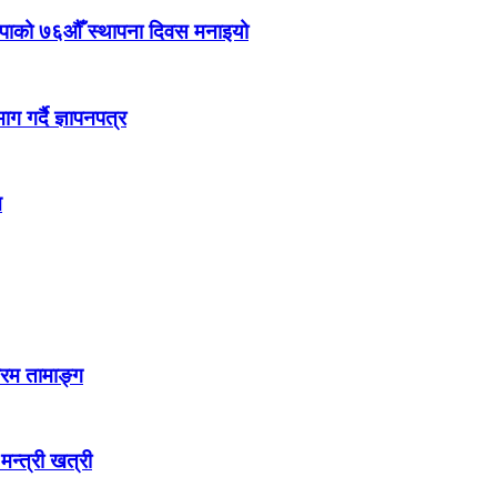
ेकपाको ७६औँ स्थापना दिवस मनाइयो
 गर्दै ज्ञापनपत्र
न
्रम तामाङ्ग
 मन्त्री खत्री